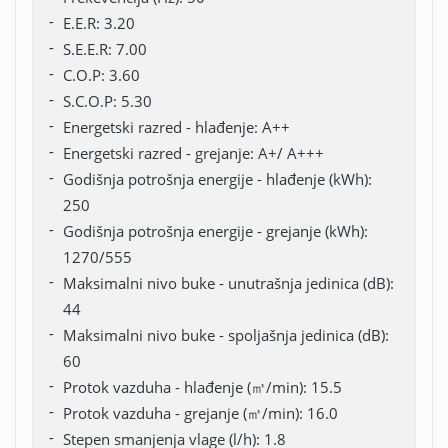
E.E.R: 3.20
S.E.E.R: 7.00
C.O.P: 3.60
S.C.O.P: 5.30
Energetski razred - hlađenje: A++
Energetski razred - grejanje: A+/ A+++
Godišnja potrošnja energije - hlađenje (kWh):
250
Godišnja potrošnja energije - grejanje (kWh):
1270/555
Maksimalni nivo buke - unutrašnja jedinica (dB):
44
Maksimalni nivo buke - spoljašnja jedinica (dB):
60
Protok vazduha - hlađenje (㎥/min): 15.5
Protok vazduha - grejanje (㎥/min): 16.0
Stepen smanjenja vlage (l/h): 1.8