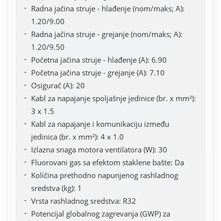
Radna jačina struje - hlađenje (nom/maks; A):
1.20/9.00
Radna jačina struje - grejanje (nom/maks; A):
1.20/9.50
Početna jačina struje - hlađenje (A): 6.90
Početna jačina struje - grejanje (A): 7.10
Osigurač (A): 20
Kabl za napajanje spoljašnje jedinice (br. x mm²):
3 x 1.5
Kabl za napajanje i komunikaciju između
jedinica (br. x mm²): 4 x 1.0
Izlazna snaga motora ventilatora (W): 30
Fluorovani gas sa efektom staklene bašte: Da
Količina prethodno napunjenog rashladnog
sredstva (kg): 1
Vrsta rashladnog sredstva: R32
Potencijal globalnog zagrevanja (GWP) za