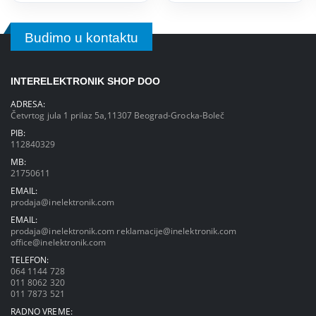
Budimo u kontaktu
INTERELEKTRONIK SHOP DOO
ADRESA:
Četvrtog jula 1 prilaz 5a,11307 Beograd-Grocka-Boleč
PIB:
112840329
MB:
21750611
EMAIL:
prodaja@inelektronik.com
EMAIL:
prodaja@inelektronik.com
reklamacije@inelektronik.com
office@inelektronik.com
TELEFON:
064 1144 728
011 8062 320
011 7873 521
RADNO VREME: