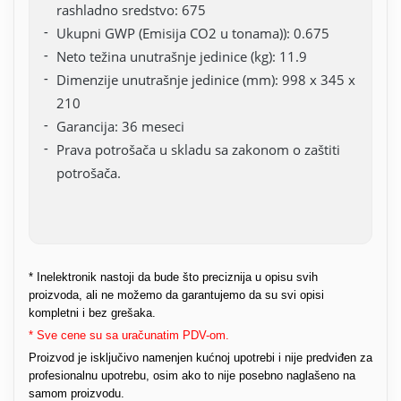
rashladno sredstvo: 675
Ukupni GWP (Emisija CO2 u tonama)): 0.675
Neto težina unutrašnje jedinice (kg): 11.9
Dimenzije unutrašnje jedinice (mm): 998 x 345 x
210
Garancija: 36 meseci
Prava potrošača u skladu sa zakonom o zaštiti
potrošača.
* Inelektronik nastoji da bude što preciznija u opisu svih
proizvoda, ali ne možemo da garantujemo da su svi opisi
kompletni i bez grešaka.
* Sve cene su sa uračunatim PDV-om.
Proizvod je isključivo namenjen kućnoj upotrebi i nije predviđen za
profesionalnu upotrebu, osim ako to nije posebno naglašeno na
samom proizvodu.