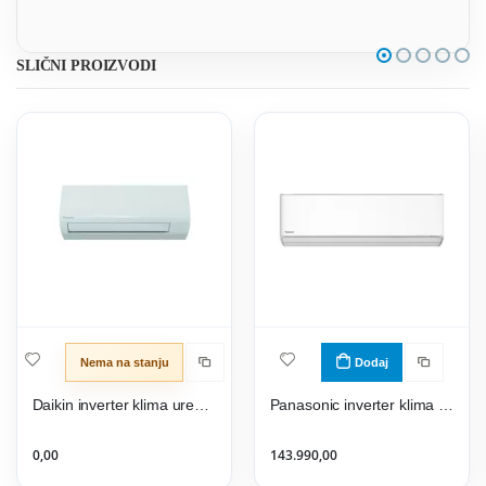
SLIČNI PROIZVODI
Nema na stanju
Dodaj
Daikin inverter klima uređaj FTXF35F/RXF35F Sensira
Panasonic inverter klima uređaj Etherea KIT-Z25-ZKE
0,00
143.990,00