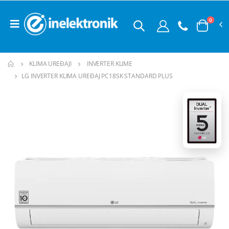
0
KLIMA UREĐAJI
INVERTER KLIME
LG INVERTER KLIMA UREĐAJ PC18SK STANDARD PLUS