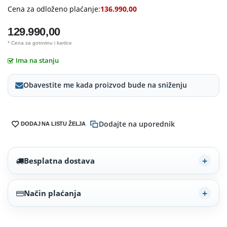
Cena za odloženo plaćanje:
136.990,00
129.990,00
* Cena za gotovinu i kartice
Ima na stanju
Obavestite me kada proizvod bude na sniženju
Dodajte na uporednik
DODAJ NA LISTU ŽELJA
Besplatna dostava
Način plaćanja