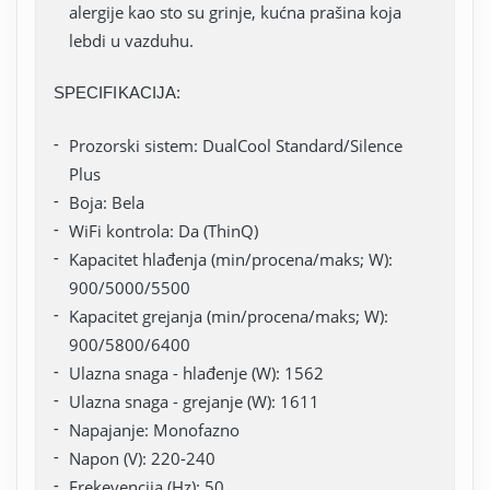
alergije kao sto su grinje, kućna prašina koja
lebdi u vazduhu.
SPECIFIKACIJA:
Prozorski sistem: DualCool Standard/Silence
Plus
Boja: Bela
WiFi kontrola: Da (ThinQ)
Kapacitet hlađenja (min/procena/maks; W):
900/5000/5500
Kapacitet grejanja (min/procena/maks; W):
900/5800/6400
Ulazna snaga - hlađenje (W): 1562
Ulazna snaga - grejanje (W): 1611
Napajanje: Monofazno
Napon (V): 220-240
Frekevencija (Hz): 50