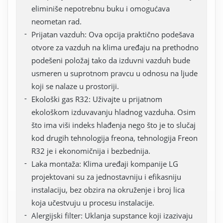
eliminiše nepotrebnu buku i omogućava
neometan rad.
Prijatan vazduh: Ova opcija praktično podešava
otvore za vazduh na klima uređaju na prethodno
podešeni položaj tako da izduvni vazduh bude
usmeren u suprotnom pravcu u odnosu na ljude
koji se nalaze u prostoriji.
Ekološki gas R32: Uživajte u prijatnom
ekološkom izduvavanju hladnog vazduha. Osim
što ima viši indeks hlađenja nego što je to slučaj
kod drugih tehnologija freona, tehnologija Freon
R32 je i ekonomičnija i bezbednija.
Laka montaža: Klima uređaji kompanije LG
projektovani su za jednostavniju i efikasniju
instalaciju, bez obzira na okruženje i broj lica
koja učestvuju u procesu instalacije.
Alergijski filter: Uklanja supstance koji izazivaju