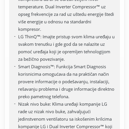
temperature. Dual Inverter Compressor™ uz
opseg frekvencije za rad uz uštedu energije štedi
više energije u odnosu na standardni
kompresor.
LG ThinQ™: Imajte pristup svom klima uređaju u
svakom trenutku i gde god da se nalazite uz
pomoć uređaja koji je opremljen tehnologijom
za bežično povezivanje.
Smart Diagnosis™: Funkcija Smart Diagnosis
korisnicima omogućava da na praktičan način
provere informacije o podešavanju, instalaciji,
rešavanju problema i druge informacije direktno
preko pametnog telefona.
Nizak nivo buke: Klima uređaji kompanije LG
rade uz nizak nivo buke, zahvaljujući
jedinstvenom ventilatoru sa iskošenim krilcima
kompanije LG i Dual Inverter Compressor™ koji