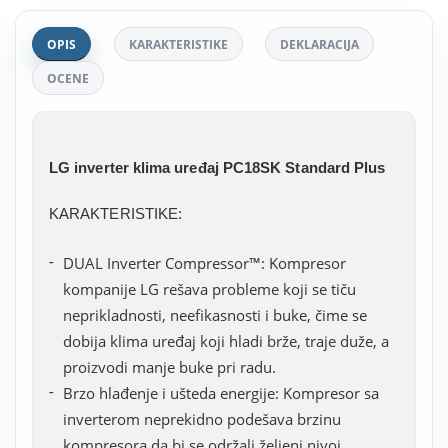
OPIS
KARAKTERISTIKE
DEKLARACIJA
OCENE
LG inverter klima uređaj PC18SK Standard Plus
KARAKTERISTIKE:
DUAL Inverter Compressor™: Kompresor
kompanije LG rešava probleme koji se tiču
neprikladnosti, neefikasnosti i buke, čime se
dobija klima uređaj koji hladi brže, traje duže, a
proizvodi manje buke pri radu.
Brzo hlađenje i ušteda energije: Kompresor sa
inverterom neprekidno podešava brzinu
kompresora da bi se održali željeni nivoi