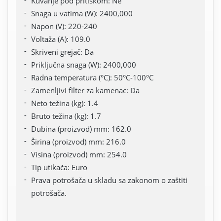
Kuvanje pod pritiskom: Ne
Snaga u vatima (W): 2400,000
Napon (V): 220-240
Voltaža (A): 109.0
Skriveni grejač: Da
Priključna snaga (W): 2400,000
Radna temperatura (°C): 50°C-100°C
Zamenljivi filter za kamenac: Da
Neto težina (kg): 1.4
Bruto težina (kg): 1.7
Dubina (proizvod) mm: 162.0
Širina (proizvod) mm: 216.0
Visina (proizvod) mm: 254.0
Tip utikača: Euro
Prava potrošača u skladu sa zakonom o zaštiti
potrošača.