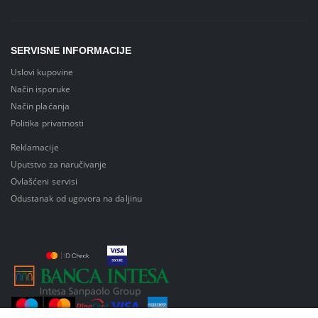
SERVISNE INFORMACIJE
Uslovi kupovine
Način isporuke
Način plaćanja
Politika privatnosti
Reklamacije
Uputstvo za naručivanje
Ovlašćeni servisi
Odustanak od ugovora na daljinu