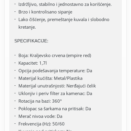
Izdržljivo, stabilno i jednostavno za korišćenje.
Brzo i kontrolisano sipanje
Lako čišćenje, premeštanje kuvala i slobodno
kretanje.
SPECIFIKACIJE:
Boja: Kraljevsko crvena (empire red)
Kapacitet: 1,7l
Opcija podešavanja temperature: Da
Materijal kućišta: Metal/Plastika
Materijal unutrašnjosti: Nerđajući čelik
Uklonjiv i periv filter za kamenac: Da
Rotacija na bazi: 360°
Poklopac sa šarkama na pritisak: Da
Merač nivoa vode: Da
Frekvencija (Hz): 50/60