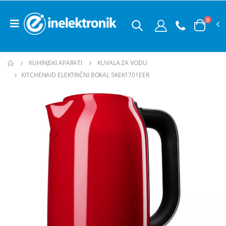
0
KUHINJSKI APARATI
KUVALA ZA VODU
KITCHENAID ELEKTRIČNI BOKAL 5KEK1701EER