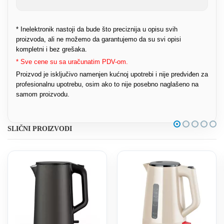
* Inelektronik nastoji da bude što preciznija u opisu svih
proizvoda, ali ne možemo da garantujemo da su svi opisi
kompletni i bez grešaka.
* Sve cene su sa uračunatim PDV-om.
Proizvod je isključivo namenjen kućnoj upotrebi i nije predviđen za
profesionalnu upotrebu, osim ako to nije posebno naglašeno na
samom proizvodu.
SLIČNI PROIZVODI