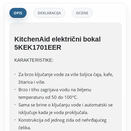
OPIS
DEKLARACIJA
OCENE
KitchenAid električni bokal
5KEK1701EER
KARAKTERISTIKE:
Za brzo ključanje vode za više šoljica čaja, kafe,
žitarica i više.
Brzo i tiho zagrijava vodu na željenu
temperaturu od 50 do 100°C.
Sama se brine o ključanju vode i automatski se
isključuje kada je voda proključala.
Konstrukcija od jednog zida od nehrđajućeg
čelika.