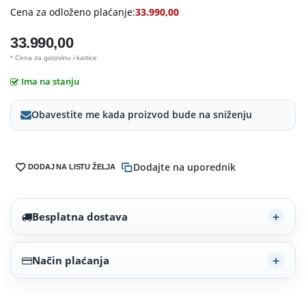
Cena za odloženo plaćanje:
33.990,00
33.990,00
* Cena za gotovinu i kartice
Ima na stanju
Obavestite me kada proizvod bude na sniženju
Dodajte na uporednik
DODAJ NA LISTU ŽELJA
Besplatna dostava
Način plaćanja