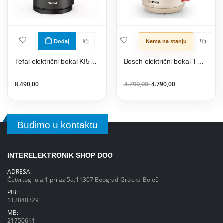
Dodaj
Nema na stanju
Tefal električni bokal KI583E10
Bosch električni bokal TWK1M127
8.490,00
4.790,00
4.790,00
Budimo u kontaktu
INTERELEKTRONIK SHOP DOO
ADRESA:
Četvrtog jula 1 prilaz 5a,11307 Beograd-Grocka-Boleč
PIB:
112840329
MB:
21750611