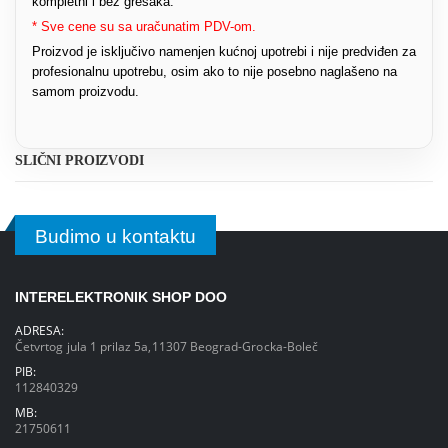
kompletni i bez grešaka.
* Sve cene su sa uračunatim PDV-om.
Proizvod je isključivo namenjen kućnoj upotrebi i nije predviđen za
profesionalnu upotrebu, osim ako to nije posebno naglašeno na
samom proizvodu.
SLIČNI PROIZVODI
Budimo u kontaktu
INTERELEKTRONIK SHOP DOO
ADRESA:
Četvrtog jula 1 prilaz 5a,11307 Beograd-Grocka-Boleč
PIB:
112840329
MB:
21750611