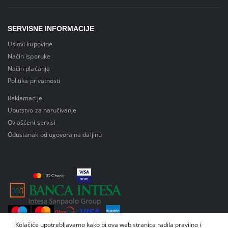
SERVISNE INFORMACIJE
Uslovi kupovine
Način isporuke
Način plaćanja
Politika privatnosti
Reklamacije
Uputstvo za naručivanje
Ovlašćeni servisi
Odustanak od ugovora na daljinu
Kolačiće upotrebljavamo kako bi ova web stranica radila pravilno i