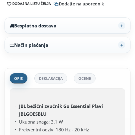
Dodajte na uporednik
DODAJ NA LISTU ŽELJA
Besplatna dostava
Način plaćanja
OPIS
DEKLARACIJA
OCENE
JBL bežični zvučnik Go Essential Plavi
JBLGOESBLU
Ukupna snaga: 3.1 W
Frekventni odziv: 180 Hz - 20 kHz