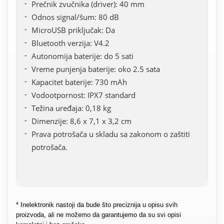
Prečnik zvučnika (driver): 40 mm
Odnos signal/šum: 80 dB
MicroUSB priključak: Da
Bluetooth verzija: V4.2
Autonomija baterije: do 5 sati
Vreme punjenja baterije: oko 2.5 sata
Kapacitet baterije: 730 mAh
Vodootpornost: IPX7 standard
Težina uređaja: 0,18 kg
Dimenzije: 8,6 x 7,1 x 3,2 cm
Prava potrošača u skladu sa zakonom o zaštiti
potrošača.
* Inelektronik nastoji da bude što preciznija u opisu svih
proizvoda, ali ne možemo da garantujemo da su svi opisi