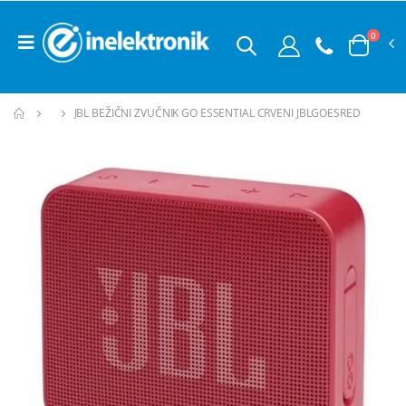
0
JBL BEŽIČNI ZVUČNIK GO ESSENTIAL CRVENI JBLGOESRED