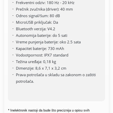
Frekventni odziv: 180 Hz - 20 kHz
Prečnik zvučnika (driver): 40 mm
Odnos signal/šum: 80 dB
MicroUSB priključak: Da
Bluetooth verzija: V4.2
Autonomija baterije: do 5 sati
Vreme punjenja baterije: oko 2.5 sata
Kapacitet baterije: 730 mAh
Vodootpornost: IPX7 standard
Težina uređaja: 0,18 kg
Dimenzije: 8,6 x 7,1 x 3,2 cm
Prava potrošača u skladu sa zakonom o zaštiti
potrošača.
* Inelektronik nastoji da bude što preciznija u opisu svih