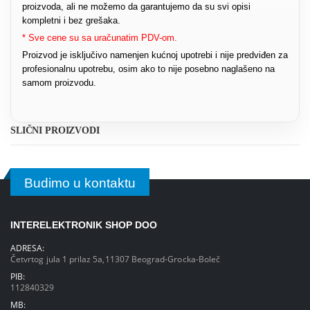
proizvoda, ali ne možemo da garantujemo da su svi opisi
kompletni i bez grešaka.
* Sve cene su sa uračunatim PDV-om.
Proizvod je isključivo namenjen kućnoj upotrebi i nije predviđen za
profesionalnu upotrebu, osim ako to nije posebno naglašeno na
samom proizvodu.
SLIČNI PROIZVODI
Budimo u kontaktu
INTERELEKTRONIK SHOP DOO
ADRESA:
Četvrtog jula 1 prilaz 5a,11307 Beograd-Grocka-Boleč
PIB:
112840329
MB: