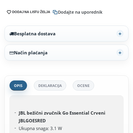
Dodajte na uporednik
DODAJ NA LISTU ŽELJA
Besplatna dostava
Način plaćanja
OPIS
DEKLARACIJA
OCENE
JBL bežični zvučnik Go Essential Crveni
JBLGOESRED
Ukupna snaga: 3.1 W