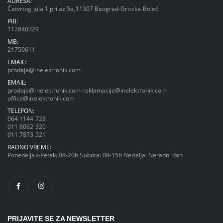
ADRESA:
Četvrtog jula 1 prilaz 5a,11307 Beograd-Grocka-Boleč
PIB:
112840329
MB:
21750611
EMAIL:
prodaja@inelektronik.com
EMAIL:
prodaja@inelektronik.com
reklamacije@inelektronik.com
office@inelektronik.com
TELEFON:
064 1144 728
011 8062 320
011 7873 521
RADNO VREME:
Ponedeljak-Petak: 08-20h Subota: 08-15h Nedelja: Neradni dan
PRIJAVITE SE ZA NEWSLETTER