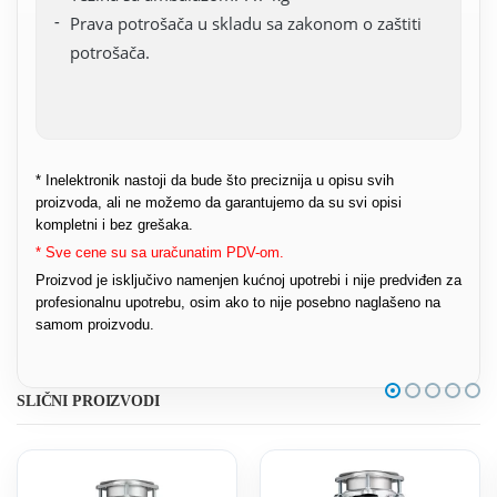
Prava potrošača u skladu sa zakonom o zaštiti
potrošača.
* Inelektronik nastoji da bude što preciznija u opisu svih
proizvoda, ali ne možemo da garantujemo da su svi opisi
kompletni i bez grešaka.
* Sve cene su sa uračunatim PDV-om.
Proizvod je isključivo namenjen kućnoj upotrebi i nije predviđen za
profesionalnu upotrebu, osim ako to nije posebno naglašeno na
samom proizvodu.
SLIČNI PROIZVODI