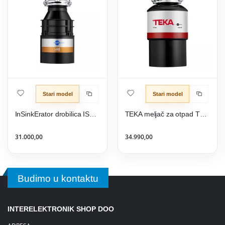
Stari model
Stari model
InSinkErator drobilica ISE 46 + 2 77969A
TEKA meljač za otpad TR 550
31.000,00
34.990,00
Budimo u kontaktu
INTERELEKTRONIK SHOP DOO