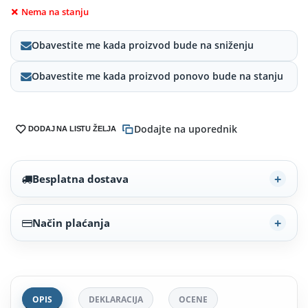
Nema na stanju
Obavestite me kada proizvod bude na sniženju
Obavestite me kada proizvod ponovo bude na stanju
Dodajte na uporednik
DODAJ NA LISTU ŽELJA
Besplatna dostava
Način plaćanja
OPIS
DEKLARACIJA
OCENE