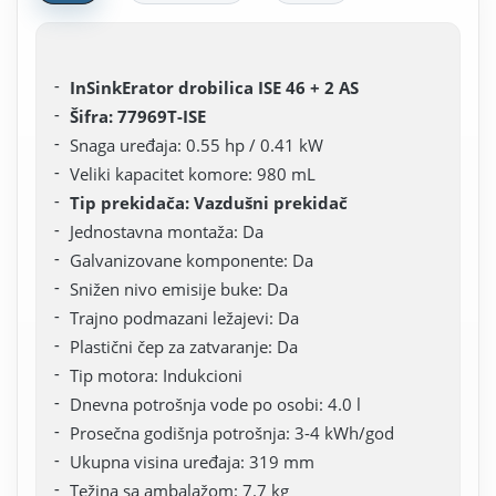
InSinkErator drobilica ISE 46 + 2 AS
Šifra: 77969T-ISE
Snaga uređaja: 0.55 hp / 0.41 kW
Veliki kapacitet komore: 980 mL
Tip prekidača: Vazdušni prekidač
Jednostavna montaža: Da
Galvanizovane komponente: Da
Snižen nivo emisije buke: Da
Trajno podmazani ležajevi: Da
Plastični čep za zatvaranje: Da
Tip motora: Indukcioni
Dnevna potrošnja vode po osobi: 4.0 l
Prosečna godišnja potrošnja: 3-4 kWh/god
Ukupna visina uređaja: 319 mm
Težina sa ambalažom: 7.7 kg