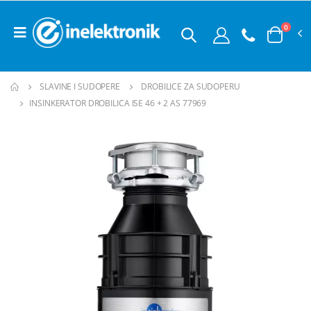
0
SLAVINE I SUDOPERE
DROBILICE ZA SUDOPERU
INSINKERATOR DROBILICA ISE 46 + 2 AS 77969