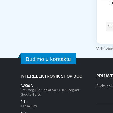
El
Veliki izb
Budimo u kontaktu
PRIJAV
INTERELEKTRONIK SHOP DOO
ADRESA:
Budite prv
Četvrtog jula 1 prilaz 5a,11307 Beograd-
Grocka-Boleč
PIB:
112840329