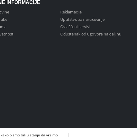
NE INFORMACIJE
ovine
Reklamacije
ruke
Uputstvo za naručivanje
anja
Ovlašćeni servisi
ivatnosti
Odustanak od ugovora na daljinu
 kako bismo bili u stanju da vršimo