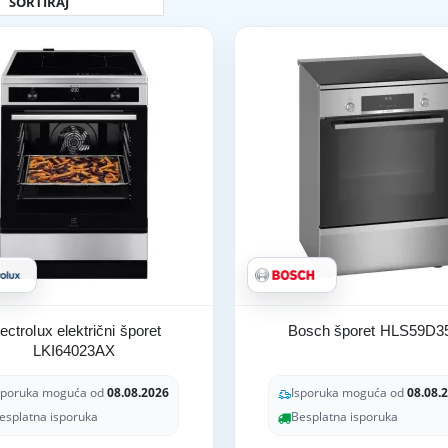
ectrolux električni šporet
Bosch šporet HLS59D3
LKI64023AX
sporuka moguća od
08.08.2026
Isporuka moguća od
08.08.
esplatna isporuka
Besplatna isporuka