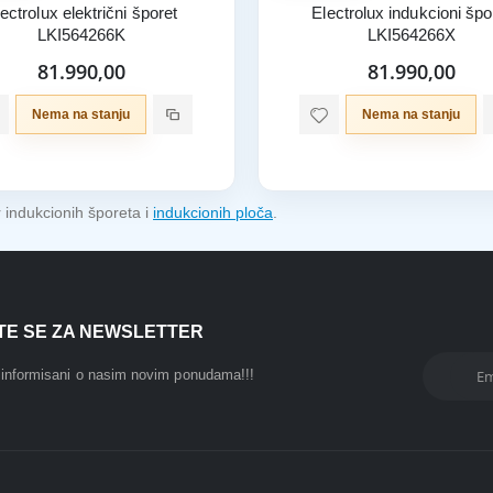
ectrolux električni šporet
Electrolux indukcioni špo
LKI564266K
LKI564266X
81.990,00
81.990,00
Nema na stanju
Nema na stanju
or indukcionih šporeta i
indukcionih ploča
.
ITE SE ZA NEWSLETTER
i informisani o nasim novim ponudama!!!