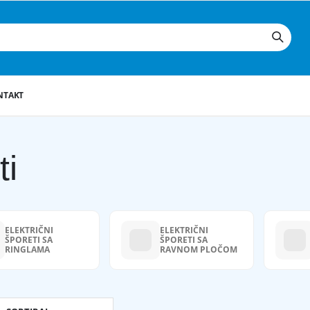
NTAKT
ti
ELEKTRIČNI
ELEKTRIČNI
ŠPORETI SA
ŠPORETI SA
RINGLAMA
RAVNOM PLOČOM