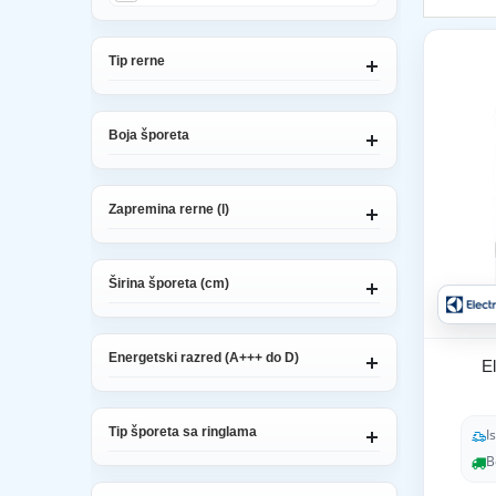
Tip rerne
Boja šporeta
Zapremina rerne (l)
Širina šporeta (cm)
Energetski razred (A+++ do D)
El
Tip šporeta sa ringlama
I
B