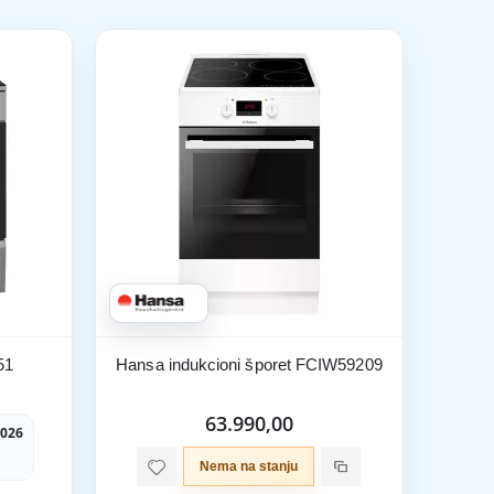
51
Hansa indukcioni šporet FCIW59209
63.990,00
2026
Nema na stanju