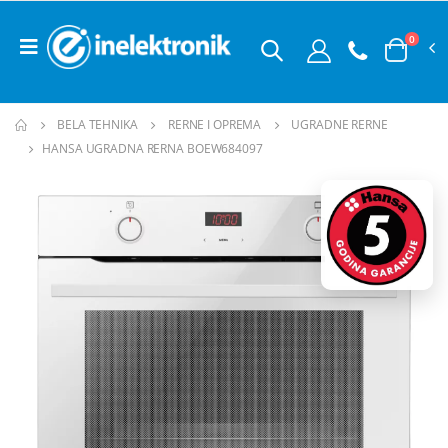
0
BELA TEHNIKA
RERNE I OPREMA
UGRADNE RERNE
HANSA UGRADNA RERNA BOEW684097