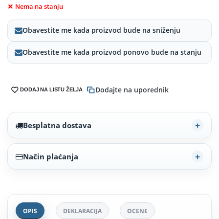
Nema na stanju
Obavestite me kada proizvod bude na sniženju
Obavestite me kada proizvod ponovo bude na stanju
Dodajte na uporednik
DODAJ NA LISTU ŽELJA
Besplatna dostava
Način plaćanja
OPIS
DEKLARACIJA
OCENE