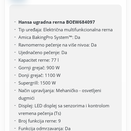
Hansa ugradna rerna BOEW684097
Tip uređaja: Električna multifunkcionalna rerna
Amica BakingPro System™: Da
Ravnomerno pečenje na više nivoa: Da
Ujednačeno pečenje: Da
Kapacitet rerne: 77 l
Gornji grejač: 900 W
Donji grejač: 1100 W
Supergrill: 1500 W
Način upravljanja: Mehaničko - osvetljeni
dugmići
Displej: LED displej sa senzorima i kontrolom
vremena pečenja (Ts)
Broj funkcija rerne: 9
Funkcija odmrzavanja: Da