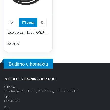
Dodaj
Elco trofazni kabal GG/J-Y 5x2,5- gumeni
2.500,00
Budimo u kontaktu
INTERELEKTRONIK SHOP DOO
ADRESA:
Četvrtog jula 1 prilaz 5a,11307 Beograd-Grocka-Boleč
PIB:
112840329
MB: