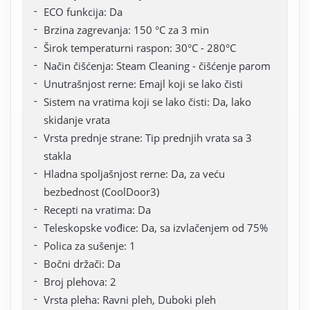
ECO funkcija: Da
Brzina zagrevanja: 150 °C za 3 min
Širok temperaturni raspon: 30°C - 280°C
Način čišćenja: Steam Cleaning - čišćenje parom
Unutrašnjost rerne: Emajl koji se lako čisti
Sistem na vratima koji se lako čisti: Da, lako
skidanje vrata
Vrsta prednje strane: Tip prednjih vrata sa 3
stakla
Hladna spoljašnjost rerne: Da, za veću
bezbednost (CoolDoor3)
Recepti na vratima: Da
Teleskopske vođice: Da, sa izvlačenjem od 75%
Polica za sušenje: 1
Bočni držači: Da
Broj plehova: 2
Vrsta pleha: Ravni pleh, Duboki pleh