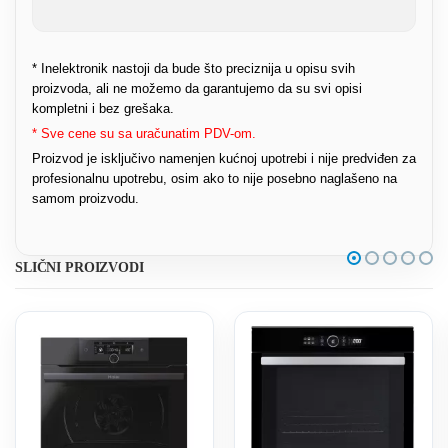
* Inelektronik nastoji da bude što preciznija u opisu svih
proizvoda, ali ne možemo da garantujemo da su svi opisi
kompletni i bez grešaka.
* Sve cene su sa uračunatim PDV-om.
Proizvod je isključivo namenjen kućnoj upotrebi i nije predviđen za
profesionalnu upotrebu, osim ako to nije posebno naglašeno na
samom proizvodu.
SLIČNI PROIZVODI