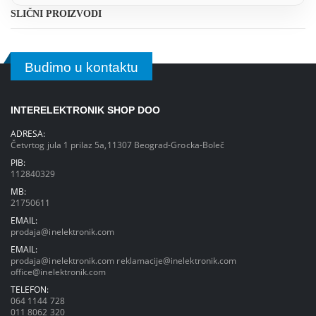
SLIČNI PROIZVODI
Budimo u kontaktu
INTERELEKTRONIK SHOP DOO
ADRESA:
Četvrtog jula 1 prilaz 5a,11307 Beograd-Grocka-Boleč
PIB:
112840329
MB:
21750611
EMAIL:
prodaja@inelektronik.com
EMAIL:
prodaja@inelektronik.com
reklamacije@inelektronik.com
office@inelektronik.com
TELEFON:
064 1144 728
011 8062 320