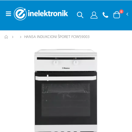
0
HANSA INDUKCIONI ŠPORET FCIW59003