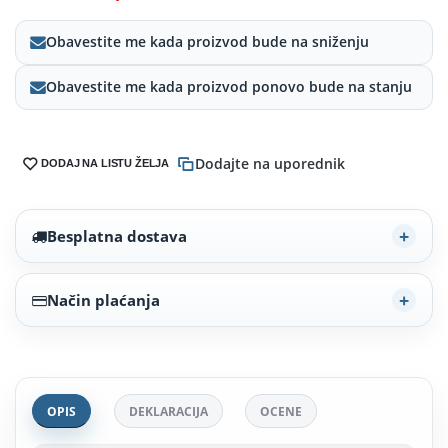
Obavestite me kada proizvod bude na sniženju
Obavestite me kada proizvod ponovo bude na stanju
Dodajte na uporednik
DODAJ NA LISTU ŽELJA
Besplatna dostava
Način plaćanja
OPIS
DEKLARACIJA
OCENE