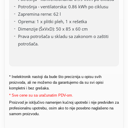
Potrošnja - ventilatorska: 0.86 kWh po ciklusu
Zapremina rerne: 62 l
Oprema: 1 x plitki pleh, 1 x rešetka
Dimenzije (ŠxVxD): 50 x 85 x 60 cm
Prava potrošača u skladu sa zakonom o zaštiti
potrošača.
* Inelektronik nastoji da bude što preciznija u opisu svih
proizvoda, ali ne možemo da garantujemo da su svi opisi
kompletni i bez grešaka.
* Sve cene su sa uračunatim PDV-om.
Proizvod je isključivo namenjen kućnoj upotrebi i nije predviđen za
profesionalnu upotrebu, osim ako to nije posebno naglašeno na
samom proizvodu.