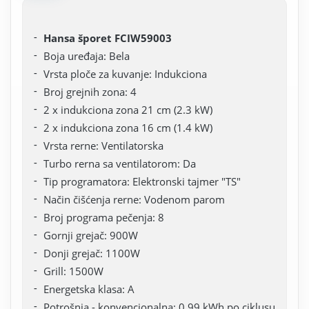
Hansa šporet FCIW59003
Boja uređaja: Bela
Vrsta ploče za kuvanje: Indukciona
Broj grejnih zona: 4
2 x indukciona zona 21 cm (2.3 kW)
2 x indukciona zona 16 cm (1.4 kW)
Vrsta rerne: Ventilatorska
Turbo rerna sa ventilatorom: Da
Tip programatora: Elektronski tajmer "TS"
Način čišćenja rerne: Vodenom parom
Broj programa pečenja: 8
Gornji grejač: 900W
Donji grejač: 1100W
Grill: 1500W
Energetska klasa: A
Potrošnja - konvencionalna: 0.99 kWh po ciklusu