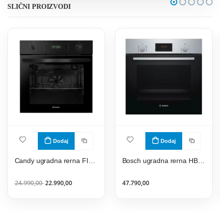
SLIČNI PROIZVODI
Dodaj
Dodaj
Candy ugradna rerna FIDCP N615L
Bosch ugradna rerna HBF114BS1
24.990,00
22.990,00
47.790,00