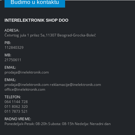
Budimo u kontaktu
INTERELEKTRONIK SHOP DOO
ADRESA:
Četvrtog jula 1 prilaz 5a,11307 Beograd-Grocka-Boleč
PIB:
112840329
MB:
21750611
EMAIL:
prodaja@inelektronik.com
EMAIL:
prodaja@inelektronik.com
reklamacije@inelektronik.com
office@inelektronik.com
TELEFON:
064 1144 728
011 8062 320
011 7873 521
RADNO VREME:
Ponedeljak-Petak: 08-20h Subota: 08-15h Nedelja: Neradni dan