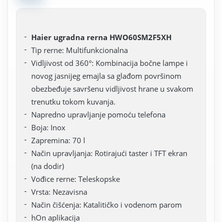
Haier ugradna rerna HWO60SM2F5XH
Tip rerne: Multifunkcionalna
Vidljivost od 360°: Kombinacija bočne lampe i
novog jasnijeg emajla sa glađom površinom
obezbeđuje savršenu vidljivost hrane u svakom
trenutku tokom kuvanja.
Napredno upravljanje pomoću telefona
Boja: Inox
Zapremina: 70 l
Način upravljanja: Rotirajući taster i TFT ekran
(na dodir)
Vođice rerne: Teleskopske
Vrsta: Nezavisna
Način čišćenja: Katalitičko i vodenom parom
hOn aplikacija