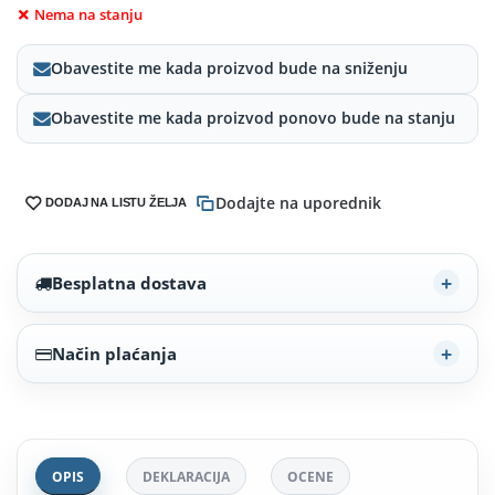
Nema na stanju
Obavestite me kada proizvod bude na sniženju
Obavestite me kada proizvod ponovo bude na stanju
Dodajte na uporednik
DODAJ NA LISTU ŽELJA
Besplatna dostava
Način plaćanja
OPIS
DEKLARACIJA
OCENE