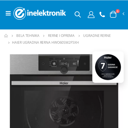
0
BELA TEHNIKA
RERNE I OPREMA
UGRADNE RERNE
HAIER UGRADNA RERNA HWO60SM2F5XH