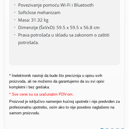
Povezivanje pomoću Wi-Fi i Bluetooth
Softclose mehanizam
Masa: 31.32 kg
Dimenzije (ŠxVxD): 59.5 x 59.5 x 56.8 cm
Prava potrošača u skladu sa zakonom o zaštiti
potrošača.
* Inelektronik nastoji da bude što preciznija u opisu svih
proizvoda, ali ne možemo da garantujemo da su svi opisi
kompletni i bez grešaka.
* Sve cene su sa uračunatim PDV-om.
Proizvod je isključivo namenjen kućnoj upotrebi i nije predviđen za
profesionalnu upotrebu, osim ako to nije posebno naglašeno na
samom proizvodu.