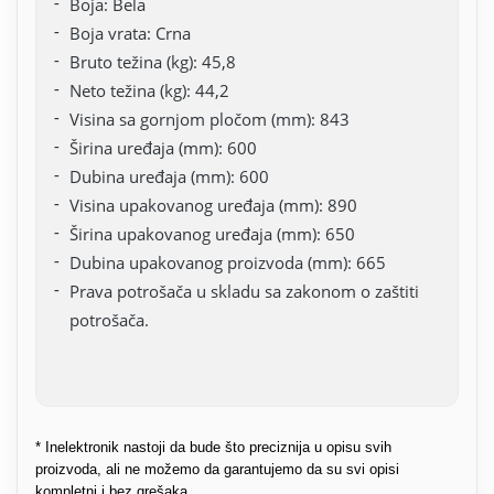
Boja: Bela
Boja vrata: Crna
Bruto težina (kg): 45,8
Neto težina (kg): 44,2
Visina sa gornjom pločom (mm): 843
Širina uređaja (mm): 600
Dubina uređaja (mm): 600
Visina upakovanog uređaja (mm): 890
Širina upakovanog uređaja (mm): 650
Dubina upakovanog proizvoda (mm): 665
Prava potrošača u skladu sa zakonom o zaštiti
potrošača.
* Inelektronik nastoji da bude što preciznija u opisu svih
proizvoda, ali ne možemo da garantujemo da su svi opisi
kompletni i bez grešaka.