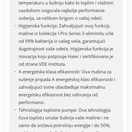
temperaturu u bubnju kako bi toplim i vlažnim
vazduhom osigurala najbolje performanse
sušenja, sa velikom brigom o vašoj odeći.
Higijenska funkcija: Zahvaljujući ovoj funkciji,
mašine iz kolekcije I-Pro Series 3 eliminišu više
od 99% bakterija iz vašeg veša, garantujući
dugotrajnost vaše odeće. Higijenska funkcija je
inovacija koju potpisuje Haier i sertifikovana je
od strane VDE instituta.
A energetska klasa efikasnosti: Ova mašina za
sušenje pripada A energetskoj klasi efikasnosti i
zahvaljujući tome obezbeđuje maksimalnu
energetsku efikasnost bez odricanja od
performansi.
Tehnologija toplotne pumpe: Ova tehnologija
čuva toplotu unutar bubnja vaše mašine i ne
samo da snižava potrošnju energije i do 50%,