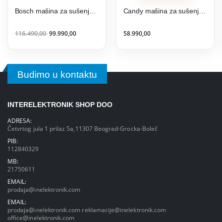
Bosch mašina za sušenje veša WQG24501BY
Candy mašina za sušenje veša CSO4 H7A2DE-S
116.490,00
99.990,00
58.990,00
Budimo u kontaktu
INTERELEKTRONIK SHOP DOO
ADRESA:
Četvrtog jula 1 prilaz 5a,11307 Beograd-Grocka-Boleč
PIB:
112840329
MB:
21750611
EMAIL:
prodaja@inelektronik.com
EMAIL:
prodaja@inelektronik.com
reklamacije@inelektronik.com
office@inelektronik.com