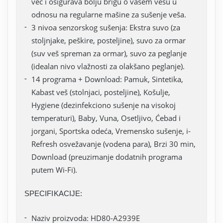
već i osigurava bolju brigu o vašem vešu u
odnosu na regularne mašine za sušenje veša.
3 nivoa senzorskog sušenja: Ekstra suvo (za
stoljnjake, peškire, posteljine), suvo za ormar
(suv veš spreman za ormar), suvo za peglanje
(idealan nivo vlažnosti za olakšano peglanje).
14 programa + Download: Pamuk, Sintetika,
Kabast veš (stolnjaci, posteljine), Košulje,
Hygiene (dezinfekciono sušenje na visokoj
temperaturi), Baby, Vuna, Osetljivo, Ćebad i
jorgani, Sportska odeća, Vremensko sušenje, i-
Refresh osvežavanje (vodena para), Brzi 30 min,
Download (preuzimanje dodatnih programa
putem Wi-Fi).
SPECIFIKACIJE:
Naziv proizvoda: HD80-A2939E