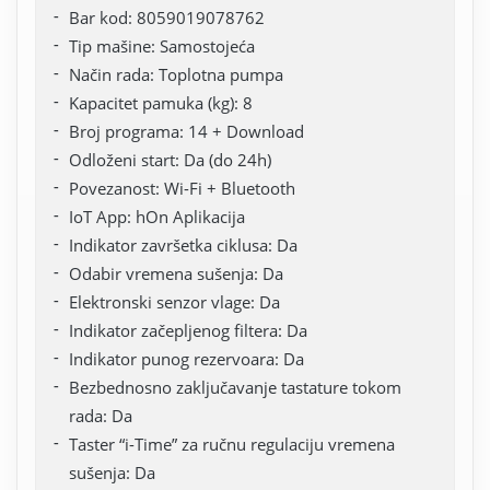
Bar kod: 8059019078762
Tip mašine: Samostojeća
Način rada: Toplotna pumpa
Kapacitet pamuka (kg): 8
Broj programa: 14 + Download
Odloženi start: Da (do 24h)
Povezanost: Wi-Fi + Bluetooth
IoT App: hOn Aplikacija
Indikator završetka ciklusa: Da
Odabir vremena sušenja: Da
Elektronski senzor vlage: Da
Indikator začepljenog filtera: Da
Indikator punog rezervoara: Da
Bezbednosno zaključavanje tastature tokom
rada: Da
Taster “i-Time” za ručnu regulaciju vremena
sušenja: Da