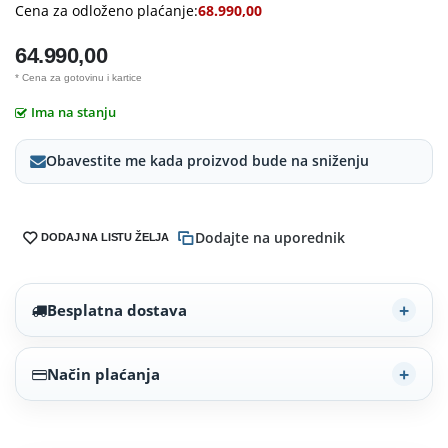
Cena za odloženo plaćanje:
68.990,00
64.990,00
* Cena za gotovinu i kartice
Ima na stanju
Obavestite me kada proizvod bude na sniženju
Dodajte na uporednik
DODAJ NA LISTU ŽELJA
Besplatna dostava
Način plaćanja