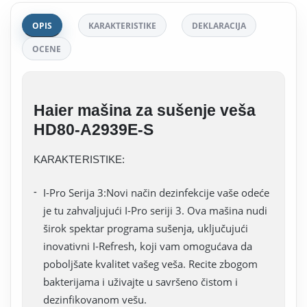
OPIS
KARAKTERISTIKE
DEKLARACIJA
OCENE
Haier mašina za sušenje veša
HD80-A2939E-S
KARAKTERISTIKE:
I-Pro Serija 3:Novi način dezinfekcije vaše odeće
je tu zahvaljujući I-Pro seriji 3. Ova mašina nudi
širok spektar programa sušenja, uključujući
inovativni I-Refresh, koji vam omogućava da
poboljšate kvalitet vašeg veša. Recite zbogom
bakterijama i uživajte u savršeno čistom i
dezinfikovanom vešu.