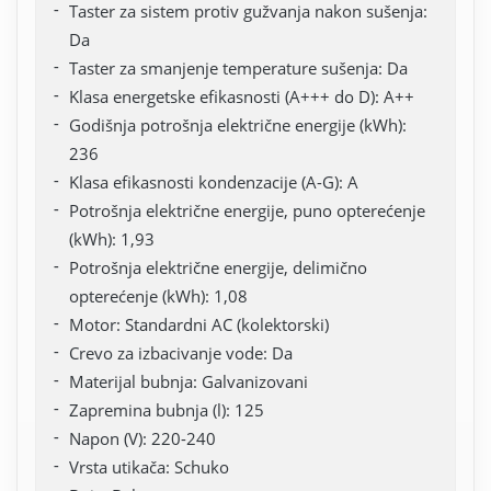
Taster za sistem protiv gužvanja nakon sušenja:
Da
Taster za smanjenje temperature sušenja: Da
Klasa energetske efikasnosti (A+++ do D): A++
Godišnja potrošnja električne energije (kWh):
236
Klasa efikasnosti kondenzacije (A-G): A
Potrošnja električne energije, puno opterećenje
(kWh): 1,93
Potrošnja električne energije, delimično
opterećenje (kWh): 1,08
Motor: Standardni AC (kolektorski)
Crevo za izbacivanje vode: Da
Materijal bubnja: Galvanizovani
Zapremina bubnja (l): 125
Napon (V): 220-240
Vrsta utikača: Schuko