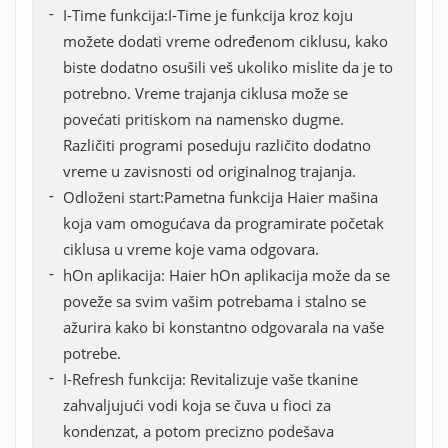
I-Time funkcija:I-Time je funkcija kroz koju
možete dodati vreme određenom ciklusu, kako
biste dodatno osušili veš ukoliko mislite da je to
potrebno. Vreme trajanja ciklusa može se
povećati pritiskom na namensko dugme.
Različiti programi poseduju različito dodatno
vreme u zavisnosti od originalnog trajanja.
Odloženi start:Pametna funkcija Haier mašina
koja vam omogućava da programirate početak
ciklusa u vreme koje vama odgovara.
hOn aplikacija: Haier hOn aplikacija može da se
poveže sa svim vašim potrebama i stalno se
ažurira kako bi konstantno odgovarala na vaše
potrebe.
I-Refresh funkcija: Revitalizuje vaše tkanine
zahvaljujući vodi koja se čuva u fioci za
kondenzat, a potom precizno podešava