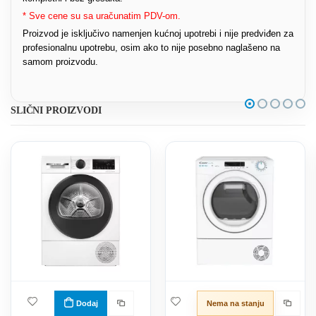
* Sve cene su sa uračunatim PDV-om.
Proizvod je isključivo namenjen kućnoj upotrebi i nije predviđen za
profesionalnu upotrebu, osim ako to nije posebno naglašeno na
samom proizvodu.
SLIČNI PROIZVODI
Dodaj
Nema na stanju