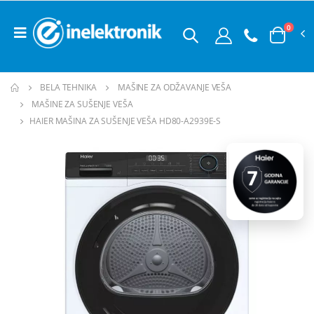
0
BELA TEHNIKA
MAŠINE ZA ODŽAVANJE VEŠA
MAŠINE ZA SUŠENJE VEŠA
HAIER MAŠINA ZA SUŠENJE VEŠA HD80-A2939E-S