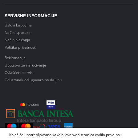
SERVISNE INFORMACIJE
Uslovi kupovine
Način isporuke
Način plaćanja
Politika privatnosti
Reklamacije
Uputstvo za naručivanje
Ovlašćeni servisi
Odustanak od ugovora na daljinu
Kolačiće upotrebljavamo kako bi ova web stranica radila pravilno i