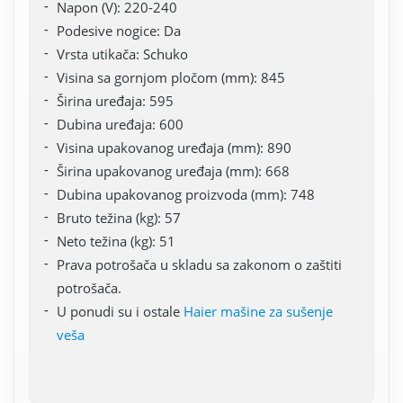
Napon (V): 220-240
Podesive nogice: Da
Vrsta utikača: Schuko
Visina sa gornjom pločom (mm): 845
Širina uređaja: 595
Dubina uređaja: 600
Visina upakovanog uređaja (mm): 890
Širina upakovanog uređaja (mm): 668
Dubina upakovanog proizvoda (mm): 748
Bruto težina (kg): 57
Neto težina (kg): 51
Prava potrošača u skladu sa zakonom o zaštiti
potrošača.
U ponudi su i ostale
Haier mašine za sušenje
veša