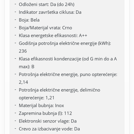
Odloženi start: Da (do 24h)
Indikator završetka ciklusa: Da
Boja: Bela
Boja/Materijal vrata: Crno
Klasa energetske efikasnosti: A++
Godišnja potrošnja električne energije (kWh):
236
Klasa efikasnosti kondenzacije (od G min do a A
max): B
Potrošnja električne energije, puno opterećenje:
2,14
Potrošnja električne energije, delimično
opterećenje: 1,21
Materijal bubnja: Inox
Zapremina bubnja (l): 112
Elektronski senzor vlage: Da
Crevo za izbacivanje vode: Da