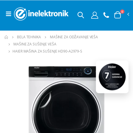
0
BELA TEHNIKA
MAŠINE ZA ODŽAVANJE VEŠA
MAŠINE ZA SUŠENJE VEŠA
HAIER MAŠINA ZA SUŠENJE HD90-A2979-S