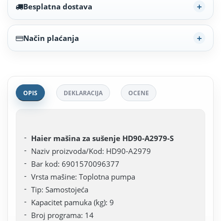
Besplatna dostava
Način plaćanja
OPIS
DEKLARACIJA
OCENE
Haier mašina za sušenje HD90-A2979-S
Naziv proizvoda/Kod: HD90-A2979
Bar kod: 6901570096377
Vrsta mašine: Toplotna pumpa
Tip: Samostojeća
Kapacitet pamuka (kg): 9
Broj programa: 14