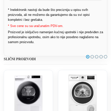
* Inelektronik nastoji da bude što preciznija u opisu svih
proizvoda, ali ne možemo da garantujemo da su svi opisi
kompletni i bez grešaka.
* Sve cene su sa uračunatim PDV-om.
Proizvod je isključivo namenjen kućnoj upotrebi i nije predviđen za
profesionalnu upotrebu, osim ako to nije posebno naglašeno na
samom proizvodu.
SLIČNI PROIZVODI