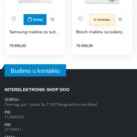
Dodaj
U dolasku
Samsung mašina za sušenje veša DV90DG6845LEU4
Bosch mašina za sušenje veša WTH83256BY
79.990,00
70.990,00
Budimo u kontaktu
INTERELEKTRONIK SHOP DOO
ADRESA:
Četvrtog jula 1 prilaz 5a,11307 Beograd-Grocka-Boleč
PIB:
112840329
MB:
21750611