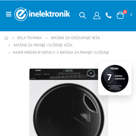
0
BELA TEHNIKA
MAŠINE ZA ODŽAVANJE VEŠA
MAŠINE ZA PRANJE I SUŠENJE VEŠA
HAIER HWD90-B14959U1-S MAŠINA ZA PRANJE I SUŠENJE