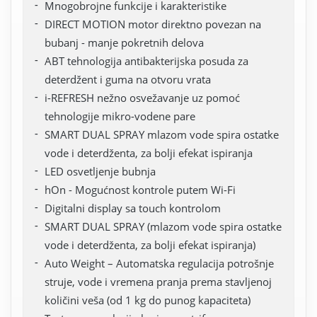
Mnogobrojne funkcije i karakteristike
DIRECT MOTION motor direktno povezan na
bubanj - manje pokretnih delova
ABT tehnologija antibakterijska posuda za
deterdžent i guma na otvoru vrata
i-REFRESH nežno osvežavanje uz pomoć
tehnologije mikro-vodene pare
SMART DUAL SPRAY mlazom vode spira ostatke
vode i deterdženta, za bolji efekat ispiranja
LED osvetljenje bubnja
hOn - Mogućnost kontrole putem Wi-Fi
Digitalni display sa touch kontrolom
SMART DUAL SPRAY (mlazom vode spira ostatke
vode i deterdženta, za bolji efekat ispiranja)
Auto Weight – Automatska regulacija potrošnje
struje, vode i vremena pranja prema stavljenoj
količini veša (od 1 kg do punog kapaciteta)