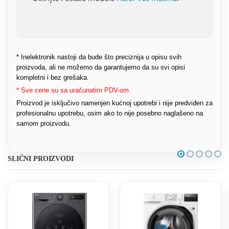
* Inelektronik nastoji da bude što preciznija u opisu svih
proizvoda, ali ne možemo da garantujemo da su svi opisi
kompletni i bez grešaka.
* Sve cene su sa uračunatim PDV-om.
Proizvod je isključivo namenjen kućnoj upotrebi i nije predviđen za
profesionalnu upotrebu, osim ako to nije posebno naglašeno na
samom proizvodu.
SLIČNI PROIZVODI