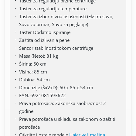
Taster za regulaciju brzine centrifuge
Taster za regulaciju temperature
Taster za izbor nivoa osušenosti (Ekstra suvo,
Suvo za ormar, Suvo za peglanje)
Taster Dodatno ispiranje
Zaštita od izlivanja pene
Senzor stabilnosti tokom centrifuge
Masa (Neto): 81 kg
Širina: 60 cm
Visina: 85 cm
Dubina: 54 cm
Dimenzije (ŠxVxD): 60 x 85 x 54 cm
EAN: 6921081593622
Prava potrošača: Zakonska saobraznost 2
godine
Prava potrošača u skladu sa zakonom o zaštiti
potrošača
Otkrijte i ostale modele
Haier veš mašina
.