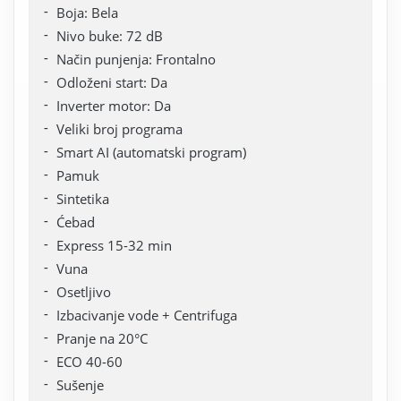
Boja: Bela
Nivo buke: 72 dB
Način punjenja: Frontalno
Odloženi start: Da
Inverter motor: Da
Veliki broj programa
Smart AI (automatski program)
Pamuk
Sintetika
Ćebad
Express 15-32 min
Vuna
Osetljivo
Izbacivanje vode + Centrifuga
Pranje na 20°C
ECO 40-60
Sušenje