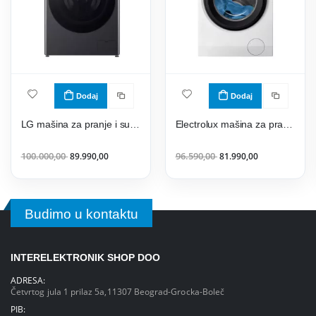
Dodaj
Dodaj
LG mašina za pranje i sušenje veša F4DR510S2M
Electrolux mašina za pranje i sušenje veša EW7W2612E
100.000,00
89.990,00
96.590,00
81.990,00
Budimo u kontaktu
INTERELEKTRONIK SHOP DOO
ADRESA:
Četvrtog jula 1 prilaz 5a,11307 Beograd-Grocka-Boleč
PIB: