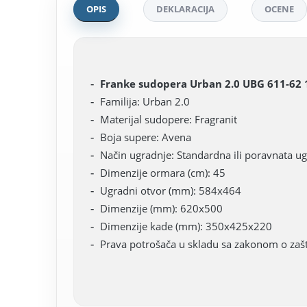
OPIS
DEKLARACIJA
OCENE
Franke sudopera Urban 2.0 UBG 611-62 
Familija: Urban 2.0
Materijal sudopere: Fragranit
Boja supere: Avena
Način ugradnje: Standardna ili poravnata u
Dimenzije ormara (cm): 45
Ugradni otvor (mm): 584x464
Dimenzije (mm): 620x500
Dimenzije kade (mm): 350x425x220
Prava potrošača u skladu sa zakonom o zašti