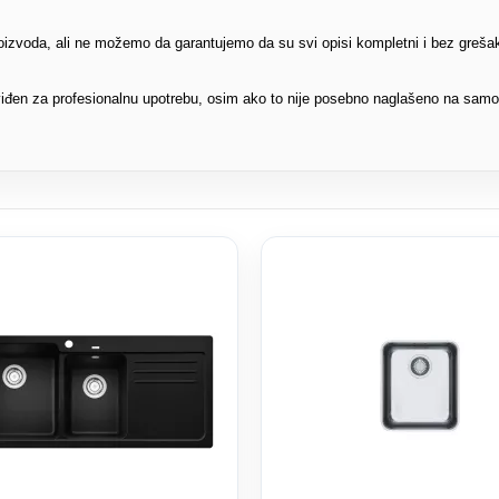
proizvoda, ali ne možemo da garantujemo da su svi opisi kompletni i bez greša
edviđen za profesionalnu upotrebu, osim ako to nije posebno naglašeno na sam