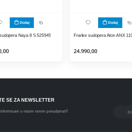
Dodaj
Dodaj
 sudopera Naya 8 S 525945
0,00
24.990,00
ITE SE ZA NEWSLETTER
i informisani o nasim novim ponudama!!!