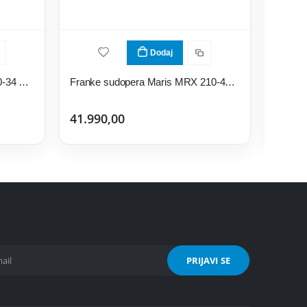
Dodaj
Franke sudopera Aton ANX 110-34 122.0204.647
Franke sudopera Maris MRX 210-45 127.0553.961
41.990,00
13.99