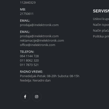
112840329
MB:
SERVIS
21750611
Uslovi kup
EMAIL:
Način ispo
prodaja@inelektronik.com
Način plać
EMAIL:
prodaja@inelektronik.com
Politika pr
reklamacije@inelektronik.com
office@inelektronik.com
TELEFON:
064 1144 728
011 8062 320
011 7873 521
RADNO VREME:
Ponedeljak-Petak: 08-20h Subota: 08-15h
Nedelja: Neradni dan