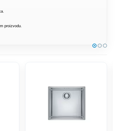
ka.
om proizvodu.