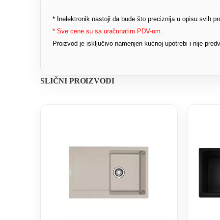
* Inelektronik nastoji da bude što preciznija u opisu svih 
* Sve cene su sa uračunatim PDV-om.
Proizvod je isključivo namenjen kućnoj upotrebi i nije pr
SLIČNI PROIZVODI