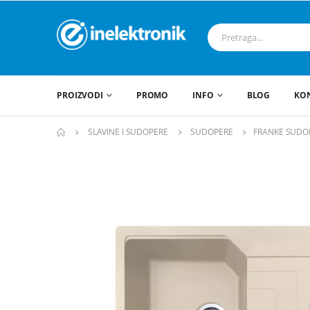
PROIZVODI
PROMO
INFO
BLOG
KO
SLAVINE I SUDOPERE
SUDOPERE
FRANKE SUDOP