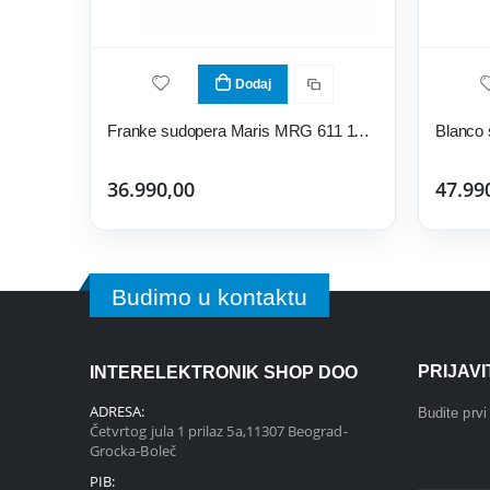
Dodaj
Franke sudopera Maris MRG 611 114.0066.567
Blanco
36.990,00
47.99
Budimo u kontaktu
PRIJAV
INTERELEKTRONIK SHOP DOO
ADRESA:
Budite prv
Četvrtog jula 1 prilaz 5a,11307 Beograd-
Grocka-Boleč
PIB: