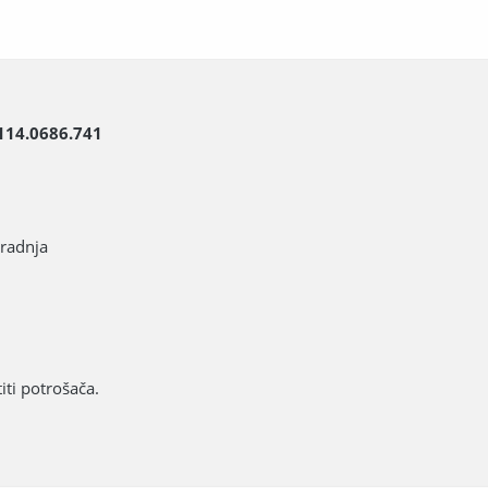
114.0686.741
gradnja
ti potrošača.