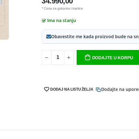
34.990,00
* Cena za gotovinu i kartice
Ima na stanju
Obavestite me kada proizvod bude na sn
DODAJTE U KORPU
Dodajte na upore
DODAJ NA LISTU ŽELJA