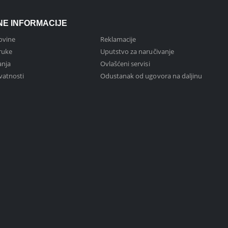
NE INFORMACIJE
ovine
Reklamacije
ruke
Uputstvo za naručivanje
anja
Ovlašćeni servisi
ivatnosti
Odustanak od ugovora na daljinu