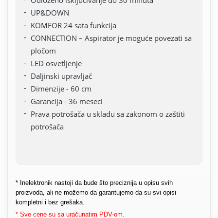
UP&DOWN
KOMFOR 24 sata funkcija
CONNECTION – Aspirator je moguće povezati sa
pločom
LED osvetljenje
Daljinski upravljač
Dimenzije - 60 cm
Garancija - 36 meseci
Prava potrošača u skladu sa zakonom o zaštiti
potrošača
* Inelektronik nastoji da bude što preciznija u opisu svih
proizvoda, ali ne možemo da garantujemo da su svi opisi
kompletni i bez grešaka.
* Sve cene su sa uračunatim PDV-om.