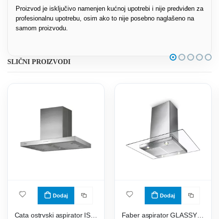
Proizvod je isključivo namenjen kućnoj upotrebi i nije predviđen za
profesionalnu upotrebu, osim ako to nije posebno naglašeno na
samom proizvodu.
SLIČNI PROIZVODI
Dodaj
Dodaj
Cata ostrvski aspirator ISLA SYGMA 900 X
Faber aspirator GLASSY ISOLA/SP EV8 X/V NS A90