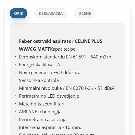
OPIS
DEKLARACIJA
OCENE
Faber ostrvski aspirator CÈLINE PLUS
WW/CG MATT
Kapacitet po
Evropskom standardu EN 61591 - 640 m3/h
Energetska klasa - A
Nova generacija EVO difuzora
Senzorska kontrola
Minimalni nivo buke / EN 60704-3 / - 51 dB(A)
Perimetralno LED osvetljenje
Metalno-kasetni filteri
AIRLANE tehnologija
Perimetralna aspiracija
Intenzivna aspiracija - 10 min.
Odloženo isključivanje do 30 minuta