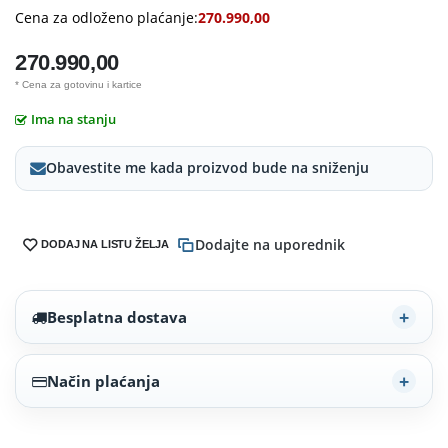
Cena za odloženo plaćanje:
270.990,00
270.990,00
* Cena za gotovinu i kartice
Ima na stanju
Obavestite me kada proizvod bude na sniženju
Dodajte na uporednik
DODAJ NA LISTU ŽELJA
Besplatna dostava
Način plaćanja