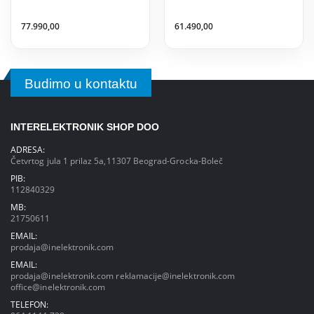
77.990,00
61.490,00
Budimo u kontaktu
INTERELEKTRONIK SHOP DOO
ADRESA:
Četvrtog jula 1 prilaz 5a,11307 Beograd-Grocka-Boleč
PIB:
112840329
MB:
21750611
EMAIL:
prodaja@inelektronik.com
EMAIL:
prodaja@inelektronik.com
reklamacije@inelektronik.com
office@inelektronik.com
TELEFON: