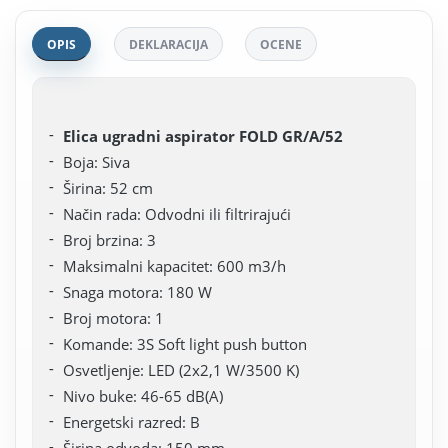
OPIS
DEKLARACIJA
OCENE
Elica ugradni aspirator FOLD GR/A/52
Boja: Siva
Širina: 52 cm
Način rada: Odvodni ili filtrirajući
Broj brzina: 3
Maksimalni kapacitet: 600 m3/h
Snaga motora: 180 W
Broj motora: 1
Komande: 3S Soft light push button
Osvetljenje: LED (2x2,1 W/3500 K)
Nivo buke: 46-65 dB(A)
Energetski razred: B
Širina odvoda: 150 mm