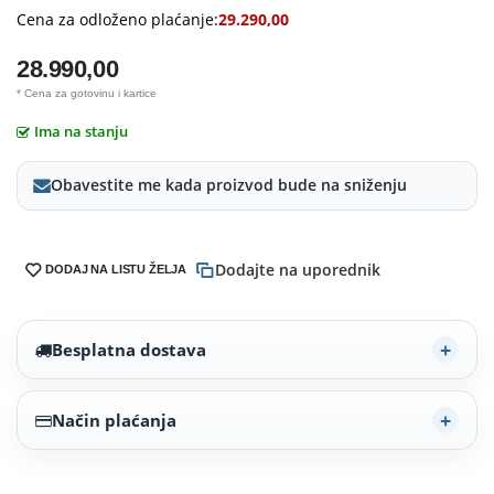
Cena za odloženo plaćanje:
29.290,00
28.990,00
* Cena za gotovinu i kartice
Ima na stanju
Obavestite me kada proizvod bude na sniženju
Dodajte na uporednik
DODAJ NA LISTU ŽELJA
Besplatna dostava
Način plaćanja