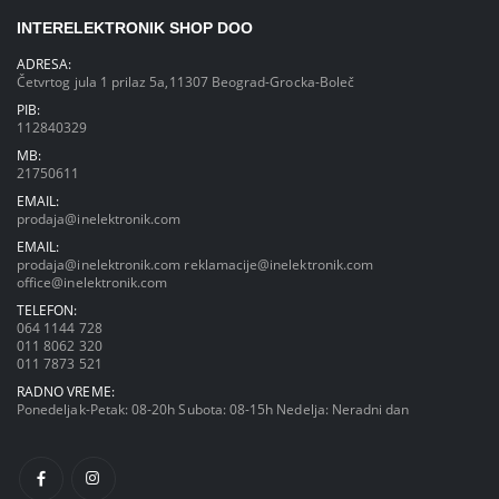
INTERELEKTRONIK SHOP DOO
ADRESA:
Četvrtog jula 1 prilaz 5a,11307 Beograd-Grocka-Boleč
PIB:
112840329
MB:
21750611
EMAIL:
prodaja@inelektronik.com
EMAIL:
prodaja@inelektronik.com
reklamacije@inelektronik.com
office@inelektronik.com
TELEFON:
064 1144 728
011 8062 320
011 7873 521
RADNO VREME:
Ponedeljak-Petak: 08-20h Subota: 08-15h Nedelja: Neradni dan