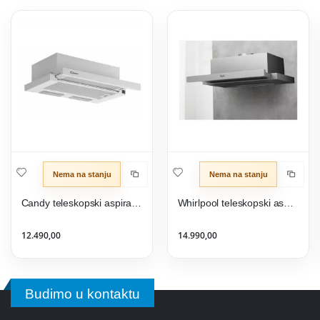
Nema na stanju
Nema na stanju
Candy teleskopski aspirator CBT625/2W/1
Whirlpool teleskopski aspirator AKR 749/1 IX
12.490,00
14.990,00
Budimo u kontaktu