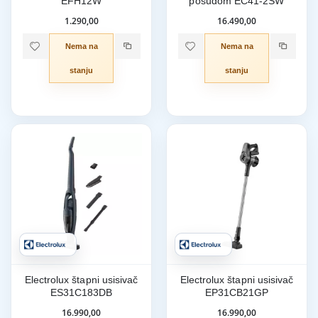
EFH12W
posudom EC41-2SW
1.290,00
16.490,00
Nema na
Nema na
stanju
stanju
Electrolux štapni usisivač
Electrolux štapni usisivač
ES31C183DB
EP31CB21GP
16.990,00
16.990,00