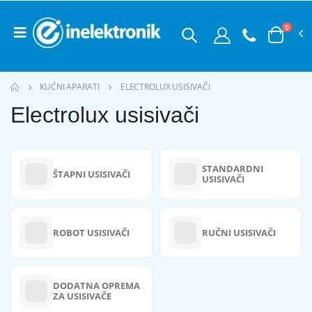
0
KUĆNI APARATI
ELECTROLUX USISIVAČI
Electrolux usisivači
STANDARDNI
ŠTAPNI USISIVAČI
USISIVAČI
ROBOT USISIVAČI
RUČNI USISIVAČI
DODATNA OPREMA
ZA USISIVAČE