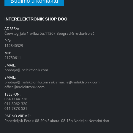
Budimo u kontaktu
INTERELEKTRONIK SHOP DOO
ADRESA:
Četvrtog jula 1 prilaz 5a,11307 Beograd-Grocka-Boleč
PIB:
112840329
MB:
21750611
EMAIL:
prodaja@inelektronik.com
EMAIL:
prodaja@inelektronik.com
reklamacije@inelektronik.com
office@inelektronik.com
TELEFON:
064 1144 728
011 8062 320
011 7873 521
RADNO VREME:
Ponedeljak-Petak: 08-20h Subota: 08-15h Nedelja: Neradni dan