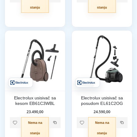
stanju
stanju
Electrolux usisivač sa
Electrolux usisivač sa
kesom EB61C3WBL
posudom EL61C2OG
23.490,00
24.590,00
Nema na
Nema na
stanju
stanju