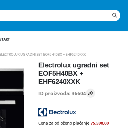
NTAKT
ELECTROLUX UGRADNI SET EOF5H40BX + EHF6240XXK
Electrolux ugradni set
EOF5H40BX +
EHF6240XXK
ID proizvoda: 36604
Cena za odloženo plaćanje:
75.590,00