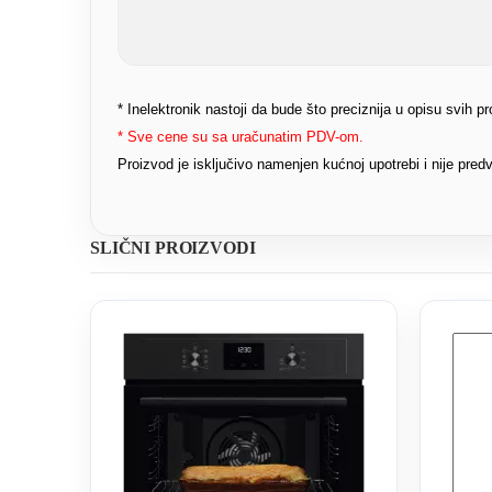
* Inelektronik nastoji da bude što preciznija u opisu svih 
* Sve cene su sa uračunatim PDV-om.
Proizvod je isključivo namenjen kućnoj upotrebi i nije pr
SLIČNI PROIZVODI