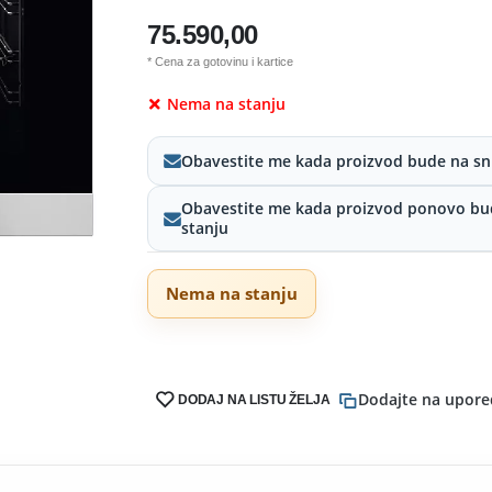
75.590,00
* Cena za gotovinu i kartice
Nema na stanju
Obavestite me kada proizvod bude na sn
Obavestite me kada proizvod ponovo bu
stanju
Nema na stanju
Dodajte na upore
DODAJ NA LISTU ŽELJA