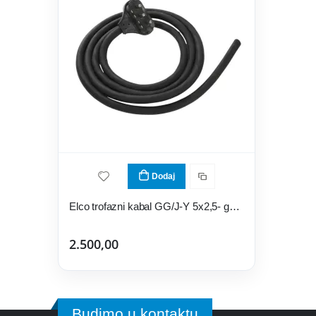
Dodaj
Elco trofazni kabal GG/J-Y 5x2,5- gumeni
2.500,00
Budimo u kontaktu