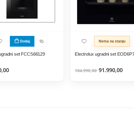
Dodaj
Nema na stanju
ugradni set FCCS66129
0,00
91.990,00
104.990,00