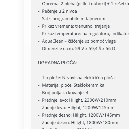
Oprema: 2 pleha (plitki i duboki) + 1 rešetka
Pečenje u 2 nivoa
Sat s programabilnim tajmerom
Prikaz vremena: trenutno, trajanje
Prikaz temperature: na regulatoru, indikator
AquaClean – čišćenje uz pomoć vlage
Dimenzije u cm: 59 V x 59,4 Š x 56 D
UGRADNA PLOČA:
Tip ploče: Nezavisna električna ploča
Materijal ploče: Staklokeramika
Broj polja za kuvanje: 4
Prednje levo: Hilight, 2300W/210mm
Zadnje levo: Hilight, 1200W/145mm
Prednje desno: Hilight, 1200W/145mm
Zadnje desno: Hilight, 1800W/180mm