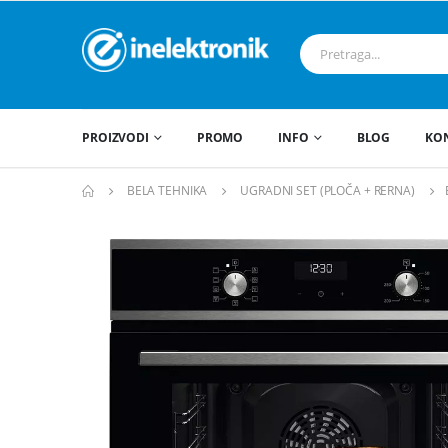
PROIZVODI
PROMO
INFO
BLOG
KO
BELA TEHNIKA
UGRADNI SET (PLOČA + RERNA)