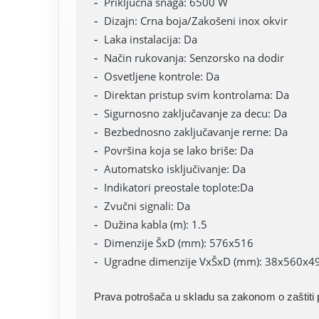
Priključna snaga: 6500 W
Dizajn: Crna boja/Zakošeni inox okvir
Laka instalacija: Da
Način rukovanja: Senzorsko na dodir
Osvetljene kontrole: Da
Direktan pristup svim kontrolama: Da
Sigurnosno zaključavanje za decu: Da
Bezbednosno zaključavanje rerne: Da
Površina koja se lako briše: Da
Automatsko isključivanje: Da
Indikatori preostale toplote:Da
Zvučni signali: Da
Dužina kabla (m): 1.5
Dimenzije ŠxD (mm): 576x516
Ugradne dimenzije VxŠxD (mm): 38x560x4
Prava potrošača u skladu sa zakonom o zaštiti 