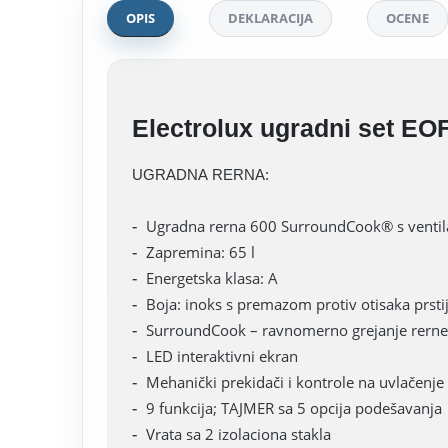
OPIS
DEKLARACIJA
OCENE
Electrolux ugradni set 
UGRADNA RERNA:
Ugradna rerna 600 SurroundCook® s venti
Zapremina: 65 l
Energetska klasa: A
Boja: inoks s premazom protiv otisaka prsti
SurroundCook – ravnomerno grejanje rern
LED interaktivni ekran
Mehanički prekidači i kontrole na uvlačenje
9 funkcija; TAJMER sa 5 opcija podešavanja
Vrata sa 2 izolaciona stakla