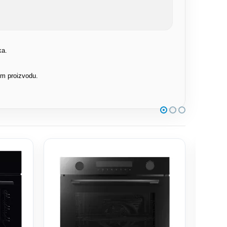
ka.
om proizvodu.