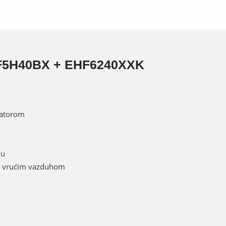
EOF5H40BX + EHF6240XXK
latorom
ju
e vrućim vazduhom