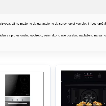
proizvoda, ali ne možemo da garantujemo da su svi opisi kompletni i bez greša
edviđen za profesionalnu upotrebu, osim ako to nije posebno naglašeno na sam