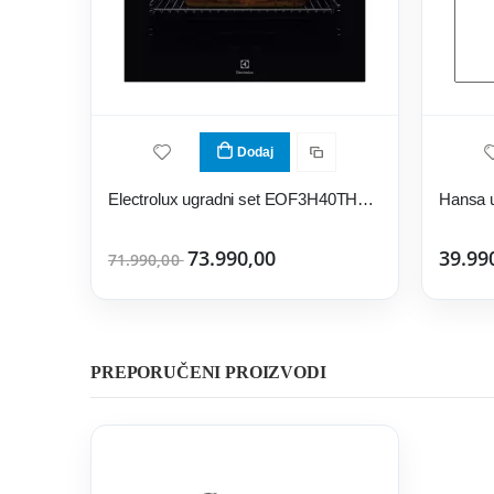
Dodaj
Electrolux ugradni set EOF3H40TH+EHF6343FOK
Hansa 
73.990,00
39.99
71.990,00
PREPORUČENI PROIZVODI