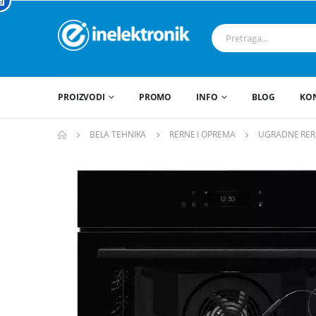
PROIZVODI
PROMO
INFO
BLOG
KO
BELA TEHNIKA
RERNE I OPREMA
UGRADNE RER