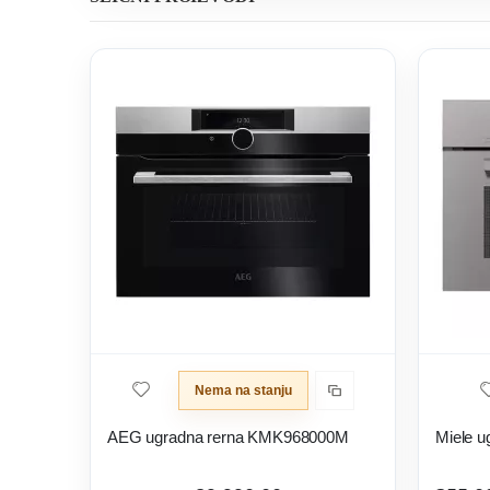
Nema na stanju
AEG ugradna rerna KMK968000M
Miele u