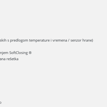
skih s predlogom temperature i vremena / senzor hrane)
ranjem SoftClosing ®
rana rešetka
o