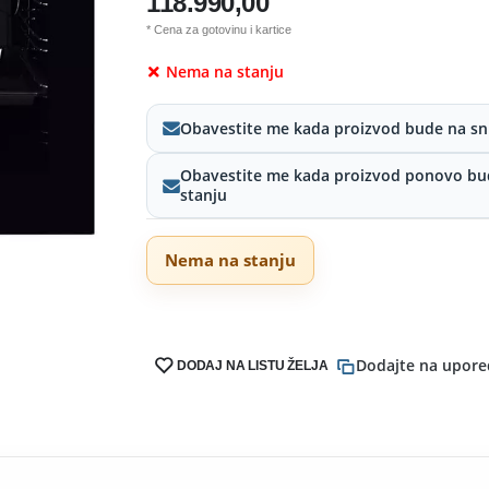
118.990,00
* Cena za gotovinu i kartice
Nema na stanju
Obavestite me kada proizvod bude na sn
Obavestite me kada proizvod ponovo bu
stanju
Nema na stanju
Dodajte na upore
DODAJ NA LISTU ŽELJA