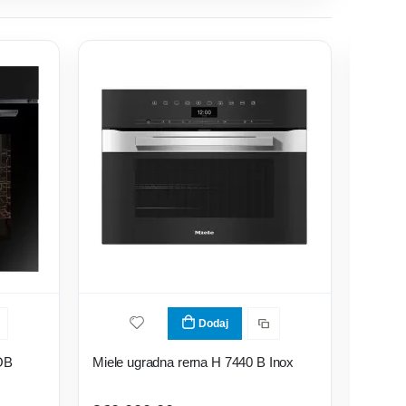
Dodaj
OB
Miele ugradna rerna H 7440 B Inox
Electr