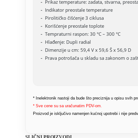
Prikaz temperature: zadata, stvarna, preost
Indikator preostale temperature
Pirolitičko čišćenje 3 ciklusa
Korišćenje preostale toplote
Tempraturni raspon: 30 °C – 300 °C
Hlađenje: Dupli radial
Dimenzije u cm: 59,4 V x 59,6 Š x 56,9 D
Prava potrošača u skladu sa zakonom o zašti
* Inelektronik nastoji da bude što preciznija u opisu svih 
* Sve cene su sa uračunatim PDV-om.
Proizvod je isključivo namenjen kućnoj upotrebi i nije pr
SLIČNI PROIZVODI