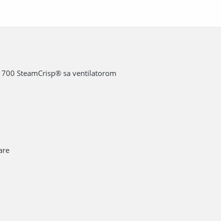
na 700 SteamCrisp® sa ventilatorom
are