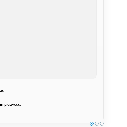
ka.
om proizvodu.