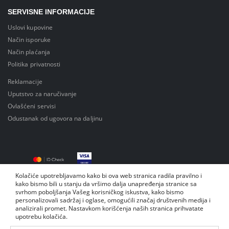
SERVISNE INFORMACIJE
Uslovi kupovine
Način isporuke
Način plaćanja
Politika privatnosti
Reklamacije
Uputstvo za naručivanje
Ovlašćeni servisi
Odustanak od ugovora na daljinu
Kolačiće upotrebljavamo kako bi ova web stranica radila pravilno i
kako bismo bili u stanju da vršimo dalja unapređenja stranice sa
svrhom poboljšanja Vašeg korisničkog iskustva, kako bismo
personalizovali sadržaj i oglase, omogućili značaj društvenih medija i
analizirali promet. Nastavkom korišćenja naših stranica prihvatate
upotrebu kolačića.