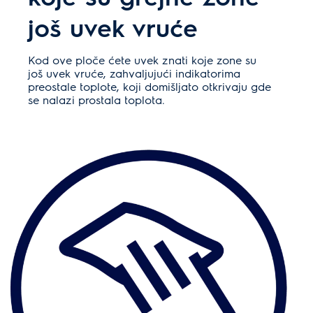
još uvek vruće
Kod ove ploče ćete uvek znati koje zone su
još uvek vruće, zahvaljujući indikatorima
preostale toplote, koji domišljato otkrivaju gde
se nalazi prostala toplota.