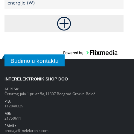
energije (W)
Budimo u kontaktu
INTERELEKTRONIK SHOP DOO
ADRESA:
Četvrtog jula 1 prilaz 5a,11307 Beograd-Grocka-Boleč
PIB:
112840329
MB:
21750611
EMAIL:
prodaja@inelektronik.com