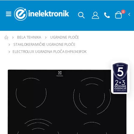
0
BELA TEHNIKA
UGRADNE PLOČE
STAKLOKERAMIČKE UGRADNE PLOČE
ELECTROLUX UGRADNA PLOČA EHF6343FOK