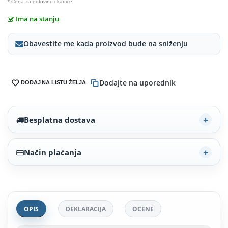
* Cena za gotovinu i kartice
Ima na stanju
Obavestite me kada proizvod bude na sniženju
Dodajte na uporednik
DODAJ NA LISTU ŽELJA
Besplatna dostava
Način plaćanja
OPIS
DEKLARACIJA
OCENE