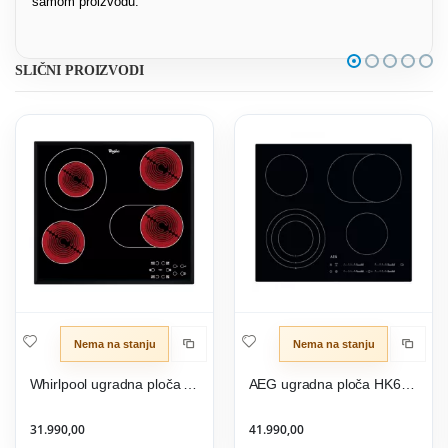
samom proizvodu.
SLIČNI PROIZVODI
Nema na stanju
Nema na stanju
Whirlpool ugradna ploča AKT 8190/BA
AEG ugradna ploča HK654070IB
31.990,00
41.990,00