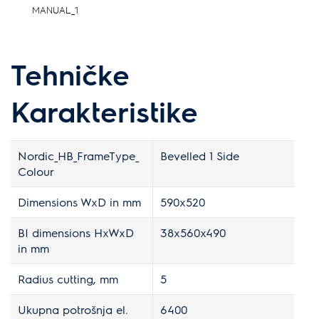
MANUAL_1
Tehničke
Karakteristike
Nordic_HB_FrameType_
Bevelled 1 Side
Colour
Dimensions WxD in mm
590x520
BI dimensions HxWxD
38x560x490
in mm
Radius cutting, mm
5
Ukupna potrošnja el.
6400