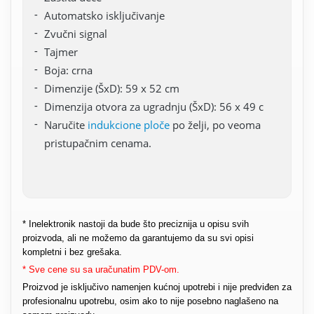
Automatsko isključivanje
Zvučni signal
Tajmer
Boja: crna
Dimenzije (ŠxD): 59 x 52 cm
Dimenzija otvora za ugradnju (ŠxD): 56 x 49 c
Naručite
indukcione ploče
po želji, po veoma
pristupačnim cenama.
* Inelektronik nastoji da bude što preciznija u opisu svih
proizvoda, ali ne možemo da garantujemo da su svi opisi
kompletni i bez grešaka.
* Sve cene su sa uračunatim PDV-om.
Proizvod je isključivo namenjen kućnoj upotrebi i nije predviđen za
profesionalnu upotrebu, osim ako to nije posebno naglašeno na