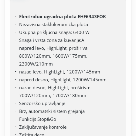
Electrolux ugradna ploča EHF6343FOK
Nezavisna staklokeramička ploča
Ukupna priključna snaga: 6400 W
Snaga i vrsta zona za kuvanje:A
napred levo, HighLight, proširiva:
800W/120mm, 1600W/175mm,
2300W/210mm
nazad levo, HighLight, 1200W/145mm
napred desno, HighLight, 1200W/145mm
nazad desno, HighLight, proširiva:
700W/120mm, 1700W/180mm
Senzorsko upravljanje
Brz, automatski sistem grejanja
Funkcijs Stop&Go
Zaključavanje kontrole
Zaštita dece