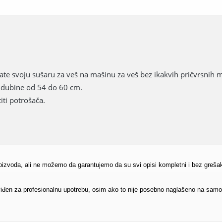
te svoju sušaru za veš na mašinu za veš bez ikakvih pričvrsnih 
i dubine od 54 do 60 cm.
ti potrošača.
proizvoda, ali ne možemo da garantujemo da su svi opisi kompletni i bez greša
edviđen za profesionalnu upotrebu, osim ako to nije posebno naglašeno na sam