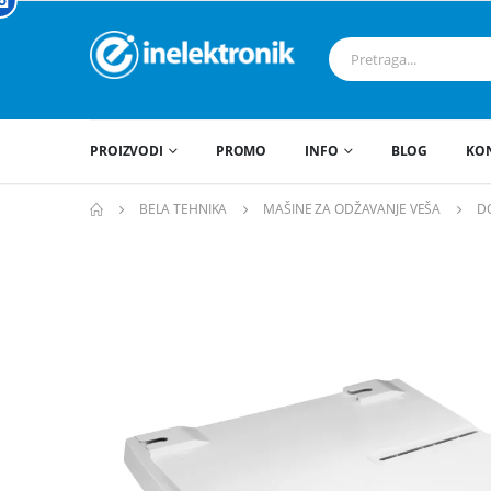
PROIZVODI
PROMO
INFO
BLOG
KO
BELA TEHNIKA
MAŠINE ZA ODŽAVANJE VEŠA
D