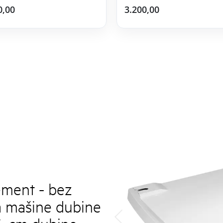
0,00
3.200,00
ment - bez
a mašine dubine