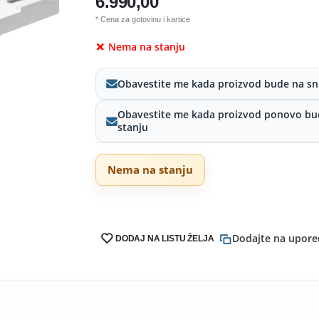
6.990,00
* Cena za gotovinu i kartice
Nema na stanju
Obavestite me kada proizvod bude na sn
Obavestite me kada proizvod ponovo bu
stanju
Nema na stanju
Dodajte na upore
DODAJ NA LISTU ŽELJA