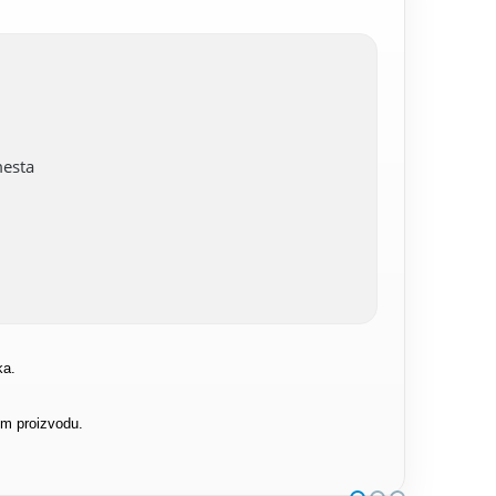
mesta
ka.
om proizvodu.