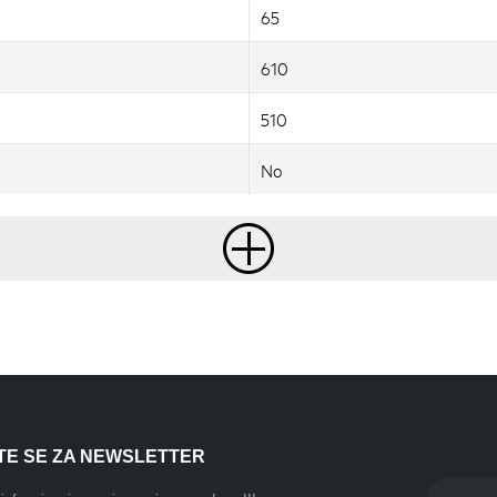
65
610
510
No
ITE SE ZA NEWSLETTER