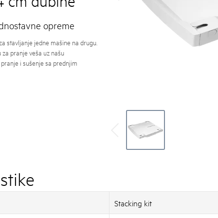
54 cm dubine
ednostavne opreme
a stavljanje jedne mašine na drugu.
 za pranje veša uz našu
pranje i sušenje sa prednjim
stike
Stacking kit