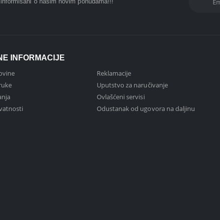
i informisani o nasim novim ponudama!!!
NE INFORMACIJE
ovine
Reklamacije
ruke
Uputstvo za naručivanje
anja
Ovlašćeni servisi
ivatnosti
Odustanak od ugovora na daljinu