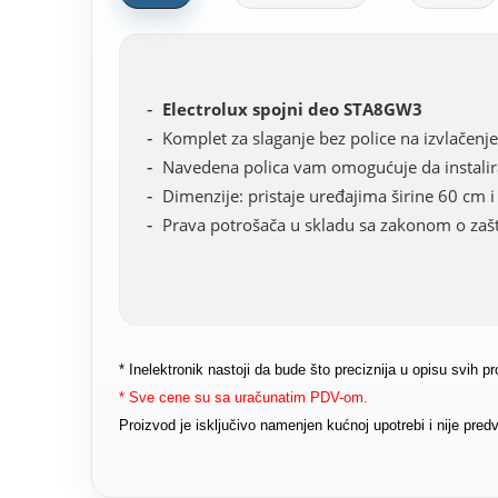
Electrolux spojni deo STA8GW3
Komplet za slaganje bez police na izvlačenje
Navedena polica vam omogućuje da instalira
Dimenzije: pristaje uređajima širine 60 cm 
Prava potrošača u skladu sa zakonom o zašti
* Inelektronik nastoji da bude što preciznija u opisu svih 
* Sve cene su sa uračunatim PDV-om.
Proizvod je isključivo namenjen kućnoj upotrebi i nije pr