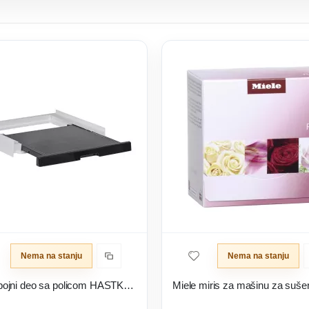
Nema na stanju
Nema na stanju
Haier spojni deo sa policom HASTKU10B