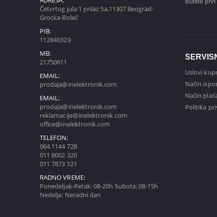
ADRESA:
Budite prv
Četvrtog jula 1 prilaz 5a,11307 Beograd-
Grocka-Boleč
PIB:
112840329
MB:
SERVIS
21750611
Uslovi kup
EMAIL:
Način ispo
prodaja@inelektronik.com
Način plać
EMAIL:
prodaja@inelektronik.com
Politika pr
reklamacije@inelektronik.com
office@inelektronik.com
TELEFON:
064 1144 728
011 8062 320
011 7873 521
RADNO VREME:
Ponedeljak-Petak: 08-20h Subota: 08-15h
Nedelja: Neradni dan