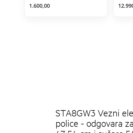
1.600,00
12.99
STA8GW3 Vezni ele
police - odgovara z