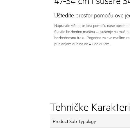
47-54 cm i sušare 
Uštedite prostor pomoću ove j
Napravite više prostora pomoću naše opreme z
Stavite bezbedno mašinu za sušenje na mašinu
bezbednosnu traku. Pogodno za sve mašine za 
punjenjem dubine od 47 do 60 cm.
Tehničke Karakteri
Product Sub Typology