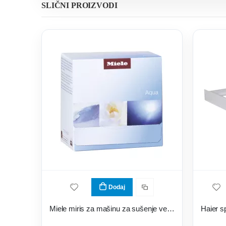
SLIČNI PROIZVODI
Dodaj
Miele miris za mašinu za sušenje veša FA A 151 L