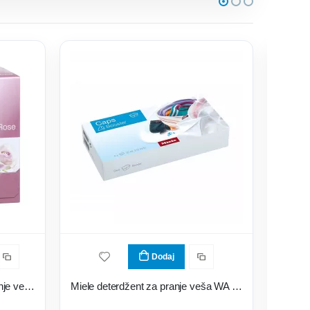
Dodaj
Miele miris za mašinu za sušenje veša FA R 151 L
Miele deterdžent za pranje veša WA CBO 1001L