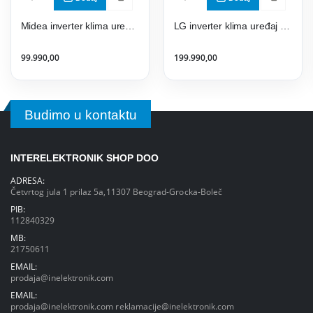
Midea inverter klima uređaj CB1-24HRFN8.WIFI Breezeless
LG inverter klima uređaj PZ24EYS.SSK
99.990,00
199.990,00
Budimo u kontaktu
INTERELEKTRONIK SHOP DOO
ADRESA:
Četvrtog jula 1 prilaz 5a,11307 Beograd-Grocka-Boleč
PIB:
112840329
MB:
21750611
EMAIL:
prodaja@inelektronik.com
EMAIL:
prodaja@inelektronik.com
reklamacije@inelektronik.com