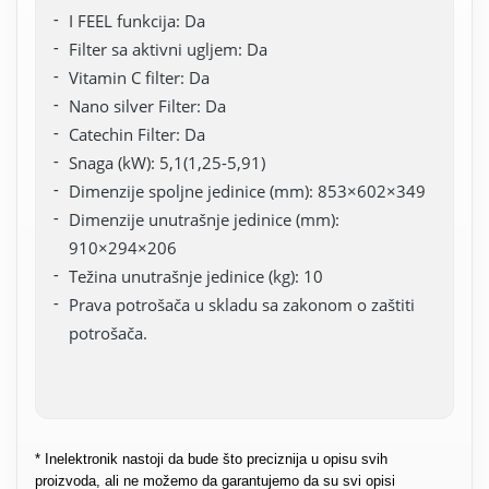
I FEEL funkcija: Da
Filter sa aktivni ugljem: Da
Vitamin C filter: Da
Nano silver Filter: Da
Catechin Filter: Da
Snaga (kW): 5,1(1,25-5,91)
Dimenzije spoljne jedinice (mm): 853×602×349
Dimenzije unutrašnje jedinice (mm):
910×294×206
Težina unutrašnje jedinice (kg): 10
Prava potrošača u skladu sa zakonom o zaštiti
potrošača.
* Inelektronik nastoji da bude što preciznija u opisu svih
proizvoda, ali ne možemo da garantujemo da su svi opisi