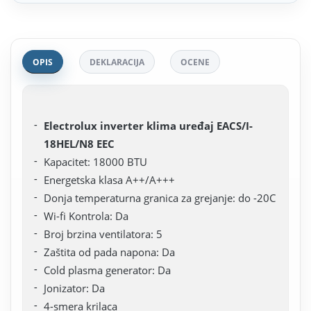
OPIS
DEKLARACIJA
OCENE
Electrolux inverter klima uređaj EACS/I-
18HEL/N8 EEC
Kapacitet: 18000 BTU
Energetska klasa A++/A+++
Donja temperaturna granica za grejanje: do -20С
Wi-fi Kontrola: Da
Broj brzina ventilatora: 5
Zaštita od pada napona: Da
Cold plasma generator: Da
Jonizator: Da
4-smera krilaca