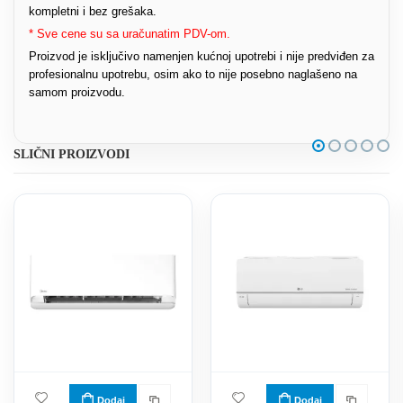
kompletni i bez grešaka.
* Sve cene su sa uračunatim PDV-om.
Proizvod je isključivo namenjen kućnoj upotrebi i nije predviđen za
profesionalnu upotrebu, osim ako to nije posebno naglašeno na
samom proizvodu.
SLIČNI PROIZVODI
Dodaj
Dodaj