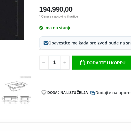
194.990,00
* Cena za gotovinu i kartice
Ima na stanju
Obavestite me kada proizvod bude na sn
DODAJTE U KORPU
Dodajte na upore
DODAJ NA LISTU ŽELJA