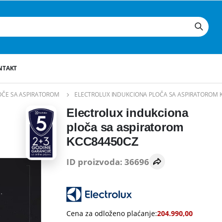
NTAKT
ČE SA ASPIRATOROM
ELECTROLUX INDUKCIONA PLOČA SA ASPIRATOROM 
Electrolux indukciona
ploča sa aspiratorom
KCC84450CZ
ID proizvoda: 36696
Cena za odloženo plaćanje:
204.990,00