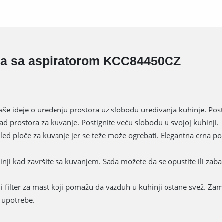
oča sa aspiratorom KCC84450CZ
aše ideje o uređenju prostora uz slobodu uređivanja kuhinje. Post
ad prostora za kuvanje. Postignite veću slobodu u svojoj kuhinji.
led ploče za kuvanje jer se teže može ogrebati. Elegantna crna p
nji kad završite sa kuvanjem. Sada možete da se opustite ili zab
em i filter za mast koji pomažu da vazduh u kuhinji ostane svež. Za
e upotrebe.