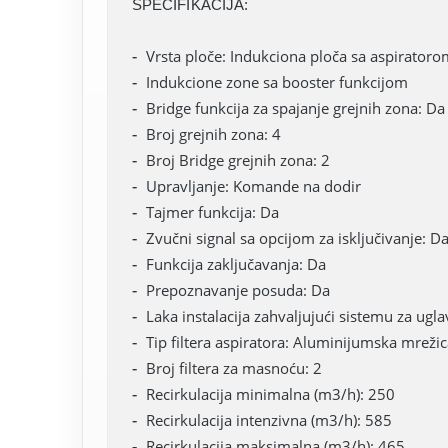
SPECIFIKACIJA:
Vrsta ploče: Indukciona ploča sa aspiratoro
Indukcione zone sa booster funkcijom
Bridge funkcija za spajanje grejnih zona: Da
Broj grejnih zona: 4
Broj Bridge grejnih zona: 2
Upravljanje: Komande na dodir
Tajmer funkcija: Da
Zvučni signal sa opcijom za isključivanje: D
Funkcija zaključavanja: Da
Prepoznavanje posuda: Da
Laka instalacija zahvaljujući sistemu za ugla
Tip filtera aspiratora: Aluminijumska mreži
Broj filtera za masnoću: 2
Recirkulacija minimalna (m3/h): 250
Recirkulacija intenzivna (m3/h): 585
Recirkulacija maksimalna (m3/h): 465