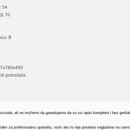
: 54
)): 70
oću: B
217x780x490
ti potrošača.
proizvoda, ali ne možemo da garantujemo da su svi opisi kompletni i bez greša
edviđen za profesionalnu upotrebu, osim ako to nije posebno naglašeno na sam