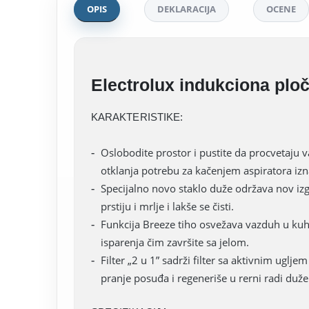
OPIS
DEKLARACIJA
OCENE
Electrolux indukciona pl
KARAKTERISTIKE:
Oslobodite prostor i pustite da procvetaju v
otklanja potrebu za kačenjem aspiratora izn
Specijalno novo staklo duže održava nov izg
prstiju i mrlje i lakše se čisti.
Funkcija Breeze tiho osvežava vazduh u kuhi
isparenja čim završite sa jelom.
Filter „2 u 1” sadrži filter sa aktivnim uglj
pranje posuđa i regeneriše u rerni radi duž