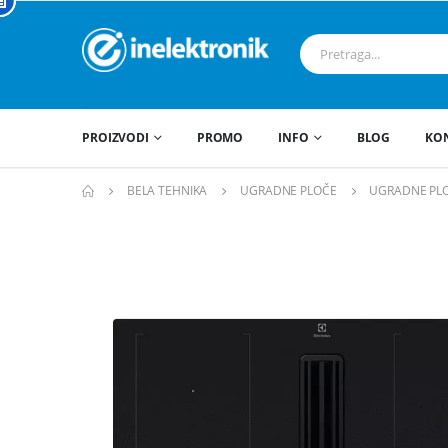
PROIZVODI
PROMO
INFO
BLOG
KO
BELA TEHNIKA
UGRADNE PLOČE
UGRADNE PLO