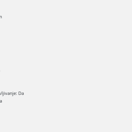
m
a
vljivanje: Da
ca