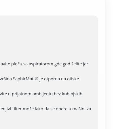
avite ploču sa aspiratorom gde god želite jer
ovršina SaphirMatt® je otporna na otiske
avite u prijatnom ambijentu bez kuhinjskih
menjivi filter može lako da se opere u mašini za