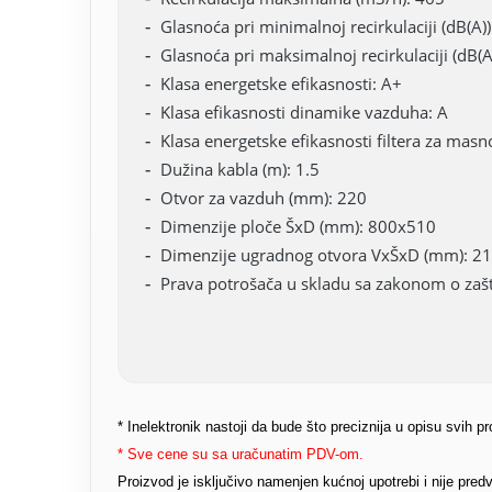
Glasnoća pri minimalnoj recirkulaciji (dB(A))
Glasnoća pri maksimalnoj recirkulaciji (dB(A
Klasa energetske efikasnosti: A+
Klasa efikasnosti dinamike vazduha: A
Klasa energetske efikasnosti filtera za masn
Dužina kabla (m): 1.5
Otvor za vazduh (mm): 220
Dimenzije ploče ŠxD (mm): 800x510
Dimenzije ugradnog otvora VxŠxD (mm): 
Prava potrošača u skladu sa zakonom o zašti
* Inelektronik nastoji da bude što preciznija u opisu svih 
* Sve cene su sa uračunatim PDV-om.
Proizvod je isključivo namenjen kućnoj upotrebi i nije pr