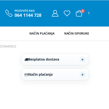
0
POZOVITE NAS
064 1144 728
NAČIN PLAĆANJA
NAČIN ISPORUKE
KCC84450CZ
Besplatna dostava
Način plaćanja