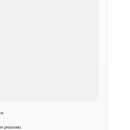
ka.
om proizvodu.