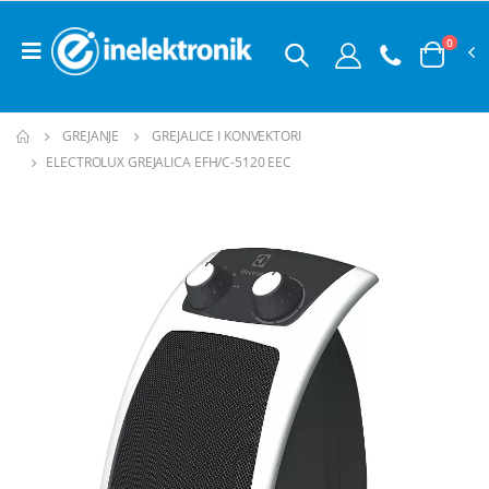
0
GREJANJE
GREJALICE I KONVEKTORI
ELECTROLUX GREJALICA EFH/C-5120 EEC