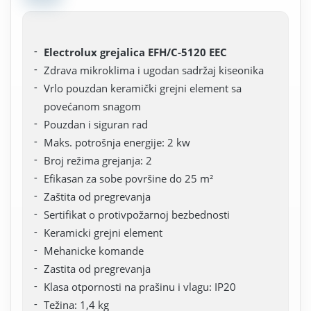
Electrolux grejalica EFH/C-5120 EEC
Zdrava mikroklima i ugodan sadržaj kiseonika
Vrlo pouzdan keramički grejni element sa
povećanom snagom
Pouzdan i siguran rad
Maks. potrošnja energije: 2 kw
Broj režima grejanja: 2
Efikasan za sobe površine do 25 m²
Zaštita od pregrevanja
Sertifikat o protivpožarnoj bezbednosti
Keramicki grejni element
Mehanicke komande
Zastita od pregrevanja
Klasa otpornosti na prašinu i vlagu: IP20
Težina: 1,4 kg