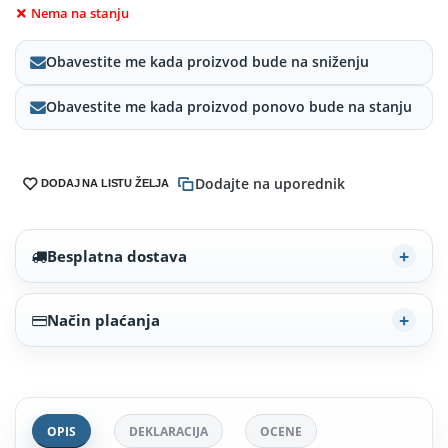
Nema na stanju
Obavestite me kada proizvod bude na sniženju
Obavestite me kada proizvod ponovo bude na stanju
Dodajte na uporednik
DODAJ NA LISTU ŽELJA
Besplatna dostava
Način plaćanja
OPIS
DEKLARACIJA
OCENE