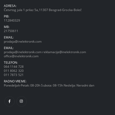
ADRESA:
Četvrtog jula 1 prilaz 5a,11307 Beograd-Grocka-Boleč
PIB:
112840329
MB:
21750611
EMAIL:
prodaja@inelektronik.com
EMAIL:
prodaja@inelektronik.com
reklamacije@inelektronik.com
office@inelektronik.com
TELEFON:
064 1144 728
011 8062 320
011 7873 521
RADNO VREME:
Ponedeljak-Petak: 08-20h Subota: 08-15h Nedelja: Neradni dan