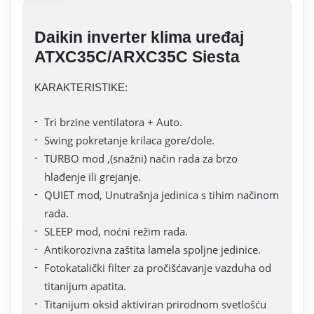
Daikin inverter klima uređaj
ATXC35C/ARXC35C Siesta
KARAKTERISTIKE:
Tri brzine ventilatora + Auto.
Swing pokretanje krilaca gore/dole.
TURBO mod ,(snažni) način rada za brzo
hlađenje ili grejanje.
QUIET mod, Unutrašnja jedinica s tihim načinom
rada.
SLEEP mod, noćni režim rada.
Antikorozivna zaštita lamela spoljne jedinice.
Fotokatalički filter za pročišćavanje vazduha od
titanijum apatita.
Titanijum oksid aktiviran prirodnom svetlošću