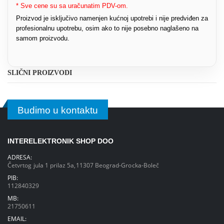
* Sve cene su sa uračunatim PDV-om.
Proizvod je isključivo namenjen kućnoj upotrebi i nije predviđen za
profesionalnu upotrebu, osim ako to nije posebno naglašeno na
samom proizvodu.
SLIČNI PROIZVODI
Budimo u kontaktu
INTERELEKTRONIK SHOP DOO
ADRESA:
Četvrtog jula 1 prilaz 5a,11307 Beograd-Grocka-Boleč
PIB:
112840329
MB:
21750611
EMAIL: