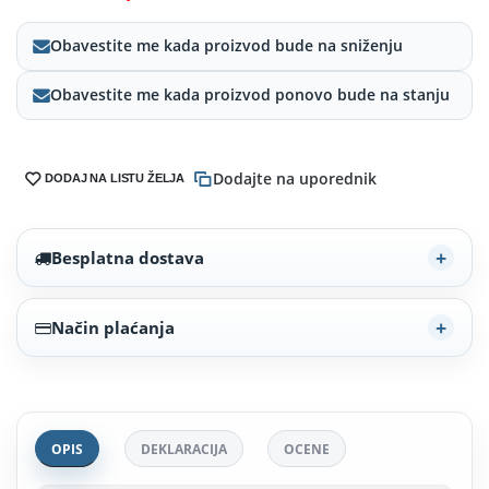
Obavestite me kada proizvod bude na sniženju
Obavestite me kada proizvod ponovo bude na stanju
Dodajte na uporednik
DODAJ NA LISTU ŽELJA
Besplatna dostava
Način plaćanja
OPIS
DEKLARACIJA
OCENE