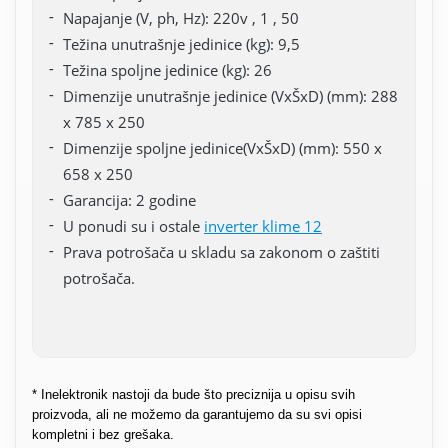
Napajanje (V, ph, Hz): 220v , 1 , 50
Težina unutrašnje jedinice (kg): 9,5
Težina spoljne jedinice (kg): 26
Dimenzije unutrašnje jedinice (VxŠxD) (mm): 288
x 785 x 250
Dimenzije spoljne jedinice(VxŠxD) (mm): 550 x
658 x 250
Garancija: 2 godine
U ponudi su i ostale
inverter klime 12
Prava potrošača u skladu sa zakonom o zaštiti
potrošača.
* Inelektronik nastoji da bude što preciznija u opisu svih
proizvoda, ali ne možemo da garantujemo da su svi opisi
kompletni i bez grešaka.