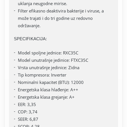
uklanja neugodne mirise.
Filter efikasno deaktivira bakterije i viruse, a
može trajati i do tri godine uz redovno
održavanje.
SPECIFIKACIJA:
Model spoljne jednice: RXC35C
Model unutrašnje jedinice: FTXC35C
Vrsta unutrašnje jedinice: Zidna
Tip kompresora: Inverter
Nominalni kapacitet (BTU): 12000
Energetska klasa hlađenje: A++
Energetska klasa grejanje: A+
EER: 3,35
COP: 3,74
SEER: 6,87
SCOP: 4,28