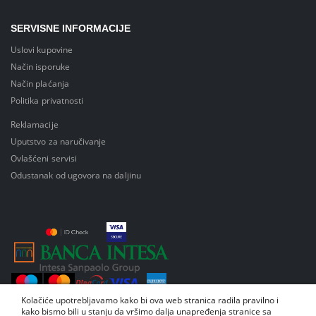
SERVISNE INFORMACIJE
Uslovi kupovine
Način isporuke
Način plaćanja
Politika privatnosti
Reklamacije
Uputstvo za naručivanje
Ovlašćeni servisi
Odustanak od ugovora na daljinu
Kolačiće upotrebljavamo kako bi ova web stranica radila pravilno i
kako bismo bili u stanju da vršimo dalja unapređenja stranice sa