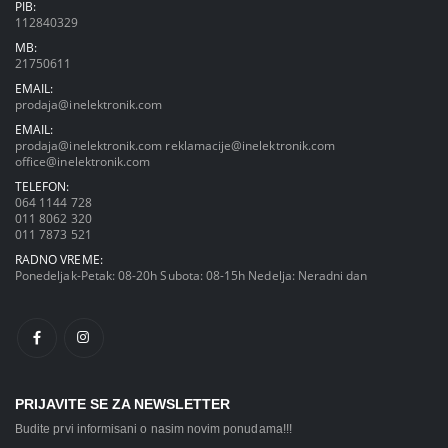
PIB:
112840329
MB:
21750611
EMAIL:
prodaja@inelektronik.com
EMAIL:
prodaja@inelektronik.com
reklamacije@inelektronik.com
office@inelektronik.com
TELEFON:
064 1144 728
011 8062 320
011 7873 521
RADNO VREME:
Ponedeljak-Petak: 08-20h Subota: 08-15h Nedelja: Neradni dan
PRIJAVITE SE ZA NEWSLETTER
Budite prvi informisani o nasim novim ponudama!!!