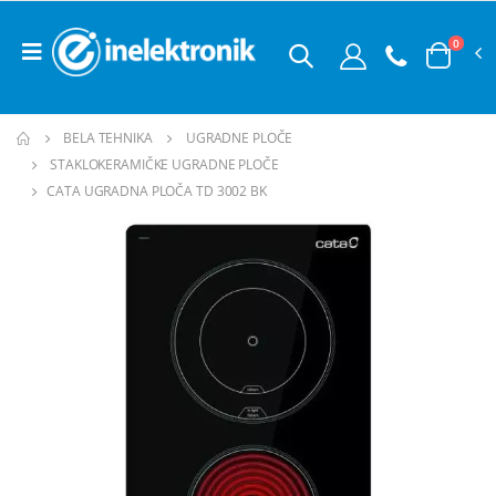
0
BELA TEHNIKA
UGRADNE PLOČE
STAKLOKERAMIČKE UGRADNE PLOČE
CATA UGRADNA PLOČA TD 3002 BK