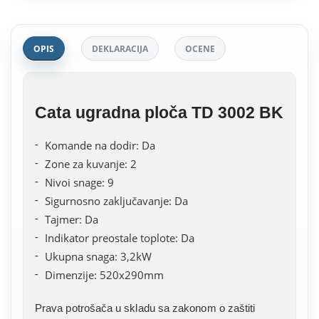
OPIS
DEKLARACIJA
OCENE
Cata ugradna ploča TD 3002 BK
Komande na dodir: Da
Zone za kuvanje: 2
Nivoi snage: 9
Sigurnosno zaključavanje: Da
Tajmer: Da
Indikator preostale toplote: Da
Ukupna snaga: 3,2kW
Dimenzije: 520x290mm
Prava potrošača u skladu sa zakonom o zaštiti