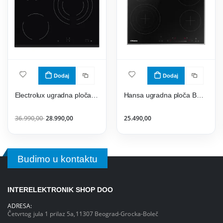
Dodaj
Dodaj
Electrolux ugradna ploča EHF6232FOK
Hansa ugradna ploča BHCI96808
36.990,00
28.990,00
25.490,00
Budimo u kontaktu
INTERELEKTRONIK SHOP DOO
ADRESA:
Četvrtog jula 1 prilaz 5a,11307 Beograd-Grocka-Boleč