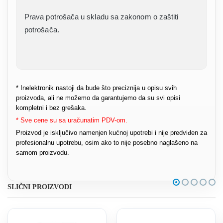
Prava potrošača u skladu sa zakonom o zaštiti
potrošača.
* Inelektronik nastoji da bude što preciznija u opisu svih
proizvoda, ali ne možemo da garantujemo da su svi opisi
kompletni i bez grešaka.
* Sve cene su sa uračunatim PDV-om.
Proizvod je isključivo namenjen kućnoj upotrebi i nije predviđen za
profesionalnu upotrebu, osim ako to nije posebno naglašeno na
samom proizvodu.
SLIČNI PROIZVODI