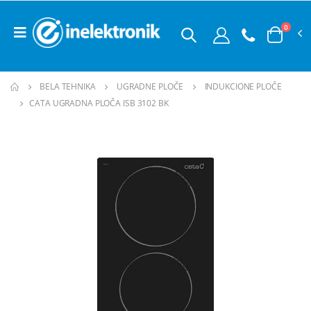
0
BELA TEHNIKA
UGRADNE PLOČE
INDUKCIONE PLOČE
CATA UGRADNA PLOČA ISB 3102 BK