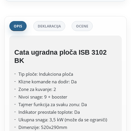
OPIS
DEKLARACIJA
OCENE
Cata ugradna ploča ISB 3102
BK
Tip ploče: Indukciona ploča
Klizne komande na dodir: Da
Zone za kuvanje: 2
Nivoi snage: 9 + booster
Tajmer funkcija za svaku zonu: Da
Indikator preostale toplote: Da
Ukupna snaga: 3,5 kW (može da se ograniči)
Dimenzije: 520x290mm