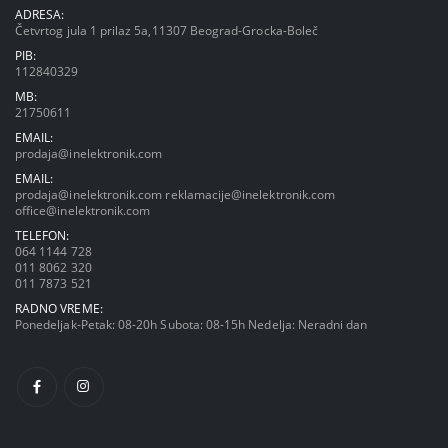
ADRESA:
Četvrtog jula 1 prilaz 5a,11307 Beograd-Grocka-Boleč
PIB:
112840329
MB:
21750611
EMAIL:
prodaja@inelektronik.com
EMAIL:
prodaja@inelektronik.com
reklamacije@inelektronik.com
office@inelektronik.com
TELEFON:
064 1144 728
011 8062 320
011 7873 521
RADNO VREME:
Ponedeljak-Petak: 08-20h Subota: 08-15h Nedelja: Neradni dan