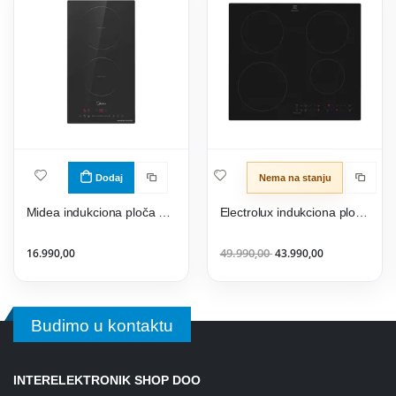
Dodaj
Nema na stanju
Midea indukciona ploča MIH350D157K0
Electrolux indukciona ploča EIT60433CT
16.990,00
49.990,00
43.990,00
Budimo u kontaktu
INTERELEKTRONIK SHOP DOO