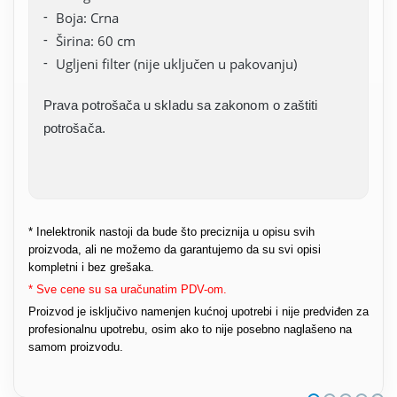
Boja: Crna
Širina: 60 cm
Ugljeni filter (nije uključen u pakovanju)
Prava potrošača u skladu sa zakonom o zaštiti
potrošača.
* Inelektronik nastoji da bude što preciznija u opisu svih
proizvoda, ali ne možemo da garantujemo da su svi opisi
kompletni i bez grešaka.
* Sve cene su sa uračunatim PDV-om.
Proizvod je isključivo namenjen kućnoj upotrebi i nije predviđen za
profesionalnu upotrebu, osim ako to nije posebno naglašeno na
samom proizvodu.