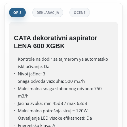
OPIS
DEKLARACIJA
OCENE
CATA dekorativni aspirator
LENA 600 XGBK
Kontrole na dodir sa tajmerom ya automatsko
isključivanje: Da
Nivoi jačine: 3
Snaga odvoda vazduha: 500 m3/h
Maksimalna snaga slobodnog odvoda: 750
m3/h
Jačina zvuka: min 45dB / max 63dB
Maksimalna potrošnja struje: 120W
Osvetljenje LED visoke efikasnosti: Da
Energetska klasa: A