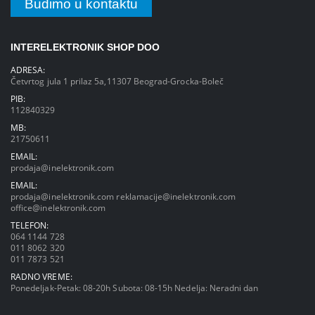
Budimo u kontaktu
INTERELEKTRONIK SHOP DOO
ADRESA:
Četvrtog jula 1 prilaz 5a,11307 Beograd-Grocka-Boleč
PIB:
112840329
MB:
21750611
EMAIL:
prodaja@inelektronik.com
EMAIL:
prodaja@inelektronik.com
reklamacije@inelektronik.com
office@inelektronik.com
TELEFON:
064 1144 728
011 8062 320
011 7873 521
RADNO VREME:
Ponedeljak-Petak: 08-20h Subota: 08-15h Nedelja: Neradni dan