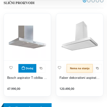
SLIČNI PROIZVODI
Dodaj
Nema na stanju
Bosch aspirator T-oblika DWB95CC30
Faber dekorativni aspirator T-LIGHT EV8+ WH MATT A90
47.990,00
120.490,00