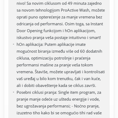
nivo! Sa novim ciklusom od 49 minuta zajedno
sa novom tehnologijom ProActive Wash, možete
oprati puno opterećenje za manje vremena bez
odricanja od performansi. Osim toga, sa Instant
Door Opening funkcijom i hOn aplikacijom,
iskustvo pranja veša postaje intuitivno i smart!
hOn aplikacija: Putem aplikacije imate
mogućnost biranja između više od 60 dodatnih
ciklusa, optimizaciju potrošnje i praćenja
performansi mašine za pranje veša tokom
vremena. Štaviše, možete upravljati i kontrolisati
vaš uređaj u bilo kom trenutku, čak i van kuće,
ali i dobiti obaveštenje kada se ciklus završi.
Posebni ciklusi pranja: Single item program, za
pranje manje odeće uz uštedu energije i vode,
bez ugrožavanja performansi; - Noćno pranje,
izuzetno tiho kako bi se omogućio tihi rad vaše