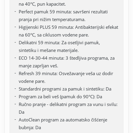
na 40°C, pun kapacitet.
Perfect pamuk 59 minuta: savršeni rezultati
pranja pri nižim temperaturama.
Higijenski PLUS 59 minuta: Antibakterijski efekat
na 60°C, sa ciklusom vodene pare.
Delikatni 59 minuta: Za osetljivi pamuk,
sintetiku i mešane materijale.
ECO 14-30-44 minuta: 3 štedljiva programa, za
manje zaprljan veš.
Refresh 39 minuta: Osvežavanje veša uz dodir
vodene pare.
Standardni programi za pamuk i sintetiku: Da
Program za beli veš (pamuk do 90°C): Da
Ručno pranje - delikatni program za vunu i svilu:
Da
AutoClean program za automatsko čišćenje
bubnja: Da