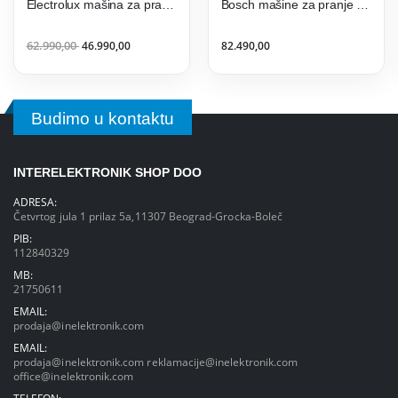
Electrolux mašina za pranje veša EW6F8482E
Bosch mašine za pranje veša WGG25401BY
62.990,00
46.990,00
82.490,00
Budimo u kontaktu
INTERELEKTRONIK SHOP DOO
ADRESA:
Četvrtog jula 1 prilaz 5a,11307 Beograd-Grocka-Boleč
PIB:
112840329
MB:
21750611
EMAIL:
prodaja@inelektronik.com
EMAIL:
prodaja@inelektronik.com
reklamacije@inelektronik.com
office@inelektronik.com
TELEFON: