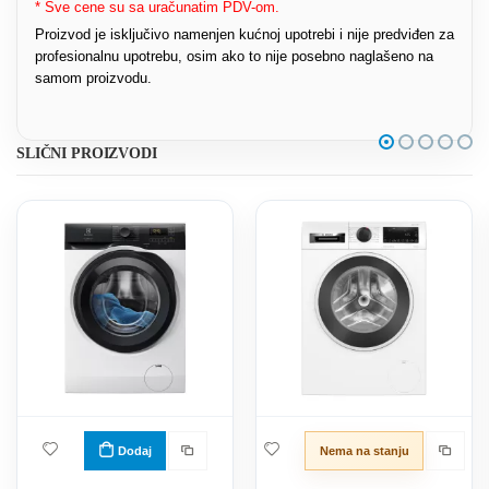
* Sve cene su sa uračunatim PDV-om.
Proizvod je isključivo namenjen kućnoj upotrebi i nije predviđen za
profesionalnu upotrebu, osim ako to nije posebno naglašeno na
samom proizvodu.
SLIČNI PROIZVODI
Dodaj
Nema na stanju