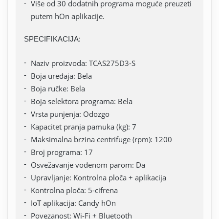
Više od 30 dodatnih programa moguće preuzeti
putem hOn aplikacije.
SPECIFIKACIJA:
Naziv proizvoda: TCAS275D3-S
Boja uređaja: Bela
Boja ručke: Bela
Boja selektora programa: Bela
Vrsta punjenja: Odozgo
Kapacitet pranja pamuka (kg): 7
Maksimalna brzina centrifuge (rpm): 1200
Broj programa: 17
Osvežavanje vodenom parom: Da
Upravljanje: Kontrolna ploča + aplikacija
Kontrolna ploča: 5-cifrena
IoT aplikacija: Candy hOn
Povezanost: Wi-Fi + Bluetooth