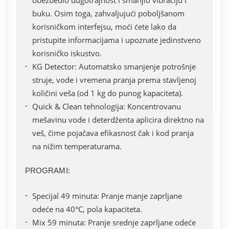
obezbedio dugotrajnost i smanjio vibraciju i
buku. Osim toga, zahvaljujući poboljšanom
korisničkom interfejsu, moći ćete lako da
pristupite informacijama i upoznate jedinstveno
korisničko iskustvo.
KG Detector: Automatsko smanjenje potrošnje
struje, vode i vremena pranja prema stavljenoj
količini veša (od 1 kg do punog kapaciteta).
Quick & Clean tehnologija: Koncentrovanu
mešavinu vode i deterdženta aplicira direktno na
veš, čime pojačava efikasnost čak i kod pranja
na nižim temperaturama.
PROGRAMI:
Specijal 49 minuta: Pranje manje zaprljane
odeće na 40°C, pola kapaciteta.
Mix 59 minuta: Pranje srednje zaprljane odeće