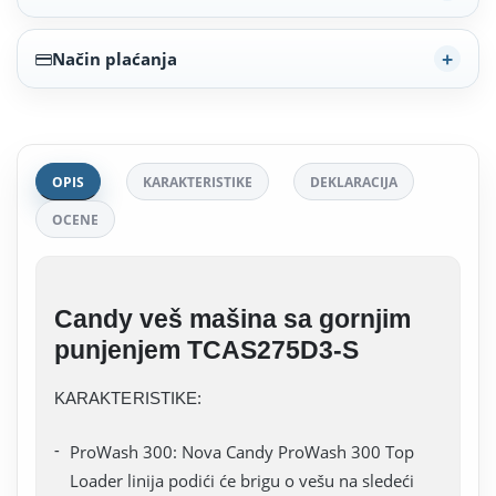
Način plaćanja
OPIS
KARAKTERISTIKE
DEKLARACIJA
OCENE
Candy veš mašina sa gornjim
punjenjem TCAS275D3-S
KARAKTERISTIKE:
ProWash 300: Nova Candy ProWash 300 Top
Loader linija podići će brigu o vešu na sledeći