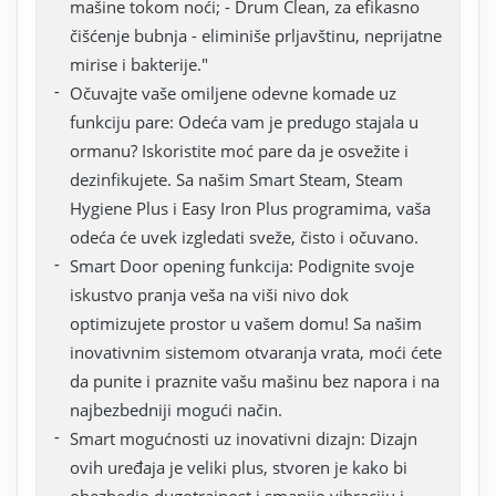
mašine tokom noći; - Drum Clean, za efikasno
čišćenje bubnja - eliminiše prljavštinu, neprijatne
mirise i bakterije."
Očuvajte vaše omiljene odevne komade uz
funkciju pare: Odeća vam je predugo stajala u
ormanu? Iskoristite moć pare da je osvežite i
dezinfikujete. Sa našim Smart Steam, Steam
Hygiene Plus i Easy Iron Plus programima, vaša
odeća će uvek izgledati sveže, čisto i očuvano.
Smart Door opening funkcija: Podignite svoje
iskustvo pranja veša na viši nivo dok
optimizujete prostor u vašem domu! Sa našim
inovativnim sistemom otvaranja vrata, moći ćete
da punite i praznite vašu mašinu bez napora i na
najbezbedniji mogući način.
Smart mogućnosti uz inovativni dizajn: Dizajn
ovih uređaja je veliki plus, stvoren je kako bi