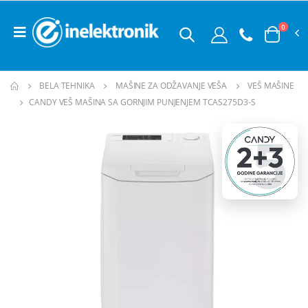
0
BELA TEHNIKA
MAŠINE ZA ODŽAVANJE VEŠA
VEŠ MAŠINE
CANDY VEŠ MAŠINA SA GORNJIM PUNJENJEM TCAS275D3-S