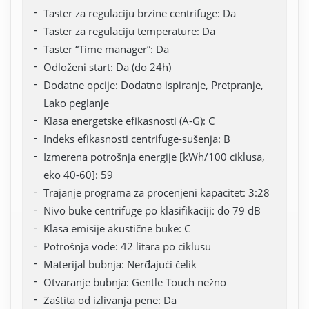
Taster za regulaciju brzine centrifuge: Da
Taster za regulaciju temperature: Da
Taster “Time manager”: Da
Odloženi start: Da (do 24h)
Dodatne opcije: Dodatno ispiranje, Pretpranje,
Lako peglanje
Klasa energetske efikasnosti (A-G): C
Indeks efikasnosti centrifuge-sušenja: B
Izmerena potrošnja energije [kWh/100 ciklusa,
eko 40-60]: 59
Trajanje programa za procenjeni kapacitet: 3:28
Nivo buke centrifuge po klasifikaciji: do 79 dB
Klasa emisije akustične buke: C
Potrošnja vode: 42 litara po ciklusu
Materijal bubnja: Nerđajući čelik
Otvaranje bubnja: Gentle Touch nežno
Zaštita od izlivanja pene: Da