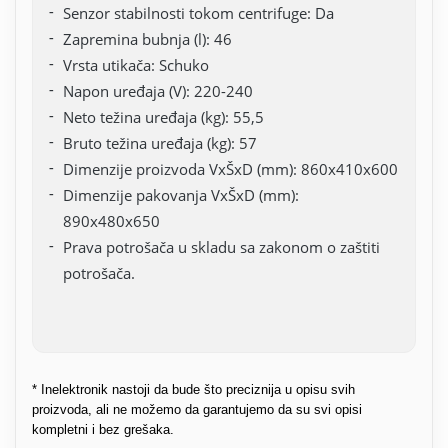
Senzor stabilnosti tokom centrifuge: Da
Zapremina bubnja (l): 46
Vrsta utikača: Schuko
Napon uređaja (V): 220-240
Neto težina uređaja (kg): 55,5
Bruto težina uređaja (kg): 57
Dimenzije proizvoda VxŠxD (mm): 860x410x600
Dimenzije pakovanja VxŠxD (mm):
890x480x650
Prava potrošača u skladu sa zakonom o zaštiti
potrošača.
* Inelektronik nastoji da bude što preciznija u opisu svih
proizvoda, ali ne možemo da garantujemo da su svi opisi
kompletni i bez grešaka.