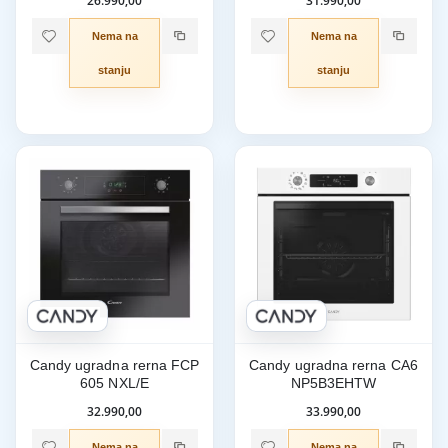
26.990,00
31.990,00
Nema na
Nema na
stanju
stanju
Candy ugradna rerna FCP
Candy ugradna rerna CA6
605 NXL/E
NP5B3EHTW
32.990,00
33.990,00
Nema na
Nema na