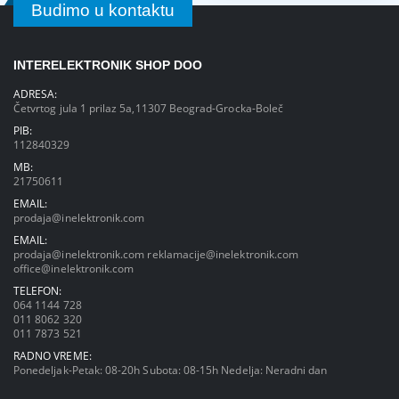
Budimo u kontaktu
INTERELEKTRONIK SHOP DOO
ADRESA:
Četvrtog jula 1 prilaz 5a,11307 Beograd-Grocka-Boleč
PIB:
112840329
MB:
21750611
EMAIL:
prodaja@inelektronik.com
EMAIL:
prodaja@inelektronik.com
reklamacije@inelektronik.com
office@inelektronik.com
TELEFON:
064 1144 728
011 8062 320
011 7873 521
RADNO VREME:
Ponedeljak-Petak: 08-20h Subota: 08-15h Nedelja: Neradni dan