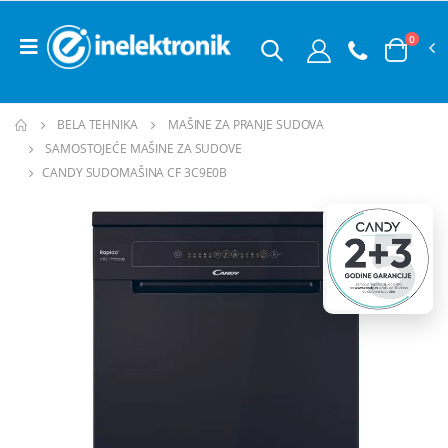
0
BELA TEHNIKA
MAŠINE ZA PRANJE SUDOVA
SAMOSTOJEĆE MAŠINE ZA SUDOVE
CANDY SUDOMAŠINA CF 3C9E0B