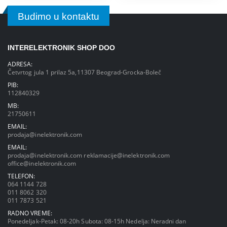
Budimo u kontaktu
INTERELEKTRONIK SHOP DOO
ADRESA:
Četvrtog jula 1 prilaz 5a,11307 Beograd-Grocka-Boleč
PIB:
112840329
MB:
21750611
EMAIL:
prodaja@inelektronik.com
EMAIL:
prodaja@inelektronik.com
reklamacije@inelektronik.com
office@inelektronik.com
TELEFON:
064 1144 728
011 8062 320
011 7873 521
RADNO VREME:
Ponedeljak-Petak: 08-20h Subota: 08-15h Nedelja: Neradni dan