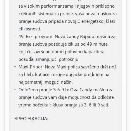
sa visokim performansama i njegovih prikladno
kreiranih sistema za pranje, vaša nova mašina za
pranje sudova pripada novoj C energetskoj klasi
efikasnosti.
49' Brzi program: Nova Candy Rapido mašina za
pranje sudova poseduje ciklus od 49 minuta,
koji će savršeno oprati polovinu kapaciteta
posuđa, smanjujući potrošnju.
Maxi-Pribor: Nova Maxi-polica savršeno drži nož
za hleb, kutlače i druge dugačke predmete na
najpametniji mogući način.
Odloženo pranje 3-6-9 h: Ova Candy mašina za
pranje sudova vam daje mogućnost da odložite
vreme početka ciklusa pranja za 3, 6 ili 9 sati.
SPECIFIKACIJA: