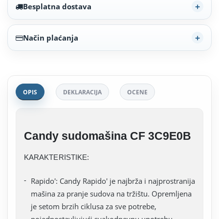
Besplatna dostava
Način plaćanja
OPIS
DEKLARACIJA
OCENE
Candy sudomašina CF 3C9E0B
KARAKTERISTIKE:
Rapido': Candy Rapido' je najbrža i najprostranija
mašina za pranje sudova na tržištu. Opremljena
je setom brzih ciklusa za sve potrebe,