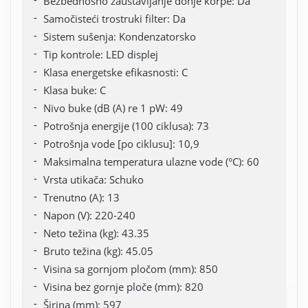
Bezbednosno zaustavljanje donje korpe: Da
Samočisteći trostruki filter: Da
Sistem sušenja: Kondenzatorsko
Tip kontrole: LED displej
Klasa energetske efikasnosti: C
Klasa buke: C
Nivo buke (dB (A) re 1 pW: 49
Potrošnja energije (100 ciklusa): 73
Potrošnja vode [po ciklusu]: 10,9
Maksimalna temperatura ulazne vode (°C): 60
Vrsta utikača: Schuko
Trenutno (A): 13
Napon (V): 220-240
Neto težina (kg): 43.35
Bruto težina (kg): 45.05
Visina sa gornjom pločom (mm): 850
Visina bez gornje ploče (mm): 820
Širina (mm): 597