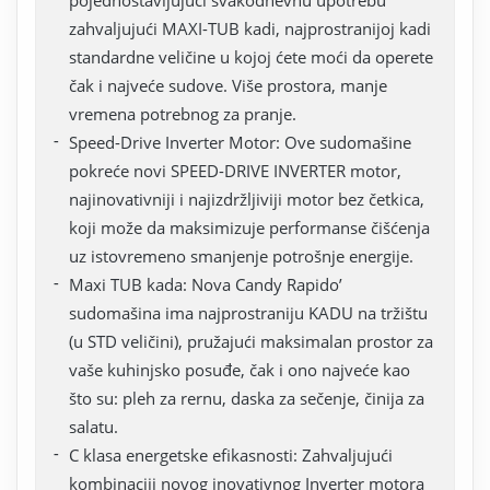
pojednostavljujući svakodnevnu upotrebu
zahvaljujući MAXI-TUB kadi, najprostranijoj kadi
standardne veličine u kojoj ćete moći da operete
čak i najveće sudove. Više prostora, manje
vremena potrebnog za pranje.
Speed-Drive Inverter Motor: Ove sudomašine
pokreće novi SPEED-DRIVE INVERTER motor,
najinovativniji i najizdržljiviji motor bez četkica,
koji može da maksimizuje performanse čišćenja
uz istovremeno smanjenje potrošnje energije.
Maxi TUB kada: Nova Candy Rapido’
sudomašina ima najprostraniju KADU na tržištu
(u STD veličini), pružajući maksimalan prostor za
vaše kuhinjsko posuđe, čak i ono najveće kao
što su: pleh za rernu, daska za sečenje, činija za
salatu.
C klasa energetske efikasnosti: Zahvaljujući
kombinaciji novog inovativnog Inverter motora