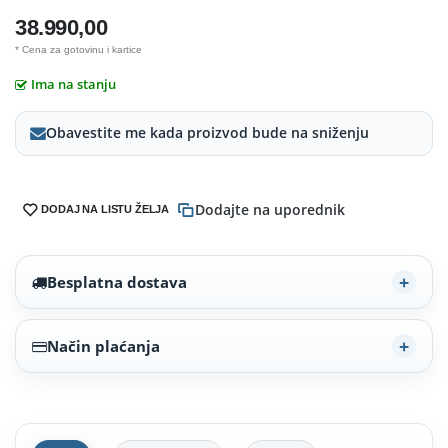
38.990,00
* Cena za gotovinu i kartice
Ima na stanju
Obavestite me kada proizvod bude na sniženju
Dodajte na uporednik
DODAJ NA LISTU ŽELJA
Besplatna dostava
Način plaćanja