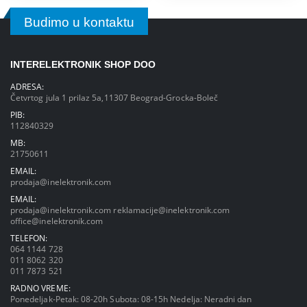
Budimo u kontaktu
INTERELEKTRONIK SHOP DOO
ADRESA:
Četvrtog jula 1 prilaz 5a,11307 Beograd-Grocka-Boleč
PIB:
112840329
MB:
21750611
EMAIL:
prodaja@inelektronik.com
EMAIL:
prodaja@inelektronik.com
reklamacije@inelektronik.com
office@inelektronik.com
TELEFON:
064 1144 728
011 8062 320
011 7873 521
RADNO VREME:
Ponedeljak-Petak: 08-20h Subota: 08-15h Nedelja: Neradni dan