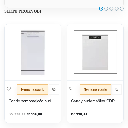
SLIČNI PROIZVODI
Nema na stanju
Nema na stanju
Candy samostojeća sudomašina CDPH 2L1049W-01
Candy sudomašina CDPMN 4S622PW/E
36.990,00
36.990,00
62.990,00