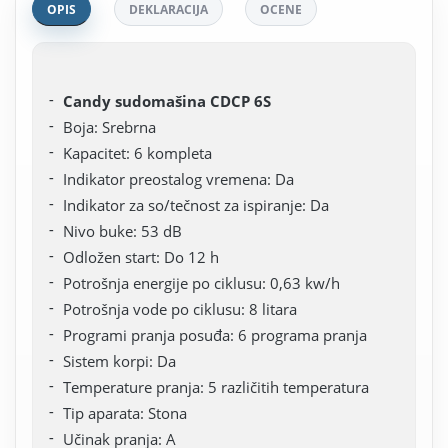
OPIS
DEKLARACIJA
OCENE
Candy sudomašina CDCP 6S
Boja: Srebrna
Kapacitet: 6 kompleta
Indikator preostalog vremena: Da
Indikator za so/tečnost za ispiranje: Da
Nivo buke: 53 dB
Odložen start: Do 12 h
Potrošnja energije po ciklusu: 0,63 kw/h
Potrošnja vode po ciklusu: 8 litara
Programi pranja posuđa: 6 programa pranja
Sistem korpi: Da
Temperature pranja: 5 različitih temperatura
Tip aparata: Stona
Učinak pranja: A