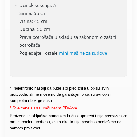
Učinak sušenja: A
Širina: 55 cm
Visina: 45 cm
Dubina: 50 cm
Prava potrošača u skladu sa zakonom o zaštiti
potrošača
Pogledajte i ostale
mini mašine za sudove
* Inelektronik nastoji da bude što preciznija u opisu svih
proizvoda, ali ne možemo da garantujemo da su svi opisi
kompletni i bez grešaka.
* Sve cene su sa uračunatim PDV-om.
Proizvod je isključivo namenjen kućnoj upotrebi i nije predviđen za
profesionalnu upotrebu, osim ako to nije posebno naglašeno na
samom proizvodu.