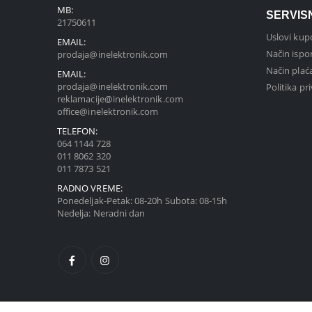
MB:
SERVIS
21750611
Uslovi kup
EMAIL:
Način ispo
prodaja@inelektronik.com
Način plać
EMAIL:
prodaja@inelektronik.com
Politika pr
reklamacije@inelektronik.com
office@inelektronik.com
TELEFON:
064 1144 728
011 8062 320
011 7873 521
RADNO VREME:
Ponedeljak-Petak: 08-20h Subota: 08-15h
Nedelja: Neradni dan