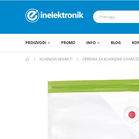
PROIZVODI
PROMO
INFO
BLOG
KO
KUHINJSKI APARATI
OPREMA ZA KUHINJSKE APARAT