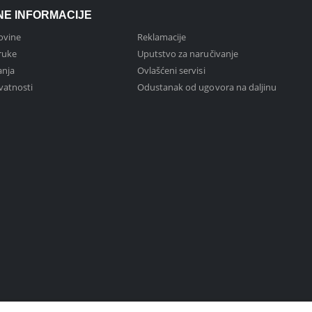
NE INFORMACIJE
ovine
Reklamacije
ruke
Uputstvo za naručivanje
anja
Ovlašćeni servisi
ivatnosti
Odustanak od ugovora na daljinu