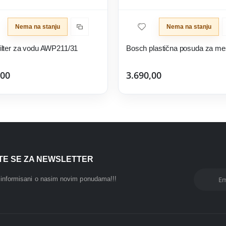
Nema na stanju
Nema na stanju
 filter za vodu AWP211/31
,00
3.690,00
ITE SE ZA NEWSLETTER
i informisani o nasim novim ponudama!!!