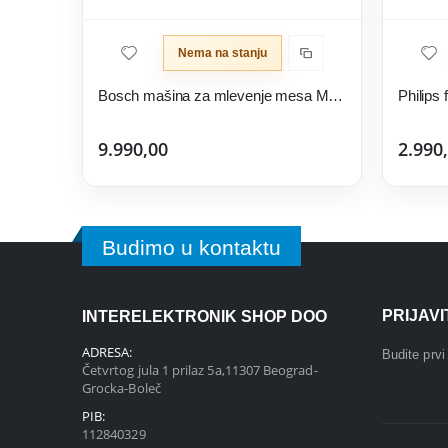
Nema na stanju
Bosch mašina za mlevenje mesa MUZS2FWW
Philips
9.990,00
2.990
Budimo u kontaktu
PRIJAV
INTERELEKTRONIK SHOP DOO
ADRESA:
Budite prv
Četvrtog jula 1 prilaz 5a,11307 Beograd-
Grocka-Boleč
PIB:
112840329