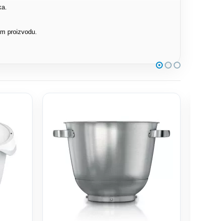
ka.
om proizvodu.