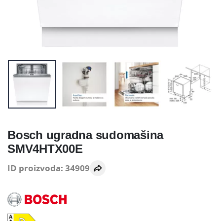
Bosch ugradna sudomašina
SMV4HTX00E
ID proizvoda: 34909