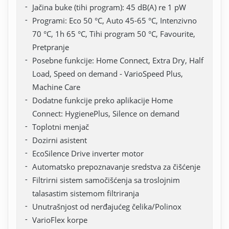
Jačina buke (tihi program): 45 dB(A) re 1 pW
Programi: Eco 50 °C, Auto 45-65 °C, Intenzivno
70 °C, 1h 65 °C, Tihi program 50 °C, Favourite,
Pretpranje
Posebne funkcije: Home Connect, Extra Dry, Half
Load, Speed on demand - VarioSpeed Plus,
Machine Care
Dodatne funkcije preko aplikacije Home
Connect: HygienePlus, Silence on demand
Toplotni menjač
Dozirni asistent
EcoSilence Drive inverter motor
Automatsko prepoznavanje sredstva za čišćenje
Filtrirni sistem samočišćenja sa troslojnim
talasastim sistemom filtriranja
Unutrašnjost od nerđajućeg čelika/Polinox
VarioFlex korpe