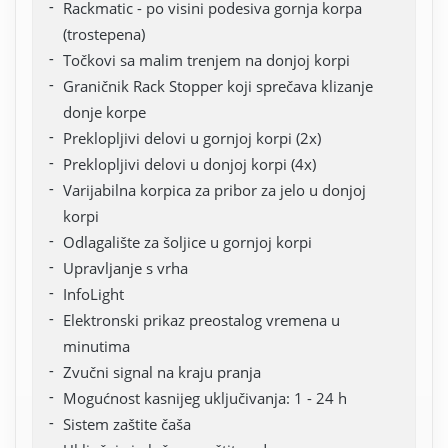
Rackmatic - po visini podesiva gornja korpa
(trostepena)
Točkovi sa malim trenjem na donjoj korpi
Graničnik Rack Stopper koji sprečava klizanje
donje korpe
Preklopljivi delovi u gornjoj korpi (2x)
Preklopljivi delovi u donjoj korpi (4x)
Varijabilna korpica za pribor za jelo u donjoj
korpi
Odlagalište za šoljice u gornjoj korpi
Upravljanje s vrha
InfoLight
Elektronski prikaz preostalog vremena u
minutima
Zvučni signal na kraju pranja
Mogućnost kasnijeg uključivanja: 1 - 24 h
Sistem zaštite čaša