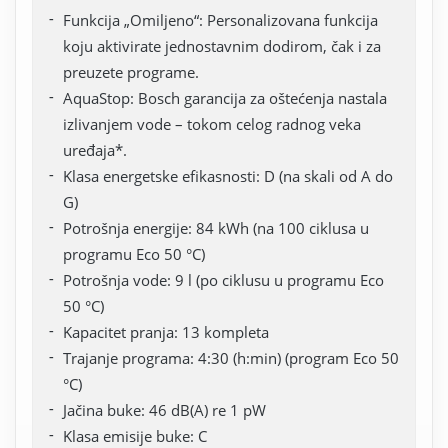
Funkcija „Omiljeno“: Personalizovana funkcija
koju aktivirate jednostavnim dodirom, čak i za
preuzete programe.
AquaStop: Bosch garancija za oštećenja nastala
izlivanjem vode – tokom celog radnog veka
uređaja*.
Klasa energetske efikasnosti: D (na skali od A do
G)
Potrošnja energije: 84 kWh (na 100 ciklusa u
programu Eco 50 °C)
Potrošnja vode: 9 l (po ciklusu u programu Eco
50 °C)
Kapacitet pranja: 13 kompleta
Trajanje programa: 4:30 (h:min) (program Eco 50
°C)
Jačina buke: 46 dB(A) re 1 pW
Klasa emisije buke: C