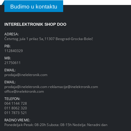
Budimo u kontaktu
INTERELEKTRONIK SHOP DOO
ADRESA:
Četvrtog jula 1 prilaz 5a,11307 Beograd-Grocka-Boleč
PIB:
112840329
MB:
21750611
EMAIL:
prodaja@inelektronik.com
EMAIL:
prodaja@inelektronik.com
reklamacije@inelektronik.com
office@inelektronik.com
TELEFON:
064 1144 728
011 8062 320
011 7873 521
RADNO VREME:
Ponedeljak-Petak: 08-20h Subota: 08-15h Nedelja: Neradni dan