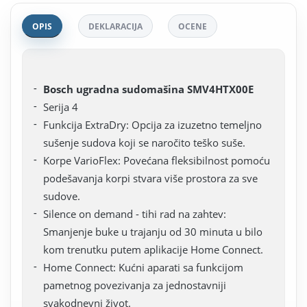
OPIS
DEKLARACIJA
OCENE
Bosch ugradna sudomašina SMV4HTX00E
Serija 4
Funkcija ExtraDry: Opcija za izuzetno temeljno
sušenje sudova koji se naročito teško suše.
Korpe VarioFlex: Povećana fleksibilnost pomoću
podešavanja korpi stvara više prostora za sve
sudove.
Silence on demand - tihi rad na zahtev:
Smanjenje buke u trajanju od 30 minuta u bilo
kom trenutku putem aplikacije Home Connect.
Home Connect: Kućni aparati sa funkcijom
pametnog povezivanja za jednostavniji
svakodnevni život.