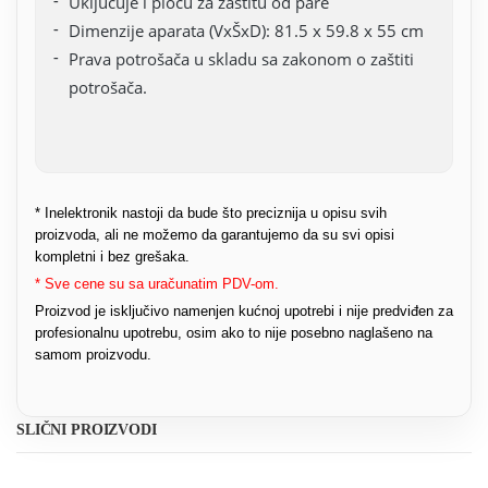
Uključuje i ploču za zaštitu od pare
Dimenzije aparata (VxŠxD): 81.5 x 59.8 x 55 cm
Prava potrošača u skladu sa zakonom o zaštiti
potrošača.
* Inelektronik nastoji da bude što preciznija u opisu svih
proizvoda, ali ne možemo da garantujemo da su svi opisi
kompletni i bez grešaka.
* Sve cene su sa uračunatim PDV-om.
Proizvod je isključivo namenjen kućnoj upotrebi i nije predviđen za
profesionalnu upotrebu, osim ako to nije posebno naglašeno na
samom proizvodu.
SLIČNI PROIZVODI