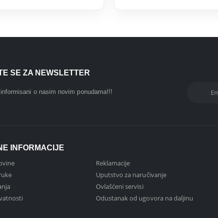
ITE SE ZA NEWSLETTER
i informisani o nasim novim ponudama!!!
NE INFORMACIJE
ovine
Reklamacije
ruke
Uputstvo za naručivanje
anja
Ovlašćeni servisi
ivatnosti
Odustanak od ugovora na daljinu