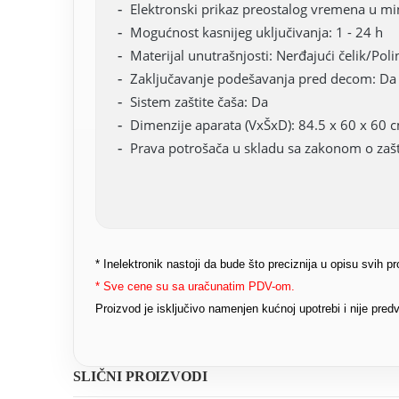
Elektronski prikaz preostalog vremena u m
Mogućnost kasnijeg uključivanja: 1 - 24 h
Materijal unutrašnjosti: Nerđajući čelik/Pol
Zaključavanje podešavanja pred decom: Da
Sistem zaštite čaša: Da
Dimenzije aparata (VxŠxD): 84.5 x 60 x 60 
Prava potrošača u skladu sa zakonom o zašti
* Inelektronik nastoji da bude što preciznija u opisu svih 
* Sve cene su sa uračunatim PDV-om.
Proizvod je isključivo namenjen kućnoj upotrebi i nije pr
SLIČNI PROIZVODI