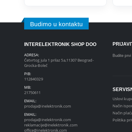
Budimo u kontaktu
PRIJAV
INTERELEKTRONIK SHOP DOO
ADRESA:
Budite prv
Četvrtog jula 1 prilaz 5a,11307 Beograd-
Grocka-Boleč
PIB:
112840329
MB:
SERVIS
21750611
Uslovi kup
EMAIL:
Način ispo
prodaja@inelektronik.com
Način plać
EMAIL:
prodaja@inelektronik.com
Politika pr
reklamacije@inelektronik.com
office@inelektronik.com