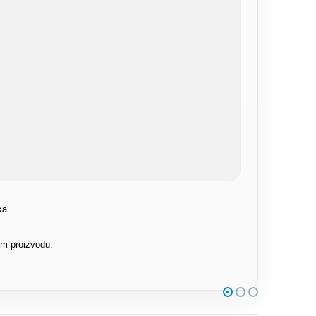
ka.
om proizvodu.