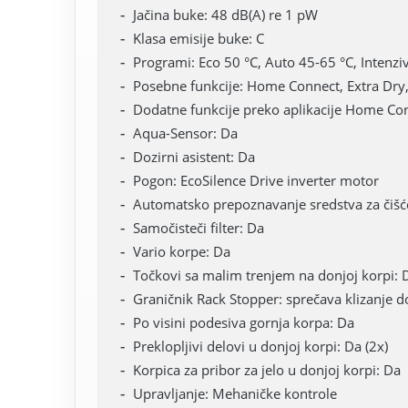
Jačina buke: 48 dB(A) re 1 pW
Klasa emisije buke: C
Programi: Eco 50 °C, Auto 45-65 °C, Intenzi
Posebne funkcije: Home Connect, Extra Dry
Dodatne funkcije preko aplikacije Home Co
Aqua-Sensor: Da
Dozirni asistent: Da
Pogon: EcoSilence Drive inverter motor
Automatsko prepoznavanje sredstva za čišć
Samočisteči filter: Da
Vario korpe: Da
Točkovi sa malim trenjem na donjoj korpi: 
Graničnik Rack Stopper: sprečava klizanje d
Po visini podesiva gornja korpa: Da
Preklopljivi delovi u donjoj korpi: Da (2x)
Korpica za pribor za jelo u donjoj korpi: Da
Upravljanje: Mehaničke kontrole