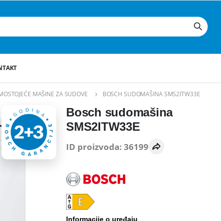
NTAKT
MOSTOJEĆE MAŠINE ZA SUDOVE
BOSCH SUDOMAŠINA SMS2ITW33E
Bosch sudomašina
SMS2ITW33E
ID proizvoda: 36199
Informacije o uređaju