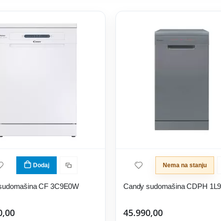
Dodaj
Nema na stanju
sudomašina CF 3C9E0W
Candy sudomašina CDPH 1L
0,00
45.990,00