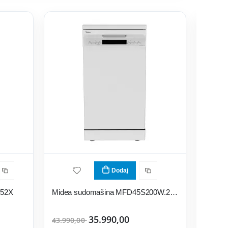
Dodaj
952X
Midea sudomašina MFD45S200W.2-ES
35.990,00
103.9
43.990,00