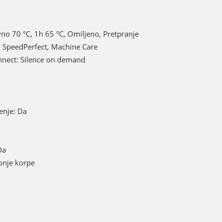
vno 70 °C, 1h 65 °C, Omiljeno, Pretpranje
, SpeedPerfect, Machine Care
nnect: Silence on demand
enje: Da
Da
onje korpe