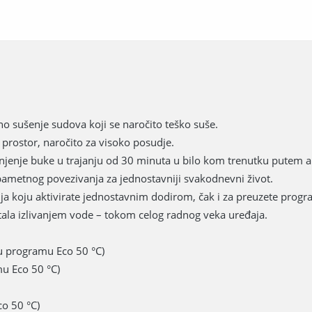
no sušenje sudova koji se naročito teško suše.
prostor, naročito za visoko posudje.
anjenje buke u trajanju od 30 minuta u bilo kom trenutku putem 
ametnog povezivanja za jednostavniji svakodnevni život.
ja koju aktivirate jednostavnim dodirom, čak i za preuzete progr
tala izlivanjem vode – tokom celog radnog veka uređaja.
 u programu Eco 50 °C)
mu Eco 50 °C)
co 50 °C)