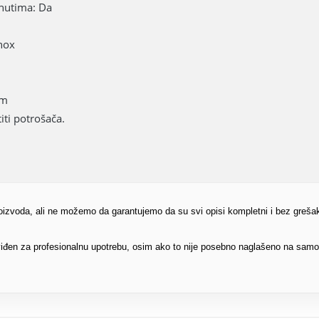
inutima: Da
inox
cm
ti potrošača.
proizvoda, ali ne možemo da garantujemo da su svi opisi kompletni i bez greša
edviđen za profesionalnu upotrebu, osim ako to nije posebno naglašeno na sam