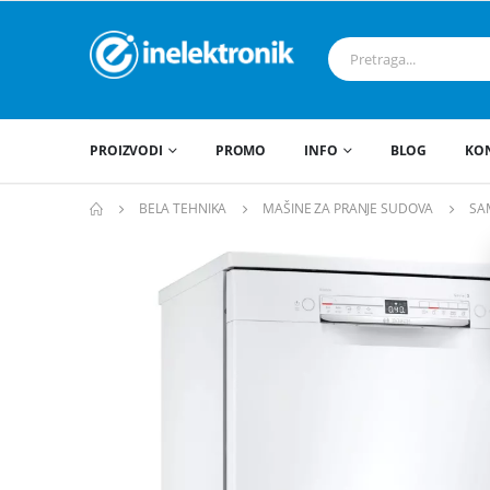
PROIZVODI
PROMO
INFO
BLOG
KO
BELA TEHNIKA
MAŠINE ZA PRANJE SUDOVA
SA