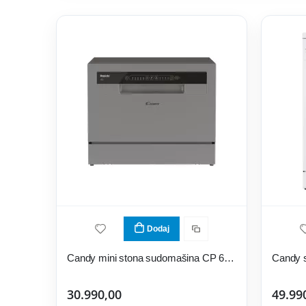
Dodaj
Candy mini stona sudomašina CP 6E51LS
Candy 
30.990,00
49.99