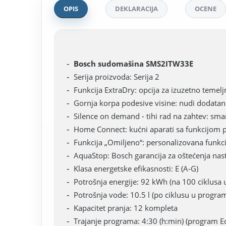
OPIS
DEKLARACIJA
OCENE
Bosch sudomašina SMS2ITW33E
Serija proizvoda: Serija 2
Funkcija ExtraDry: opcija za izuzetno temelj
Gornja korpa podesive visine: nudi dodatan 
Silence on demand - tihi rad na zahtev: sm
Home Connect: kućni aparati sa funkcijom p
Funkcija „Omiljeno“: personalizovana funkci
AquaStop: Bosch garancija za oštećenja nas
Klasa energetske efikasnosti: E (A-G)
Potrošnja energije: 92 kWh (na 100 ciklusa
Potrošnja vode: 10.5 l (po ciklusu u progra
Kapacitet pranja: 12 kompleta
Trajanje programa: 4:30 (h:min) (program E