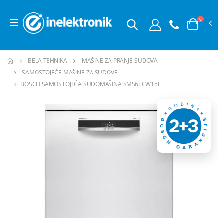
0
BELA TEHNIKA
MAŠINE ZA PRANJE SUDOVA
SAMOSTOJEĆE MAŠINE ZA SUDOVE
BOSCH SAMOSTOJEĆA SUDOMAŠINA SMS6ECW15E