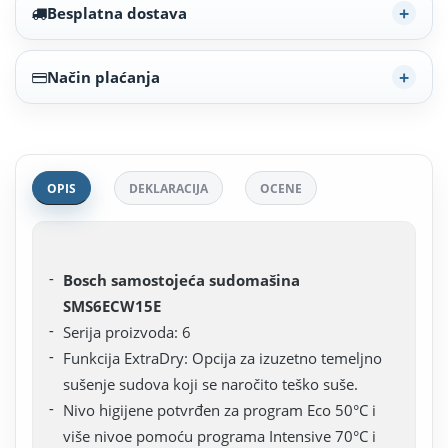
Besplatna dostava
Način plaćanja
OPIS
DEKLARACIJA
OCENE
Bosch samostojeća sudomašina
SMS6ECW15E
Serija proizvoda: 6
Funkcija ExtraDry: Opcija za izuzetno temeljno
sušenje sudova koji se naročito teško suše.
Nivo higijene potvrđen za program Eco 50°C i
više nivoe pomoću programa Intensive 70°C i