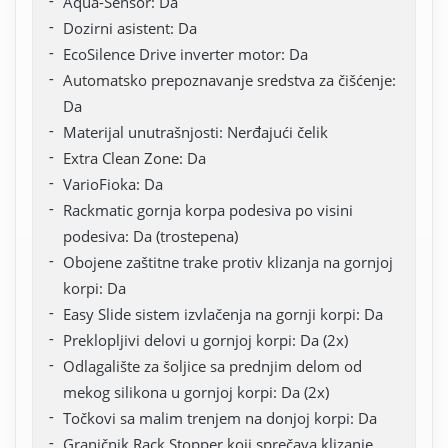
Aqua-Sensor: Da
Dozirni asistent: Da
EcoSilence Drive inverter motor: Da
Automatsko prepoznavanje sredstva za čišćenje:
Da
Materijal unutrašnjosti: Nerđajući čelik
Extra Clean Zone: Da
VarioFioka: Da
Rackmatic gornja korpa podesiva po visini
podesiva: Da (trostepena)
Obojene zaštitne trake protiv klizanja na gornjoj
korpi: Da
Easy Slide sistem izvlačenja na gornji korpi: Da
Preklopljivi delovi u gornjoj korpi: Da (2x)
Odlagalište za šoljice sa prednjim delom od
mekog silikona u gornjoj korpi: Da (2x)
Točkovi sa malim trenjem na donjoj korpi: Da
Graničnik Rack Stopper koji sprečava klizanje