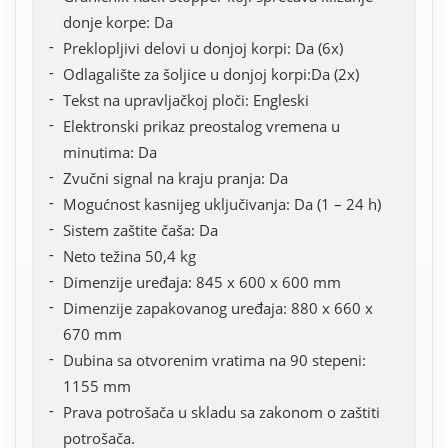
donje korpe: Da
Preklopljivi delovi u donjoj korpi: Da (6x)
Odlagalište za šoljice u donjoj korpi:Da (2x)
Tekst na upravljačkoj ploči: Engleski
Elektronski prikaz preostalog vremena u
minutima: Da
Zvučni signal na kraju pranja: Da
Mogućnost kasnijeg uključivanja: Da (1 – 24 h)
Sistem zaštite čaša: Da
Neto težina 50,4 kg
Dimenzije uređaja: 845 x 600 x 600 mm
Dimenzije zapakovanog uređaja: 880 x 660 x
670 mm
Dubina sa otvorenim vratima na 90 stepeni:
1155 mm
Prava potrošača u skladu sa zakonom o zaštiti
potrošača.