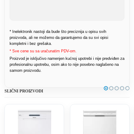
* Inelektronik nastoji da bude što preciznija u opisu svih
proizvoda, ali ne možemo da garantujemo da su svi opisi
kompletni i bez grešaka.
* Sve cene su sa uračunatim PDV-om.
Proizvod je isključivo namenjen kućnoj upotrebi i nije predviđen za
profesionalnu upotrebu, osim ako to nije posebno naglašeno na
samom proizvodu.
SLIČNI PROIZVODI