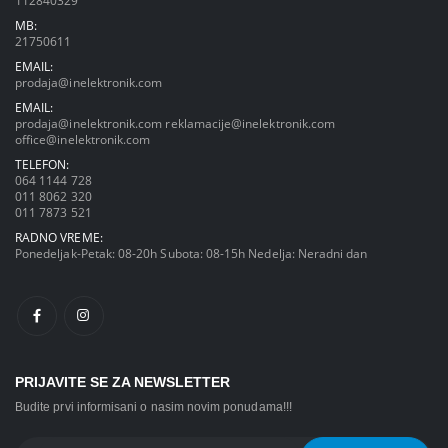
112840329
MB:
21750611
EMAIL:
prodaja@inelektronik.com
EMAIL:
prodaja@inelektronik.com
reklamacije@inelektronik.com
office@inelektronik.com
TELEFON:
064 1144 728
011 8062 320
011 7873 521
RADNO VREME:
Ponedeljak-Petak: 08-20h Subota: 08-15h Nedelja: Neradni dan
PRIJAVITE SE ZA NEWSLETTER
Budite prvi informisani o nasim novim ponudama!!!