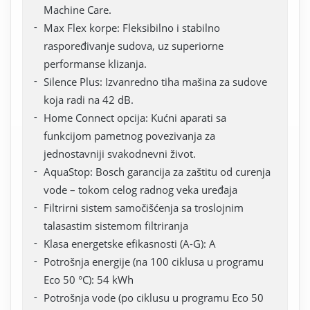
Machine Care.
Max Flex korpe: Fleksibilno i stabilno
raspoređivanje sudova, uz superiorne
performanse klizanja.
Silence Plus: Izvanredno tiha mašina za sudove
koja radi na 42 dB.
Home Connect opcija: Kućni aparati sa
funkcijom pametnog povezivanja za
jednostavniji svakodnevni život.
AquaStop: Bosch garancija za zaštitu od curenja
vode – tokom celog radnog veka uređaja
Filtrirni sistem samočišćenja sa troslojnim
talasastim sistemom filtriranja
Klasa energetske efikasnosti (A-G): A
Potrošnja energije (na 100 ciklusa u programu
Eco 50 °C): 54 kWh
Potrošnja vode (po ciklusu u programu Eco 50