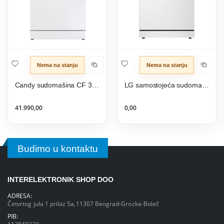
Nema na stanju
Nema na stanju
Candy sudomašina CF 3E9E0W
LG samostojeća sudomašina DF273FWS
41.990,00
0,00
Budimo u kontaktu
INTERELEKTRONIK SHOP DOO
ADRESA:
Četvrtog jula 1 prilaz 5a,11307 Beograd-Grocka-Boleč
PIB: