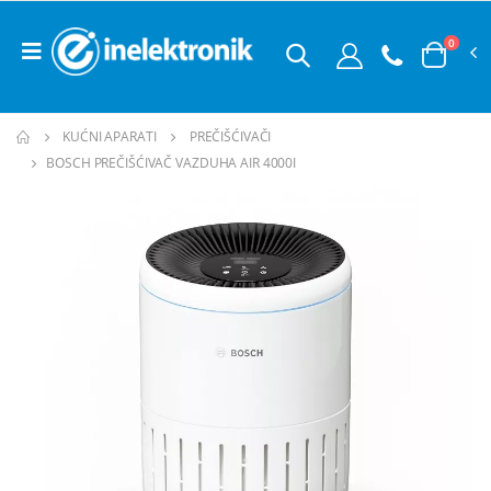
0
KUĆNI APARATI
PREČIŠĆIVAČI
BOSCH PREČIŠĆIVAČ VAZDUHA AIR 4000I