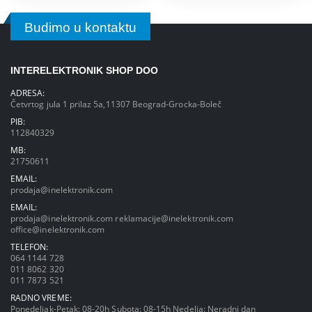
Budimo u kontaktu
INTERELEKTRONIK SHOP DOO
ADRESA:
Četvrtog jula 1 prilaz 5a,11307 Beograd-Grocka-Boleč
PIB:
112840329
MB:
21750611
EMAIL:
prodaja@inelektronik.com
EMAIL:
prodaja@inelektronik.com
reklamacije@inelektronik.com
office@inelektronik.com
TELEFON:
064 1144 728
011 8062 320
011 7873 521
RADNO VREME:
Ponedeljak-Petak: 08-20h Subota: 08-15h Nedelja: Neradni dan