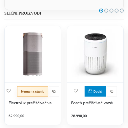
SLIČNI PROIZVODI
Nema na stanju
Dodaj
Electrolux prečišćivač vazduha PA91-604GY
Bosch prečišćivač vazduha Air 4000
62.990,00
28.990,00