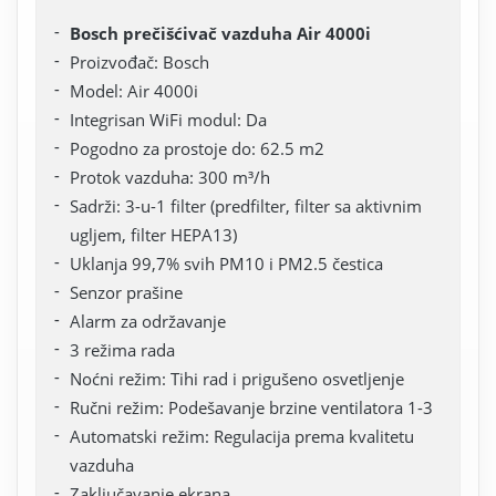
Bosch prečišćivač vazduha Air 4000i
Proizvođač: Bosch
Model: Air 4000i
Integrisan WiFi modul: Da
Pogodno za prostoje do: 62.5 m2
Protok vazduha: 300 m³/h
Sadrži: 3-u-1 filter (predfilter, filter sa aktivnim
ugljem, filter HEPA13)
Uklanja 99,7% svih PM10 i PM2.5 čestica
Senzor prašine
Alarm za održavanje
3 režima rada
Noćni režim: Tihi rad i prigušeno osvetljenje
Ručni režim: Podešavanje brzine ventilatora 1-3
Automatski režim: Regulacija prema kvalitetu
vazduha
Zaključavanje ekrana