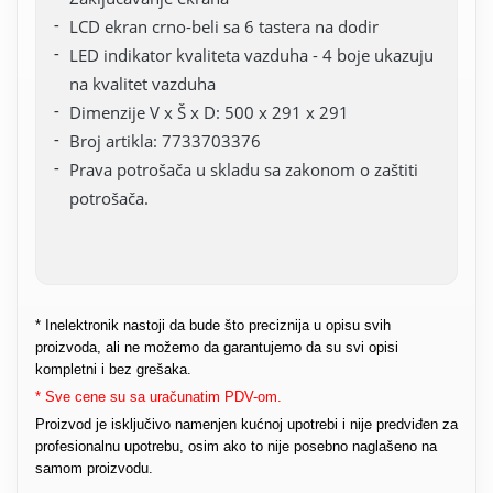
LCD ekran crno-beli sa 6 tastera na dodir
LED indikator kvaliteta vazduha - 4 boje ukazuju
na kvalitet vazduha
Dimenzije V x Š x D: 500 x 291 x 291
Broj artikla: 7733703376
Prava potrošača u skladu sa zakonom o zaštiti
potrošača.
* Inelektronik nastoji da bude što preciznija u opisu svih
proizvoda, ali ne možemo da garantujemo da su svi opisi
kompletni i bez grešaka.
* Sve cene su sa uračunatim PDV-om.
Proizvod je isključivo namenjen kućnoj upotrebi i nije predviđen za
profesionalnu upotrebu, osim ako to nije posebno naglašeno na
samom proizvodu.