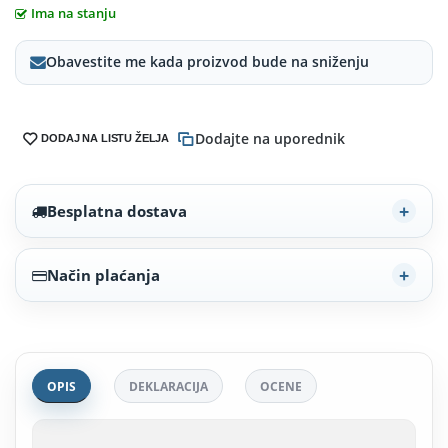
Ima na stanju
Obavestite me kada proizvod bude na sniženju
Dodajte na uporednik
DODAJ NA LISTU ŽELJA
Besplatna dostava
Način plaćanja
OPIS
DEKLARACIJA
OCENE