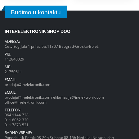
Budimo u kontaktu
INTERELEKTRONIK SHOP DOO
ADRESA:
Četvrtog jula 1 prilaz 5a,11307 Beograd-Grocka-Boleč
PIB:
112840329
MB:
21750611
EMAIL:
prodaja@inelektronik.com
EMAIL:
prodaja@inelektronik.com
reklamacije@inelektronik.com
office@inelektronik.com
TELEFON:
064 1144 728
011 8062 320
011 7873 521
RADNO VREME:
Ponedeljak-Petak: 08-20h Subota: 08-15h Nedelja: Neradni dan