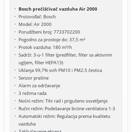
Bosch prečišćivač vazduha Air 2000
Proizvođač: Bosch
Model: Air 2000
Porudžbeni broj: 7733702200
Pogodno za prostoje do: 37,5 m²
Protok vazduha: 180 m³/h
Sadrži: 3-u-1 filter (predfilter, filter sa aktivnim
ugljem, filter HEPA13)
Uklanja 99,7% svih PM10 i PM2.5 čestica
Senzor prašine
Alarm za održavanje
3 režima rada
Noćni režim: Tihi rad i prigušeno osvetljenje
Ručni režim: Podešavanje brzine ventilatora 1-3
Automatski režim: Regulacija prema kvalitetu
vazduha
Zaključavanje ekrana