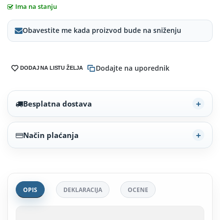
Ima na stanju
Obavestite me kada proizvod bude na sniženju
Dodajte na uporednik
DODAJ NA LISTU ŽELJA
Besplatna dostava
Način plaćanja
OPIS
DEKLARACIJA
OCENE