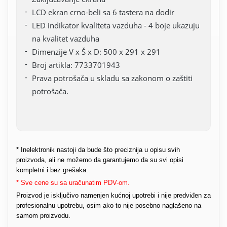
LCD ekran crno-beli sa 6 tastera na dodir
LED indikator kvaliteta vazduha - 4 boje ukazuju
na kvalitet vazduha
Dimenzije V x Š x D: 500 x 291 x 291
Broj artikla: 7733701943
Prava potrošača u skladu sa zakonom o zaštiti
potrošača.
* Inelektronik nastoji da bude što preciznija u opisu svih
proizvoda, ali ne možemo da garantujemo da su svi opisi
kompletni i bez grešaka.
* Sve cene su sa uračunatim PDV-om.
Proizvod je isključivo namenjen kućnoj upotrebi i nije predviđen za
profesionalnu upotrebu, osim ako to nije posebno naglašeno na
samom proizvodu.