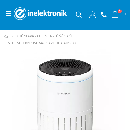
0
KUĆNI APARATI
PREČIŠĆIVAČI
BOSCH PREČIŠĆIVAČ VAZDUHA AIR 2000