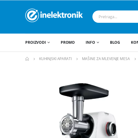
PROIZVODI
PROMO
INFO
BLOG
KO
KUHINJSKI APARATI
MAŠINE ZA MLEVENJE MESA