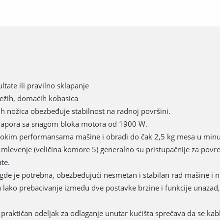
tate ili pravilno sklapanje
vežih, domaćih kobasica
h nožica obezbeđuje stabilnost na radnoj površini.
napora sa snagom bloka motora od 1900 W.
isokim performansama mašine i obradi do čak 2,5 kg mesa u minu
 mlevenje (veličina komore 5) generalno su pristupačnije za pov
te.
de je potrebna, obezbeđujući nesmetan i stabilan rad mašine i nik
ako prebacivanje između dve postavke brzine i funkcije unazad, d
aktičan odeljak za odlaganje unutar kućišta sprečava da se kabl z