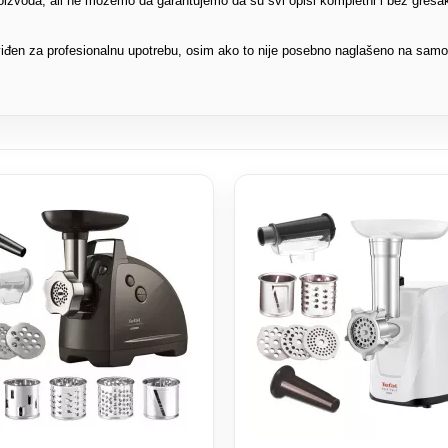
proizvoda, ali ne možemo da garantujemo da su svi opisi kompletni i bez greša
edviđen za profesionalnu upotrebu, osim ako to nije posebno naglašeno na sam