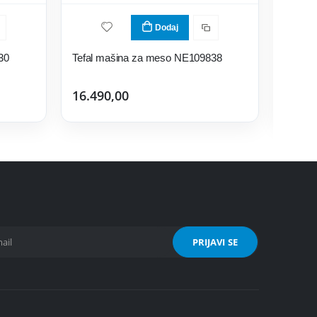
Dodaj
30
Tefal mašina za meso NE109838
Bosch
16.490,00
25.29