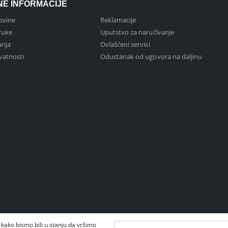
NE INFORMACIJE
ovine
Reklamacije
ruke
Uputstvo za naručivanje
anja
Ovlašćeni servisi
ivatnosti
Odustanak od ugovora na daljinu
 kako bismo bili u stanju da vršimo