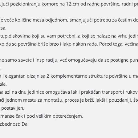
jući pozicioniranju komore na 12 cm od radne površine, radni proc
je veće količine mesa odjednom, smanjujući potrebu za čestim d
sa.
up diskovima koji su vam potrebni, a koji se nalaze na vrhu jedini
ko da se površina briše brzo i lako nakon rada. Pored toga, većina
ne samo savete i inspiraciju, već omogućavaju da se postigne pun 
.
 i elegantan dizajn sa 2 komplementarne strukture površine u mat 
ala.
nalazi na dnu jedinice omogućava lak i praktičan transport i ruko
ći jednom mestu za montažu, proces je brži, lakši i pouzdaniji, 
 postavljen.
rmanse čak i pod velikim opterećenjem.
ezbednost: Da