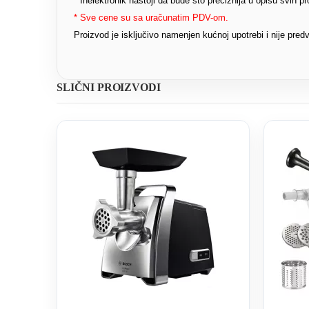
* Inelektronik nastoji da bude što preciznija u opisu svih 
* Sve cene su sa uračunatim PDV-om.
Proizvod je isključivo namenjen kućnoj upotrebi i nije pr
SLIČNI PROIZVODI