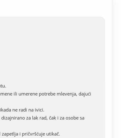
tu.
remene ili umerene potrebe mlevenja, dajući
ada ne radi na ivici.
izajnirano za lak rad, čak i za osobe sa
apetlja i pričvršćuje utikač.