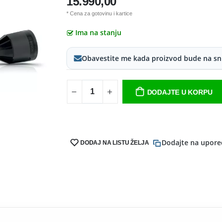
15.990,00
* Cena za gotovinu i kartice
Ima na stanju
Obavestite me kada proizvod bude na sn
DODAJTE U KORPU
Dodajte na upore
DODAJ NA LISTU ŽELJA