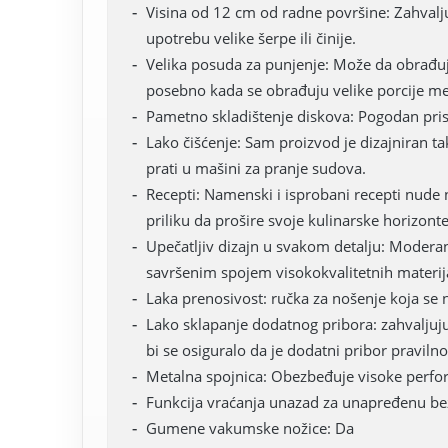
Visina od 12 cm od radne površine: Zahvalju
upotrebu velike šerpe ili činije.
Velika posuda za punjenje: Može da obrađu
posebno kada se obrađuju velike porcije me
Pametno skladištenje diskova: Pogodan prist
Lako čišćenje: Sam proizvod je dizajniran ta
prati u mašini za pranje sudova.
Recepti: Namenski i isprobani recepti nude 
priliku da prošire svoje kulinarske horizonte
Upečatljiv dizajn u svakom detalju: Moderan
savršenim spojem visokokvalitetnih materij
Laka prenosivost: ručka za nošenje koja se 
Lako sklapanje dodatnog pribora: zahvaljuju
bi se osiguralo da je dodatni pribor pravilno
Metalna spojnica: Obezbeđuje visoke perfo
Funkcija vraćanja unazad za unapređenu b
Gumene vakumske nožice: Da