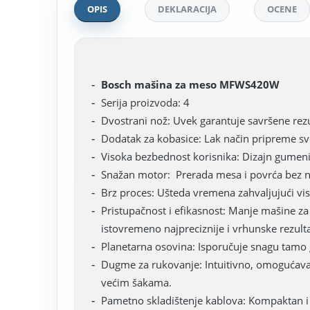
OPIS
DEKLARACIJA
OCENE
Bosch mašina za meso MFWS420W
Serija proizvoda: 4
Dvostrani nož: Uvek garantuje savršene rezul
Dodatak za kobasice: Lak način pripreme s
Visoka bezbednost korisnika: Dizajn gumeni
Snažan motor: Prerada mesa i povrća bez 
Brz proces: Ušteda vremena zahvaljujući v
Pristupačnost i efikasnost: Manje mašine za
istovremeno najpreciznije i vrhunske rezulta
Planetarna osovina: Isporučuje snagu tamo g
Dugme za rukovanje: Intuitivno, omogućava l
većim šakama.
Pametno skladištenje kablova: Kompaktan i pr