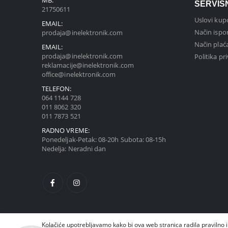
SERVIS
21750611
Uslovi kup
EMAIL:
Način ispo
prodaja@inelektronik.com
Način plać
EMAIL:
prodaja@inelektronik.com
Politika pr
reklamacije@inelektronik.com
office@inelektronik.com
TELEFON:
064 1144 728
011 8062 320
011 7873 521
RADNO VREME:
Ponedeljak-Petak: 08-20h Subota: 08-15h
Nedelja: Neradni dan
Kolačiće upotrebljavamo kako bi ova web stranica radila pravilno i