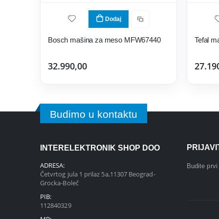
Dodaj
Bosch mašina za meso MFW67440
Tefal 
32.990,00
27.19
Budimo u kontaktu
PRIJAV
INTERELEKTRONIK SHOP DOO
ADRESA:
Budite prv
Četvrtog jula 1 prilaz 5a,11307 Beograd-
Grocka-Boleč
PIB:
112840329
MB: