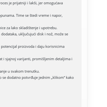
es je prijatniji i lakši, jer omogućava
opunama. Time se štedi vreme i napor,
ce za lako skladištenje i upotrebu.
 dodataka, uključujući disk i nož, može se
potencijal proizvoda i daju korisnicima
i sjajnoj varijanti, promišljenim detaljima i
vanje u svakom trenutku.
što se dodatno potvrđuje jednim „klikom“ kako