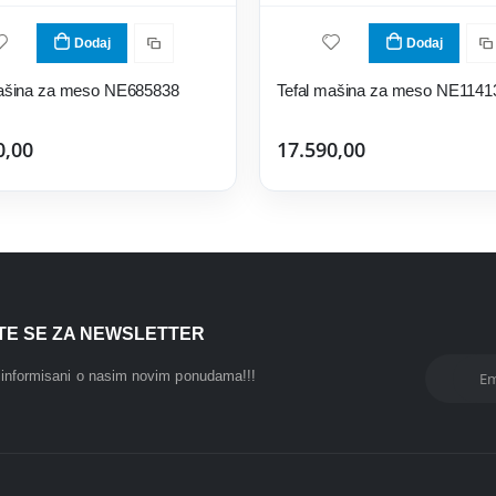
Dodaj
Dodaj
mašina za meso NE685838
Tefal mašina za meso NE1141
0,00
17.590,00
ITE SE ZA NEWSLETTER
i informisani o nasim novim ponudama!!!