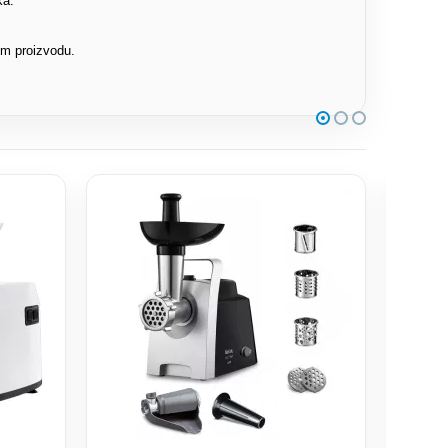
ka.
om proizvodu.