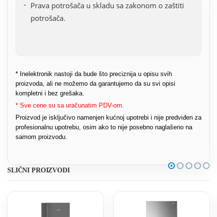
Prava potrošača u skladu sa zakonom o zaštiti
potrošača.
* Inelektronik nastoji da bude što preciznija u opisu svih
proizvoda, ali ne možemo da garantujemo da su svi opisi
kompletni i bez grešaka.
* Sve cene su sa uračunatim PDV-om.
Proizvod je isključivo namenjen kućnoj upotrebi i nije predviđen za
profesionalnu upotrebu, osim ako to nije posebno naglašeno na
samom proizvodu.
SLIČNI PROIZVODI