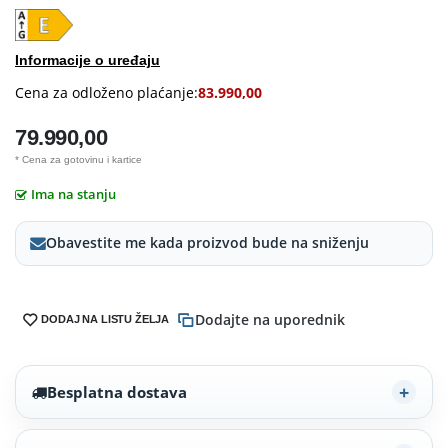
Informacije o uređaju
Cena za odloženo plaćanje:
83.990,00
79.990,00
* Cena za gotovinu i kartice
Ima na stanju
Obavestite me kada proizvod bude na sniženju
Dodajte na uporednik
DODAJ NA LISTU ŽELJA
Besplatna dostava