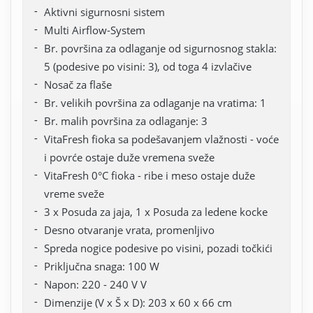
Aktivni sigurnosni sistem
Multi Airflow-System
Br. površina za odlaganje od sigurnosnog stakla:
5 (podesive po visini: 3), od toga 4 izvlačive
Nosač za flaše
Br. velikih površina za odlaganje na vratima: 1
Br. malih površina za odlaganje: 3
VitaFresh fioka sa podešavanjem vlažnosti - voće
i povrće ostaje duže vremena sveže
VitaFresh 0°C fioka - ribe i meso ostaje duže
vreme sveže
3 x Posuda za jaja, 1 x Posuda za ledene kocke
Desno otvaranje vrata, promenljivo
Spreda nogice podesive po visini, pozadi točkići
Priključna snaga: 100 W
Napon: 220 - 240 V V
Dimenzije (V x Š x D): 203 x 60 x 66 cm