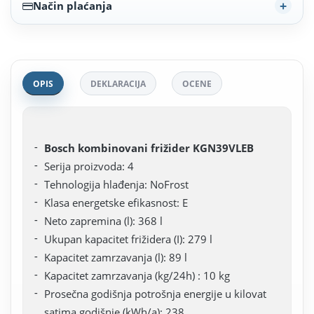
Način plaćanja
OPIS
DEKLARACIJA
OCENE
Bosch kombinovani frižider KGN39VLEB
Serija proizvoda: 4
Tehnologija hlađenja: NoFrost
Klasa energetske efikasnost: E
Neto zapremina (l): 368 l
Ukupan kapacitet frižidera (I): 279 l
Kapacitet zamrzavanja (l): 89 l
Kapacitet zamrzavanja (kg/24h) : 10 kg
Prosečna godišnja potrošnja energije u kilovat
satima godišnje (kWh/a): 238