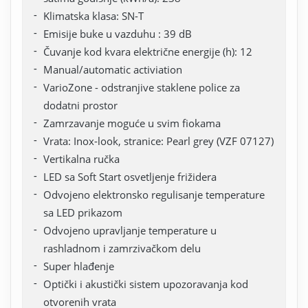
Klimatska klasa: SN-T
Emisije buke u vazduhu : 39 dB
Čuvanje kod kvara električne energije (h): 12
Manual/automatic activiation
VarioZone - odstranjive staklene police za
dodatni prostor
Zamrzavanje moguće u svim fiokama
Vrata: Inox-look, stranice: Pearl grey (VZF 07127)
Vertikalna ručka
LED sa Soft Start osvetljenje frižidera
Odvojeno elektronsko regulisanje temperature
sa LED prikazom
Odvojeno upravljanje temperature u
rashladnom i zamrzivačkom delu
Super hlađenje
Optički i akustički sistem upozoravanja kod
otvorenih vrata