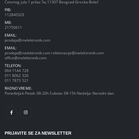
Četvrtog jula 1 prilaz 5a,11307 Beograd-Grocka-Boleč
PIB:
112840329
MB:
21750611
EMAIL:
prodaja@inelektronik.com
EMAIL:
prodaja@inelektronik.com
reklamacije@inelektronik.com
office@inelektronik.com
TELEFON:
064 1144 728
011 8062 320
011 7873 521
RADNO VREME:
Ponedeljak-Petak: 08-20h Subota: 08-15h Nedelja: Neradni dan
PRIJAVITE SE ZA NEWSLETTER