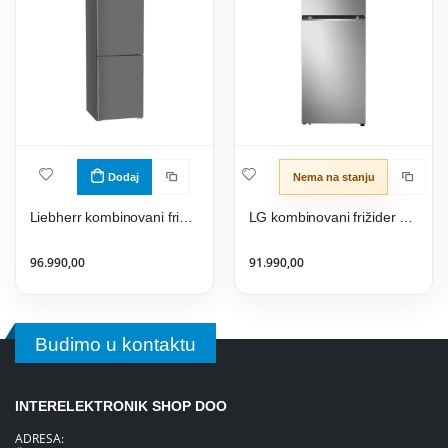
Dodaj
Nema na stanju
Liebherr kombinovani frižider CNdgc 5203
LG kombinovani frižider GTBV36PZGKD
96.990,00
91.990,00
Budimo u kontaktu
INTERELEKTRONIK SHOP DOO
ADRESA: