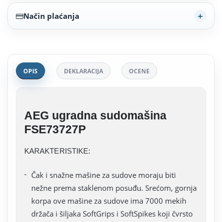
Način plaćanja
OPIS
DEKLARACIJA
OCENE
AEG ugradna sudomašina
FSE73727P
KARAKTERISTIKE:
Čak i snažne mašine za sudove moraju biti
nežne prema staklenom posuđu. Srećom, gornja
korpa ove mašine za sudove ima 7000 mekih
držača i šiljaka SoftGrips i SoftSpikes koji čvrsto