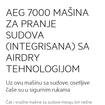
AEG 7000 MAŠINA
ZA PRANJE
SUDOVA
(INTEGRISANA) SA
AIRDRY
TEHNOLOGIJOM
Uz ovu mašinu sa sudove, osetljive
čaše su u sigurnim rukama
Čak i snažne mašine za sudove moraju biti nežne