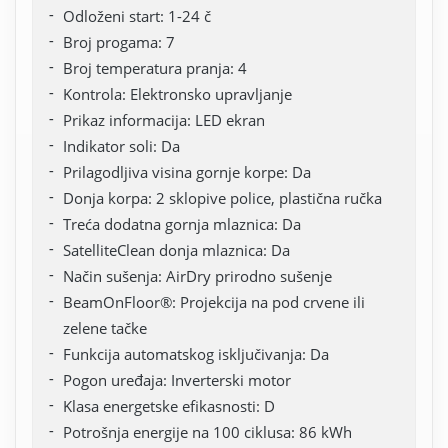
Odloženi start: 1-24 č
Broj progama: 7
Broj temperatura pranja: 4
Kontrola: Elektronsko upravljanje
Prikaz informacija: LED ekran
Indikator soli: Da
Prilagodljiva visina gornje korpe: Da
Donja korpa: 2 sklopive police, plastična ručka
Treća dodatna gornja mlaznica: Da
SatelliteClean donja mlaznica: Da
Način sušenja: AirDry prirodno sušenje
BeamOnFloor®: Projekcija na pod crvene ili
zelene tačke
Funkcija automatskog isključivanja: Da
Pogon uređaja: Inverterski motor
Klasa energetske efikasnosti: D
Potrošnja energije na 100 ciklusa: 86 kWh