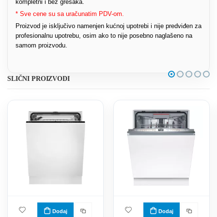
kompletni i bez grešaka.
* Sve cene su sa uračunatim PDV-om.
Proizvod je isključivo namenjen kućnoj upotrebi i nije predviđen za
profesionalnu upotrebu, osim ako to nije posebno naglašeno na
samom proizvodu.
SLIČNI PROIZVODI
Dodaj
Dodaj