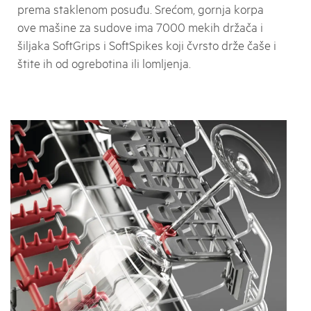
prema staklenom posuđu. Srećom, gornja korpa
ove mašine za sudove ima 7000 mekih držača i
šiljaka SoftGrips i SoftSpikes koji čvrsto drže čaše i
štite ih od ogrebotina ili lomljenja.