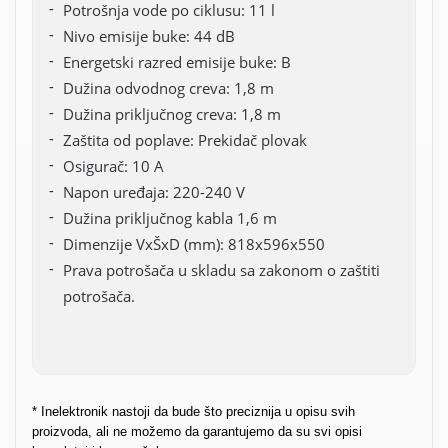
Potrošnja vode po ciklusu: 11 l
Nivo emisije buke: 44 dB
Energetski razred emisije buke: B
Dužina odvodnog creva: 1,8 m
Dužina priključnog creva: 1,8 m
Zaštita od poplave: Prekidač plovak
Osigurač: 10 A
Napon uređaja: 220-240 V
Dužina priključnog kabla 1,6 m
Dimenzije VxŠxD (mm): 818x596x550
Prava potrošača u skladu sa zakonom o zaštiti
potrošača.
* Inelektronik nastoji da bude što preciznija u opisu svih
proizvoda, ali ne možemo da garantujemo da su svi opisi