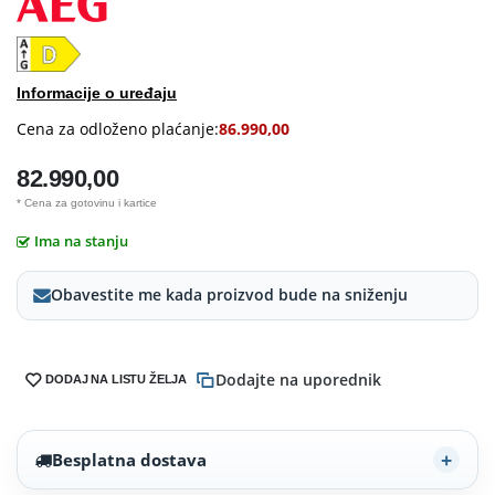
Informacije o uređaju
Cena za odloženo plaćanje:
86.990,00
82.990,00
* Cena za gotovinu i kartice
Ima na stanju
Obavestite me kada proizvod bude na sniženju
Dodajte na uporednik
DODAJ NA LISTU ŽELJA
Besplatna dostava