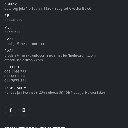
ADRESA:
Četvrtog jula 1 prilaz 5a,11307 Beograd-Grocka-Boleč
PIB:
112840329
MB:
21750611
EMAIL:
prodaja@inelektronik.com
EMAIL:
prodaja@inelektronik.com
reklamacije@inelektronik.com
office@inelektronik.com
TELEFON:
064 1144 728
011 8062 320
011 7873 521
RADNO VREME:
Ponedeljak-Petak: 08-20h Subota: 08-15h Nedelja: Neradni dan