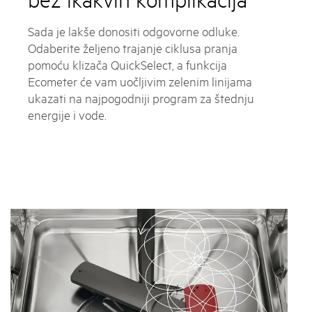
Sada je lakše donositi odgovorne odluke.
Odaberite željeno trajanje ciklusa pranja
pomoću klizača QuickSelect, a funkcija
Ecometer će vam uočljivim zelenim linijama
ukazati na najpogodniji program za štednju
energije i vode.