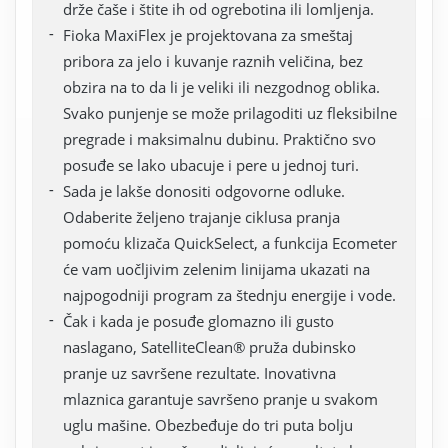
drže čaše i štite ih od ogrebotina ili lomljenja.
Fioka MaxiFlex je projektovana za smeštaj
pribora za jelo i kuvanje raznih veličina, bez
obzira na to da li je veliki ili nezgodnog oblika.
Svako punjenje se može prilagoditi uz fleksibilne
pregrade i maksimalnu dubinu. Praktično svo
posuđe se lako ubacuje i pere u jednoj turi.
Sada je lakše donositi odgovorne odluke.
Odaberite željeno trajanje ciklusa pranja
pomoću klizača QuickSelect, a funkcija Ecometer
će vam uočljivim zelenim linijama ukazati na
najpogodniji program za štednju energije i vode.
Čak i kada je posuđe glomazno ili gusto
naslagano, SatelliteClean® pruža dubinsko
pranje uz savršene rezultate. Inovativna
mlaznica garantuje savršeno pranje u svakom
uglu mašine. Obezbeđuje do tri puta bolju