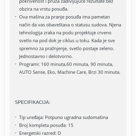
pokrivenost i pruža zadivljujuće rezultate bez
obzira na vrstu posuđa.
Ova mašina za pranje posuđa ima pametan
način da vas obaveštava o statusu sudova. Njena
tehnologija zraka na podu projektuje crveno
svetlo na pod dok je ciklus u toku. Kada je sve
spremno za pražnjenje, svetlo postaje zeleno.
Jednostavno i delotvorno.
Programi: 160 minuta,60 minuta, 90 minuta,
AUTO Sense, Eko, Machine Care, Brzi 30 minuta.
SPECIFIKACIJA:
Tip uređaja: Potpuno ugradna sudomašina
Broj kompleta posuđa: 15
Energetski razred: D