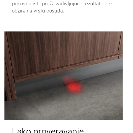
pokrivenost i pruža zadivljujuće rezultate bez
obzira na vrstu posuđa.
Lako proveravanje