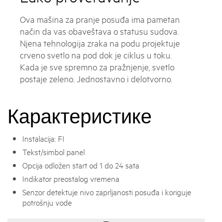
Ova mašina za pranje posuđa ima pametan
način da vas obaveštava o statusu sudova.
Njena tehnologija zraka na podu projektuje
crveno svetlo na pod dok je ciklus u toku.
Kada je sve spremno za pražnjenje, svetlo
postaje zeleno. Jednostavno i delotvorno.
Карактеристике
Instalacija: FI
Tekst/simbol panel
Opcija odložen start od 1 do 24 sata
Indikator preostalog vremena
Senzor detektuje nivo zaprljanosti posuđa i koriguje
potrošnju vode