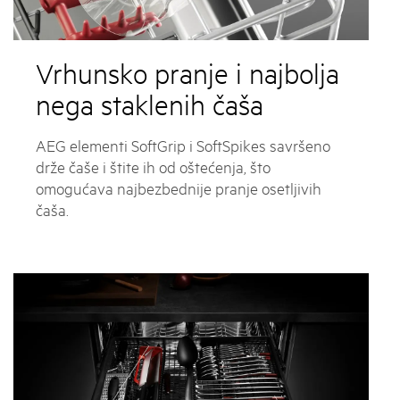
Vrhunsko pranje i najbolja
nega staklenih čaša
AEG elementi SoftGrip i SoftSpikes savršeno
drže čaše i štite ih od oštećenja, što
omogućava najbezbednije pranje osetljivih
čaša.