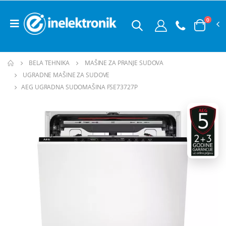
0
BELA TEHNIKA
MAŠINE ZA PRANJE SUDOVA
UGRADNE MAŠINE ZA SUDOVE
AEG UGRADNA SUDOMAŠINA FSE73727P