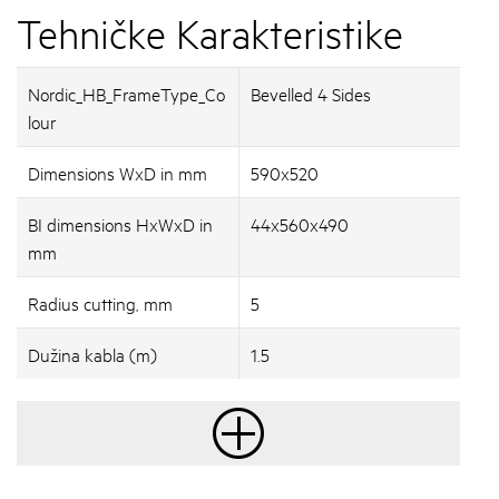
Tehničke Karakteristike
Nordic_HB_FrameType_Co
Bevelled 4 Sides
lour
Dimensions WxD in mm
590x520
BI dimensions HxWxD in
44x560x490
mm
Radius cutting, mm
5
Dužina kabla (m)
1.5