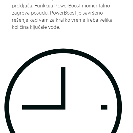
proključa. Funkcija PowerBoost momentalno
zagreva posudu. PowerBoost je savršeno
rešenje kad vam za kratko vreme treba velika
količina ključale vode.