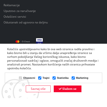
Reklamacije
Uputstvo za naručivanje
Ovlašćeni servisi
Odustanak od ugovora na daljinu
Kolačiće upotrebljavamo kako bi ova web stranica radila pravilno i
kako bismo bili u stanju da vršimo dalja unapređenja stranice sa
svrhom poboljšanja Vašeg korisničkog iskustva, kako bismo
personalizovali sadržaj i oglase, omogućili značaj društvenih medija i
analizirali promet. Nastavkom korišćenja naših stranica prihvatate
upotrebu kolačića.
Obavezni
Trajni
Statistika
Marketing
© Copyright by Inelektronik 2026. Sva prava su zadržana | Powered by
Dajbog -
Saznaj više
Slažem se
Internet prodavnice
.
Web prodavnica i SEO Web Business Solutions
Nema na stanju