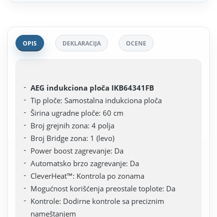
OPIS
DEKLARACIJA
OCENE
AEG indukciona ploča IKB64341FB
Tip ploče: Samostalna indukciona ploča
Širina ugradne ploče: 60 cm
Broj grejnih zona: 4 polja
Broj Bridge zona: 1 (levo)
Power boost zagrevanje: Da
Automatsko brzo zagrevanje: Da
CleverHeat™: Kontrola po zonama
Mogućnost korišćenja preostale toplote: Da
Kontrole: Dodirne kontrole sa preciznim
nameštanjem