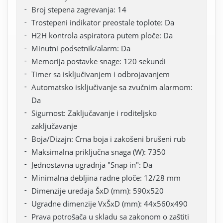
Broj stepena zagrevanja: 14
Trostepeni indikator preostale toplote: Da
H2H kontrola aspiratora putem ploče: Da
Minutni podsetnik/alarm: Da
Memorija postavke snage: 120 sekundi
Timer sa isključivanjem i odbrojavanjem
Automatsko isključivanje sa zvučnim alarmom:
Da
Sigurnost: Zaključavanje i roditeljsko
zaključavanje
Boja/Dizajn: Crna boja i zakošeni brušeni rub
Maksimalna priključna snaga (W): 7350
Jednostavna ugradnja "Snap in": Da
Minimalna debljina radne ploče: 12/28 mm
Dimenzije uređaja ŠxD (mm): 590x520
Ugradne dimenzije VxŠxD (mm): 44x560x490
Prava potrošača u skladu sa zakonom o zaštiti