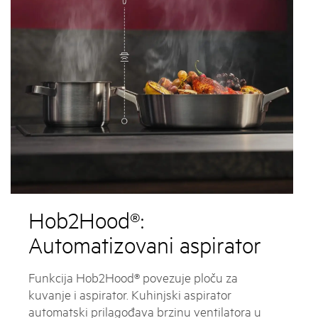
Hob2Hood®:
Automatizovani aspirator
Funkcija Hob2Hood® povezuje ploču za
kuvanje i aspirator. Kuhinjski aspirator
automatski prilagođava brzinu ventilatora u