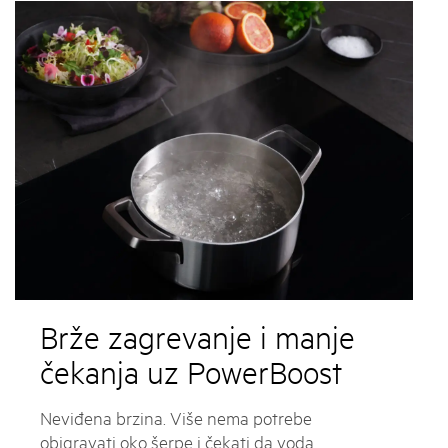
Brže zagrevanje i manje
čekanja uz PowerBoost
Neviđena brzina. Više nema potrebe
obigravati oko šerpe i čekati da voda