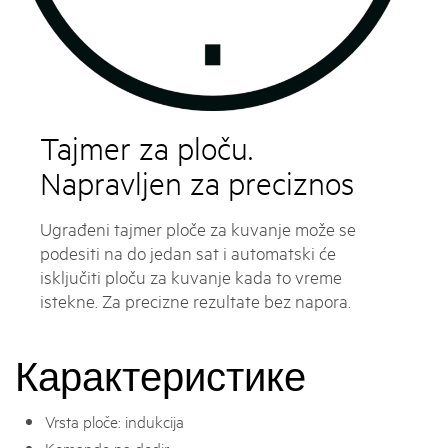
Tajmer za ploču.
Napravljen za preciznos
Ugrađeni tajmer ploče za kuvanje može se
podesiti na do jedan sat i automatski će
isključiti ploču za kuvanje kada to vreme
istekne. Za precizne rezultate bez napora.
Карактеристике
Vrsta ploče: indukcija
Komande na dodir