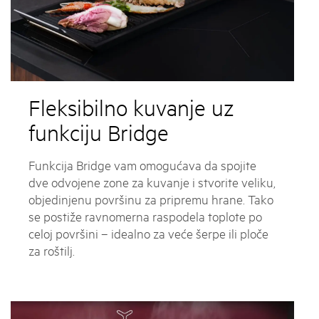
Fleksibilno kuvanje uz
funkciju Bridge
Funkcija Bridge vam omogućava da spojite
dve odvojene zone za kuvanje i stvorite veliku,
objedinjenu površinu za pripremu hrane. Tako
se postiže ravnomerna raspodela toplote po
celoj površini – idealno za veće šerpe ili ploče
za roštilj.