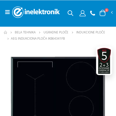
0
BELA TEHNIKA
UGRADNE PLOČE
INDUKCIONE PLOČE
AEG INDUKCIONA PLOČA IKB64341FB