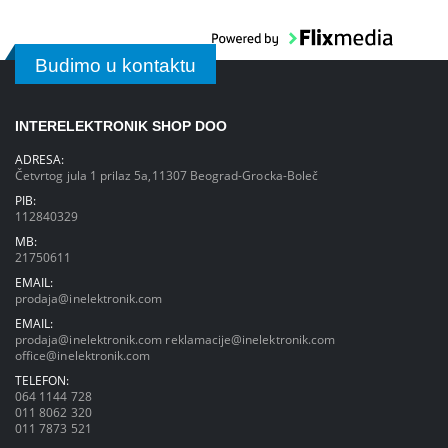
Budimo u kontaktu
INTERELEKTRONIK SHOP DOO
ADRESA:
Četvrtog jula 1 prilaz 5a,11307 Beograd-Grocka-Boleč
PIB:
112840329
MB:
21750611
EMAIL:
prodaja@inelektronik.com
EMAIL:
prodaja@inelektronik.com
reklamacije@inelektronik.com
office@inelektronik.com
TELEFON:
064 1144 728
011 8062 320
011 7873 521